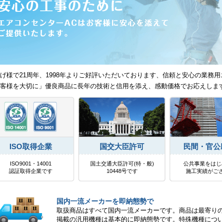
げ様で21周年、1998年よりご好評いただいております、信頼と安心の業務用
客様を大切に」優良商品に長年の技術と信用を添え、感動価格でお応えしま
ISO取得企業
国交大臣許可
民間・官公
ISO9001・14001
国土交通大臣許可(特・般)
公共事業をはじ
認証取得企業です
10448号です
施工実績がご
国内一流メーカーを即納態勢で
取扱商品はすべて国内一流メーカーです。商品は最寄り
掲載の汎用機種は基本的に即納態勢です。特殊機種につ