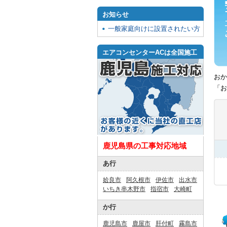
お知らせ
一般家庭向けに設置されたい方
エアコンセンターACは全国施工
おか
「お
鹿児島県の工事対応地域
あ行
姶良市
阿久根市
伊佐市
出水市
いちき串木野市
指宿市
大崎町
か行
鹿児島市
鹿屋市
肝付町
霧島市