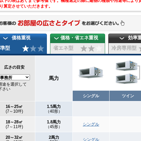
以下の表はあくまで参考値です。機種選定の際に建物の種類や用途等により
り算定させていただきます。
価格重視
価格・省エネ重視
効率
準型
省エネ型
冷房専用型
広さの目安
馬力
用途を選択して
下さい
シングル
ツイン
16～25㎡
1.5馬力
(7～10坪)
（40形）
18～28㎡
1.8馬力
シングル
(7～11坪)
（45形）
20～32㎡
2馬力
シングル