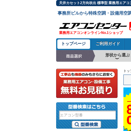
天井カセット2方向吹出 標準型 業務用エアコ
事務所ビルから特殊空調・設備用空
業務用エアコンオンラインNo.1ショップ
トップページ
ご利用ガイド
形状から選ぶ
天井カセット形4方
ラウンドフロー
天井吊形
床置形
壁掛形
天井カセット形2方
天井カセット形1方
ビルトイン形
天井埋込ダクト形
天井自在形
トッ