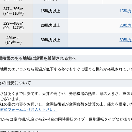
247～365㎡
15馬力以上
15馬
(74～110坪)
329～486㎡
20馬力以上
20馬
(99～147坪)
494㎡～
30馬力以上
30馬
(149坪～)
場積雪のある地域に設置を希望される方へ
地用のエアコンなら気温が低下する冬でもすぐに暖まる機能が搭載されてい
さの目安について
さはあくまで目安です。天井の高さや、発熱機器の熱量、窓の大きさ、換気
ございます。
様の室の内容をお伺いし、空調技術者が空調負荷を計算の上、能力を選定い
依頼フォームよりお入り下さい。
力からは室内機が1台から2～4台の同時運転タイプ・個別運転タイプなど様