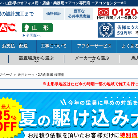
ン - 山形県のオフィス用・店舗・業務用エアコン専門店 エアコンセンターAC
豊富な
調の設計施工まで
価格保証
公共事業実績
[受付時間／月～金]9:00
全国版へ
お支払・配送
工事について
アフターサービス
よくあ
設置場所から選ぶ
メーカーから選ぶ
馬
向
向
向
事務所系
飲食店
商店・店舗
工場
倉庫・作業場
理・美容室
病院・医院
学校関係
宿泊施設
その他
ダイキンエアコン
東芝エアコン
三菱電機エアコン
日立エアコン
三菱重工エアコン
1.5馬力
1.8馬力
2馬力
2.3馬力
2.5馬力
3馬力
4馬力
5馬力
6馬力
8馬力
10馬力
12馬力
プページ ＞ 天井カセット2方向吹出 標準型
※山形県地区はただ今の時期一部の地域で施工を行