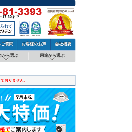
～17:30まで
るご質問
お客様のお声
会社概要
力から選ぶ
用途から選ぶ
厨房用エアコン
工場・設備用エアコン
学校用エアコン
農業用エアコン
ビル用マルチエアコン
中温用エアコン
寒冷地用エアコン
っておりません。