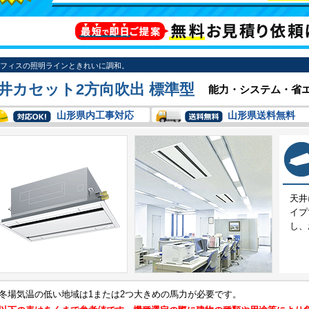
フィスの照明ラインときれいに調和。
井カセット2方向吹出 標準型
能力・システム・省
山形県内工事対応
山形県送料無料
天井
イプ
し、
冬場気温の低い地域は1または2つ大きめの馬力が必要です。