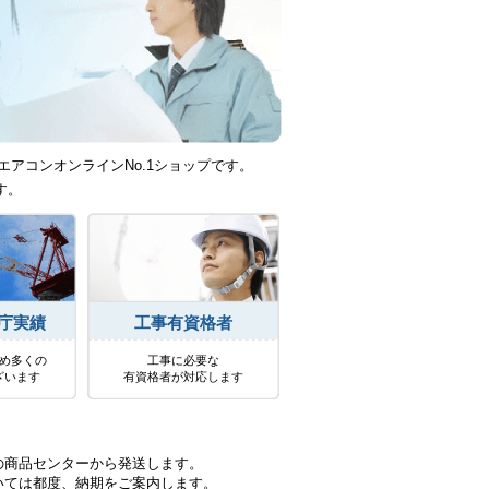
エアコンオンラインNo.1ショップです。
す。
庁実績
工事有資格者
め多くの
工事に必要な
ざいます
有資格者が対応します
の商品センターから発送します。
いては都度、納期をご案内します。