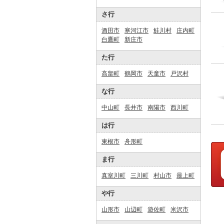
さ行
酒田市
寒河江市
鮭川村
庄内町
白鷹町
新庄市
た行
高畠町
鶴岡市
天童市
戸沢村
な行
中山町
長井市
南陽市
西川町
は行
東根市
舟形町
ま行
真室川町
三川町
村山市
最上町
や行
山形市
山辺町
遊佐町
米沢市