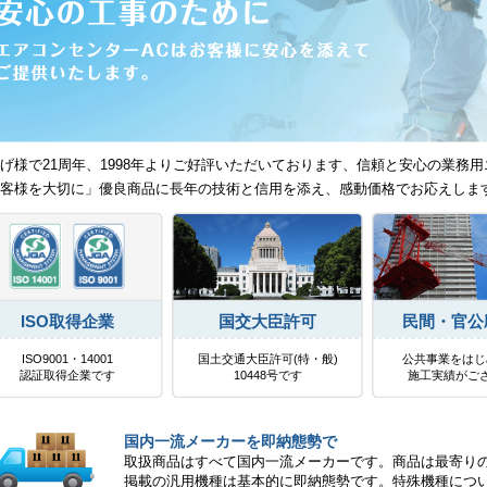
げ様で21周年、1998年よりご好評いただいております、信頼と安心の業務用
客様を大切に」優良商品に長年の技術と信用を添え、感動価格でお応えしま
ISO取得企業
国交大臣許可
民間・官公
ISO9001・14001
国土交通大臣許可(特・般)
公共事業をはじ
認証取得企業です
10448号です
施工実績がご
国内一流メーカーを即納態勢で
取扱商品はすべて国内一流メーカーです。商品は最寄り
掲載の汎用機種は基本的に即納態勢です。特殊機種につ