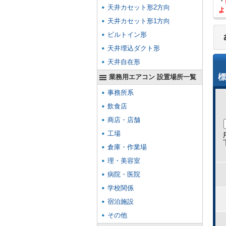
・
天井カセット形2方向
よ
天井カセット形1方向
ビルトイン形
天井埋込ダクト形
天井自在形
標
業務用エアコン 設置場所一覧
事務所系
飲食店
商店・店舗
工場
倉庫・作業場
理・美容室
病院・医院
学校関係
宿泊施設
その他