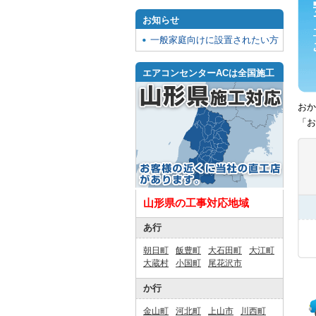
お知らせ
一般家庭向けに設置されたい方
エアコンセンターACは全国施工
おか
「お
山形県の工事対応地域
あ行
朝日町
飯豊町
大石田町
大江町
大蔵村
小国町
尾花沢市
か行
金山町
河北町
上山市
川西町