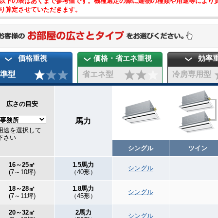
以下の表はあくまで参考値です。機種選定の際に建物の種類や用途等により
り算定させていただきます。
価格重視
価格・省エネ重視
効率
準型
省エネ型
冷房専用型
広さの目安
馬力
用途を選択して
下さい
シングル
ツイン
16～25㎡
1.5馬力
シングル
(7～10坪)
（40形）
18～28㎡
1.8馬力
シングル
(7～11坪)
（45形）
20～32㎡
2馬力
シングル