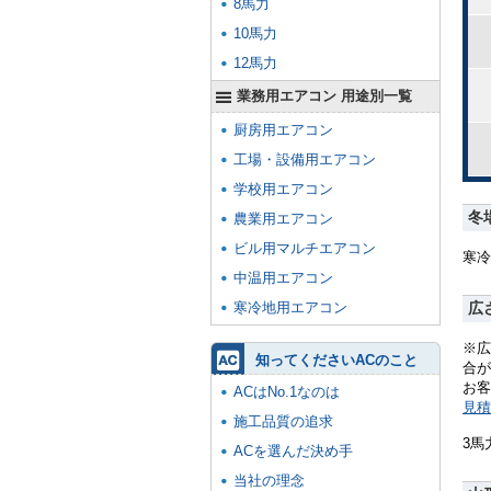
8馬力
10馬力
12馬力
業務用エアコン 用途別一覧
厨房用エアコン
工場・設備用エアコン
学校用エアコン
冬
農業用エアコン
ビル用マルチエアコン
寒冷
中温用エアコン
寒冷地用エアコン
広
※広
知ってくださいACのこと
合が
お客
ACはNo.1なのは
見積
施工品質の追求
3馬
ACを選んだ決め手
当社の理念