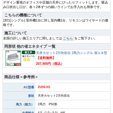
デザイン重視のオフィスや店舗の天井にぴったりフィットします。吸込
み口吹出し口が、各々2本ずつの細いラインでお手入れも簡単です。
こちらの機種について
1対1(シングル) 室外機1台に対し室内機1台、リモコンはワイヤードの価
格です。
施工について
全国の詳しい施工エリアに関しましては
をご覧下さい。
こちら
同形状 他の省エネタイプ 一覧
天井カセット2方向吹出 2馬力シングル 省エネ型
【送料無料】
207,900円（税込）
商品仕様＜参考例＞
2U50-H1
AC型番
天井カセット2方向吹出
形状
2馬力 P50形
馬力（能力）
4.5（1.0～5.0） kW
冷房能力