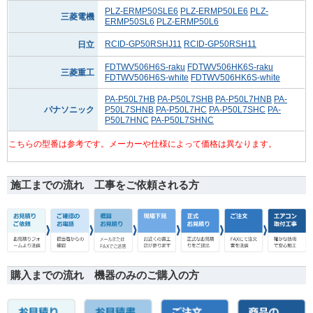
PLZ-ERMP50SLE6
PLZ-ERMP50LE6
PLZ-
三菱電機
ERMP50SL6
PLZ-ERMP50L6
RCID-GP50RSHJ11
RCID-GP50RSH11
日立
FDTWV506H6S-raku
FDTWV506HK6S-raku
三菱重工
FDTWV506H6S-white
FDTWV506HK6S-white
PA-P50L7HB
PA-P50L7SHB
PA-P50L7HNB
PA-
パナソニック
P50L7SHNB
PA-P50L7HC
PA-P50L7SHC
PA-
P50L7HNC
PA-P50L7SHNC
こちらの型番は参考です。メーカーや仕様によって価格は異なります。
施工までの流れ 工事をご依頼される方
購入までの流れ 機器のみのご購入の方