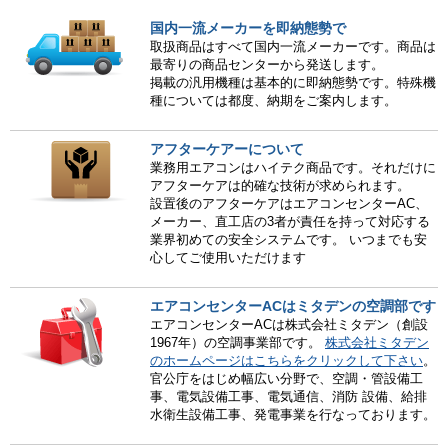
国内一流メーカーを即納態勢で
取扱商品はすべて国内一流メーカーです。商品は
最寄りの商品センターから発送します。
掲載の汎用機種は基本的に即納態勢です。特殊機
種については都度、納期をご案内します。
アフターケアーについて
業務用エアコンはハイテク商品です。それだけに
アフターケアは的確な技術が求められます。
設置後のアフターケアはエアコンセンターAC、
メーカー、直工店の3者が責任を持って対応する
業界初めての安全システムです。 いつまでも安
心してご使用いただけます
エアコンセンターACはミタデンの空調部です
エアコンセンターACは株式会社ミタデン（創設
1967年）の空調事業部です。
株式会社ミタデン
のホームページはこちらをクリックして下さい
。
官公庁をはじめ幅広い分野で、空調・管設備工
事、電気設備工事、電気通信、消防 設備、給排
水衛生設備工事、発電事業を行なっております。