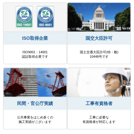
ISO取得企業
国交大臣許可
ISO9001・14001
国土交通大臣許可(特・般)
認証取得企業です
10448号です
民間・官公庁実績
工事有資格者
公共事業をはじめ多くの
工事に必要な
施工実績がございます
有資格者が対応します