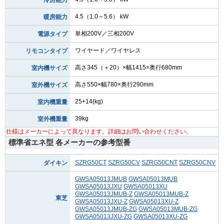
4.5（1.0～5.6） kW
暖房能力
単相200V／三相200V
電源タイプ
ワイヤード／ワイヤレス
リモコンタイプ
高さ345（＋20）×幅1415×奥行680mm
室内機サイズ
高さ550×幅780×奥行290mm
室外機サイズ
25+14(kg)
室内機重量
39kg
室外機重量
仕様はメーカーによって異なります。詳細はお問い合わせください。
標準省エネ型 各メーカーの参考型番
SZRG50CT
SZRG50CV
SZRG50CNT
SZRG50CNV
ダイキン
GWSA05013JMUB
GWSA05013MUB
GWSA05013JXU
GWSA05013XU
GWSA05013JMUB-Z
GWSA05013MUB-Z
東芝
GWSA05013JXU-Z
GWSA05013XU-Z
GWSA05013JMUB-ZG
GWSA05013MUB-ZG
GWSA05013JXU-ZG
GWSA05013XU-ZG