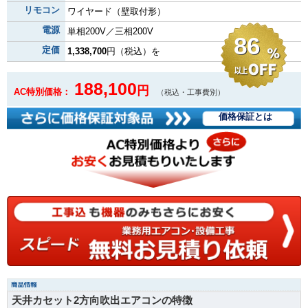
リモコン
ワイヤード（壁取付形）
電源
単相200V／三相200V
86
定価
1,338,700
円（税込）を
188,100
円
AC特別価格：
（税込・工事費別）
価格保証とは
天井カセット2方向吹出エアコンの特徴