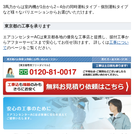
3馬力からは室内機が1台から2～4台の同時運転タイプ・個別運転タイプ
など様々なバリエーションからお選びいただけます。
東京都の工事を承ります
エアコンセンターACは東京都各地の優良な工事店と提携し、据付工事か
らアフターサービスまで安心してお任せ頂けます。 詳しくは
工事につい
て
のページをご覧ください。
東京都のお客様 お気軽にお問い合わせください
受付 月～金 9:00～17:30
【東京都専用フリーダイヤル】