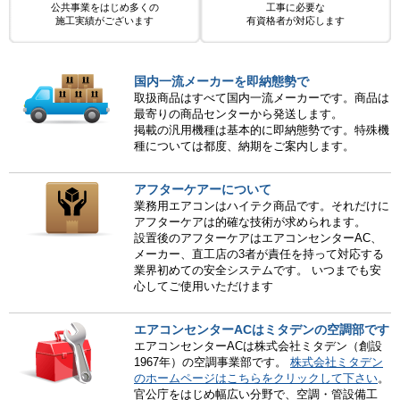
公共事業をはじめ多くの
工事に必要な
施工実績がございます
有資格者が対応します
国内一流メーカーを即納態勢で
取扱商品はすべて国内一流メーカーです。商品は
最寄りの商品センターから発送します。
掲載の汎用機種は基本的に即納態勢です。特殊機
種については都度、納期をご案内します。
アフターケアーについて
業務用エアコンはハイテク商品です。それだけに
アフターケアは的確な技術が求められます。
設置後のアフターケアはエアコンセンターAC、
メーカー、直工店の3者が責任を持って対応する
業界初めての安全システムです。 いつまでも安
心してご使用いただけます
エアコンセンターACはミタデンの空調部です
エアコンセンターACは株式会社ミタデン（創設
1967年）の空調事業部です。
株式会社ミタデン
のホームページはこちらをクリックして下さい
。
官公庁をはじめ幅広い分野で、空調・管設備工