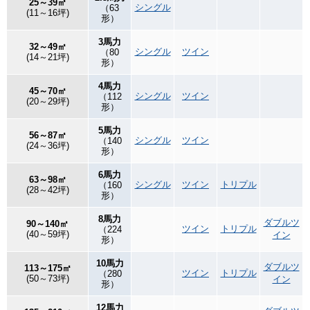
25～39㎡
シングル
（63
(11～16坪)
形）
3馬力
32～49㎡
シングル
ツイン
（80
(14～21坪)
形）
4馬力
45～70㎡
シングル
ツイン
（112
(20～29坪)
形）
5馬力
56～87㎡
シングル
ツイン
（140
(24～36坪)
形）
6馬力
63～98㎡
シングル
ツイン
トリプル
（160
(28～42坪)
形）
8馬力
ダブルツ
90～140㎡
ツイン
トリプル
（224
(40～59坪)
イン
形）
10馬力
ダブルツ
113～175㎡
ツイン
トリプル
（280
(50～73坪)
イン
形）
12馬力