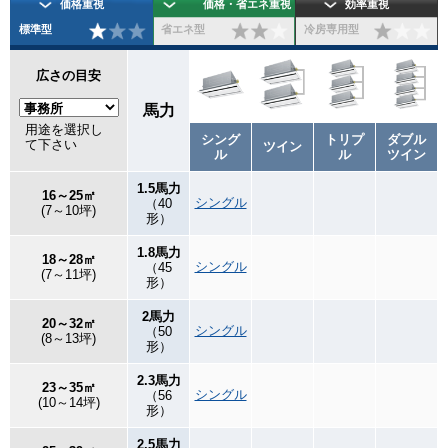
価格重視
価格・省エネ重視
効率重視
標準型
省エネ型
冷房専用型
広さの目安
馬力
用途を選択し
シング
トリプ
ダブル
て下さい
ツイン
ル
ル
ツイン
1.5馬力
16～25㎡
シングル
（40
(7～10坪)
形）
1.8馬力
18～28㎡
シングル
（45
(7～11坪)
形）
2馬力
20～32㎡
シングル
（50
(8～13坪)
形）
2.3馬力
23～35㎡
シングル
（56
(10～14坪)
形）
2.5馬力