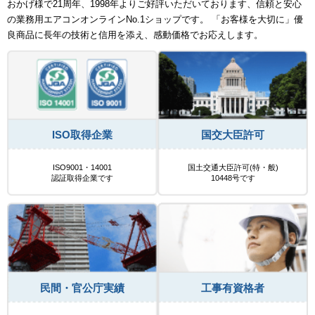
おかげ様で21周年、1998年よりご好評いただいております、信頼と安心
の業務用エアコンオンラインNo.1ショップです。 「お客様を大切に」優
良商品に長年の技術と信用を添え、感動価格でお応えします。
ISO取得企業
国交大臣許可
ISO9001・14001
国土交通大臣許可(特・般)
認証取得企業です
10448号です
民間・官公庁実績
工事有資格者