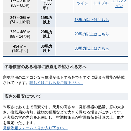
ダブルツ
135～210㎡
ツイン
トリプル
（335
(59～88坪)
イン
形）
247～365㎡
15馬力
15馬力以上はこちら
(74～110坪)
以上
329～486㎡
20馬力
20馬力以上はこちら
(99～147坪)
以上
494㎡～
30馬力
30馬力以上はこちら
(149坪～)
以上
冬場積雪のある地域に設置を希望される方へ
寒冷地用のエアコンなら気温が低下する冬でもすぐに暖まる機能が搭載
されています。
詳しくはこちらをご覧下さい。
広さの目安について
※広さはあくまで目安です。天井の高さや、発熱機器の熱量、窓の大き
さ、換気扇の有無、建物の種類などで大きく異なる場合がございます。
お客様の室の内容をお伺いし、空調技術者が空調負荷を計算の上、能力
を選定いたします。
見積依頼フォームよりお入り下さい。