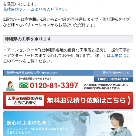
を選定いたします。
見積依頼フォームよりお入り下さい。
3馬力からは室内機が1台から2～4台の同時運転タイプ・個別運転タイプ
など様々なバリエーションからお選びいただけます。
沖縄県の工事を承ります
エアコンセンターACは沖縄県各地の優良な工事店と提携し、据付工事か
らアフターサービスまで安心してお任せ頂けます。 詳しくは
工事につい
て
のページをご覧ください。
沖縄県のお客様 お気軽にお問い合わせください
受付 月～金 9:00～17:30
【沖縄県専用フリーダイヤル】