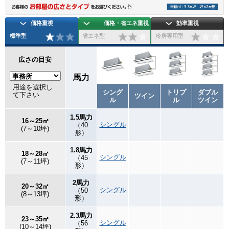
価格重視
価格・省エネ重視
効率重視
標準型
省エネ型
冷房専用型
広さの目安
馬力
用途を選択し
シング
トリプ
ダブル
て下さい
ツイン
ル
ル
ツイン
1.5馬力
16～25㎡
シングル
（40
(7～10坪)
形）
1.8馬力
18～28㎡
シングル
（45
(7～11坪)
形）
2馬力
20～32㎡
シングル
（50
(8～13坪)
形）
2.3馬力
23～35㎡
シングル
（56
(10～14坪)