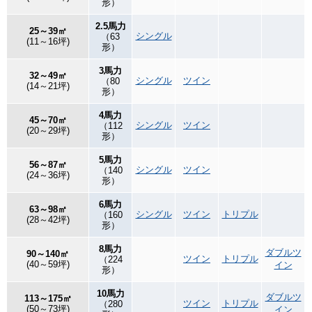
形）
2.5馬力
25～39㎡
シングル
（63
(11～16坪)
形）
3馬力
32～49㎡
シングル
ツイン
（80
(14～21坪)
形）
4馬力
45～70㎡
シングル
ツイン
（112
(20～29坪)
形）
5馬力
56～87㎡
シングル
ツイン
（140
(24～36坪)
形）
6馬力
63～98㎡
シングル
ツイン
トリプル
（160
(28～42坪)
形）
8馬力
ダブルツ
90～140㎡
ツイン
トリプル
（224
(40～59坪)
イン
形）
10馬力
ダブルツ
113～175㎡
ツイン
トリプル
（280
(50～73坪)
イン