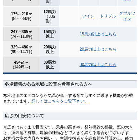
形）
12馬力
ダブルツ
135～210㎡
ツイン
トリプル
（335
(59～88坪)
イン
形）
247～365㎡
15馬力
15馬力以上はこちら
(74～110坪)
以上
329～486㎡
20馬力
20馬力以上はこちら
(99～147坪)
以上
494㎡～
30馬力
30馬力以上はこちら
(149坪～)
以上
冬場積雪のある地域に設置を希望される方へ
寒冷地用のエアコンなら気温が低下する冬でもすぐに暖まる機能が搭載
されています。
詳しくはこちらをご覧下さい。
広さの目安について
※広さはあくまで目安です。天井の高さや、発熱機器の熱量、窓の大き
さ、換気扇の有無、建物の種類などで大きく異なる場合がございます。
お客様の室の内容をお伺いし、空調技術者が空調負荷を計算の上、能力