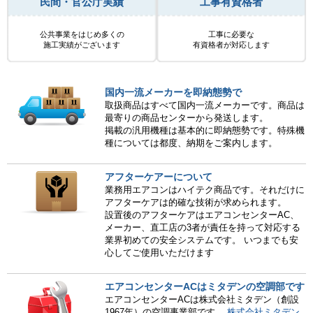
民間・官公庁実績
工事有資格者
公共事業をはじめ多くの
工事に必要な
施工実績がございます
有資格者が対応します
国内一流メーカーを即納態勢で
取扱商品はすべて国内一流メーカーです。商品は
最寄りの商品センターから発送します。
掲載の汎用機種は基本的に即納態勢です。特殊機
種については都度、納期をご案内します。
アフターケアーについて
業務用エアコンはハイテク商品です。それだけに
アフターケアは的確な技術が求められます。
設置後のアフターケアはエアコンセンターAC、
メーカー、直工店の3者が責任を持って対応する
業界初めての安全システムです。 いつまでも安
心してご使用いただけます
エアコンセンターACはミタデンの空調部です
エアコンセンターACは株式会社ミタデン（創設
1967年）の空調事業部です。
株式会社ミタデン