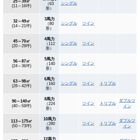
25～39㎡
シングル
（63
(11～16坪)
形）
3馬力
32～49㎡
シングル
ツイン
（80
(14～21坪)
形）
4馬力
45～70㎡
シングル
ツイン
（112
(20～29坪)
形）
5馬力
56～87㎡
シングル
ツイン
（140
(24～36坪)
形）
6馬力
63～98㎡
シングル
ツイン
トリプル
（160
(28～42坪)
形）
8馬力
ダブルツ
90～140㎡
ツイン
トリプル
（224
(40～59坪)
イン
形）
10馬力
ダブルツ
113～175㎡
ツイン
トリプル
（280
(50～73坪)
イン
形）
12馬力