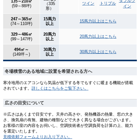
ダブルツ
135～210㎡
ツイン
トリプル
（335
(59～88坪)
イン
形）
247～365㎡
15馬力
15馬力以上はこちら
(74～110坪)
以上
329～486㎡
20馬力
20馬力以上はこちら
(99～147坪)
以上
494㎡～
30馬力
30馬力以上はこちら
(149坪～)
以上
冬場積雪のある地域に設置を希望される方へ
寒冷地用のエアコンなら気温が低下する冬でもすぐに暖まる機能が搭載
されています。
詳しくはこちらをご覧下さい。
広さの目安について
※広さはあくまで目安です。天井の高さや、発熱機器の熱量、窓の大き
さ、換気扇の有無、建物の種類などで大きく異なる場合がございます。
お客様の室の内容をお伺いし、空調技術者が空調負荷を計算の上、能力
を選定いたします。
見積依頼フォームよりお入り下さい。