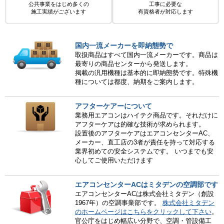
公共事業をはじめ多くの
工事に必要な
施工実績がございます
有資格者が対応します
国内一流メーカーを即納態勢で
取扱商品はすべて国内一流メーカーです。商品は
最寄りの商品センターから発送します。
掲載の汎用機種は基本的に即納態勢です。特殊機
種については都度、納期をご案内します。
アフターケアーについて
業務用エアコンはハイテク商品です。それだけに
アフターケアは的確な技術が求められます。
設置後のアフターケアはエアコンセンターAC、
メーカー、直工店の3者が責任を持って対応する
業界初めての安全システムです。 いつまでも安
心してご使用いただけます
エアコンセンターACはミタデンの空調部です
エアコンセンターACは株式会社ミタデン（創設
1967年）の空調事業部です。
株式会社ミタデン
のホームページはこちらをクリックして下さい
。
官公庁をはじめ幅広い分野で、空調・管設備工