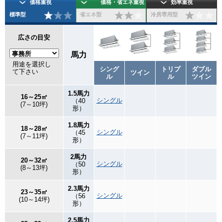
価格重視
価格・省エネ重視
効率重視
標準型
省エネ型
冷房専用型
広さの目安
馬力
用途を選択し
シング
トリプ
ダブル
て下さい
ツイン
ル
ル
ツイン
1.5馬力
16～25㎡
シングル
（40
(7～10坪)
形）
1.8馬力
18～28㎡
シングル
（45
(7～11坪)
形）
2馬力
20～32㎡
シングル
（50
(8～13坪)
形）
2.3馬力
23～35㎡
シングル
（56
(10～14坪)
形）
2.5馬力