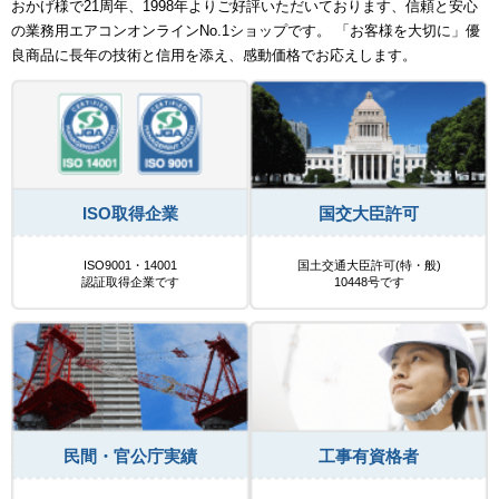
おかげ様で21周年、1998年よりご好評いただいております、信頼と安心
の業務用エアコンオンラインNo.1ショップです。 「お客様を大切に」優
良商品に長年の技術と信用を添え、感動価格でお応えします。
ISO取得企業
国交大臣許可
ISO9001・14001
国土交通大臣許可(特・般)
認証取得企業です
10448号です
民間・官公庁実績
工事有資格者