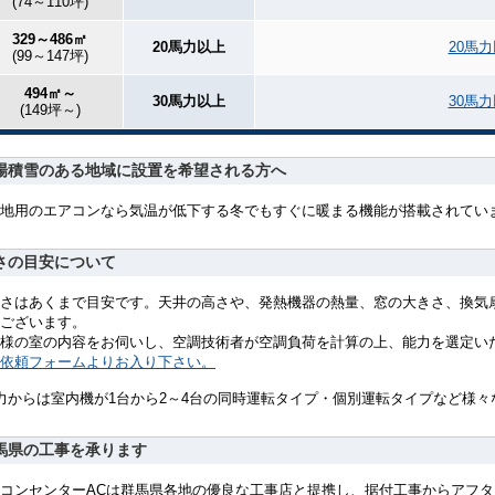
(74～110坪)
329～486㎡
20馬力以上
20馬
(99～147坪)
494㎡～
30馬力以上
30馬
(149坪～)
場積雪のある地域に設置を希望される方へ
地用のエアコンなら気温が低下する冬でもすぐに暖まる機能が搭載されてい
さの目安について
さはあくまで目安です。天井の高さや、発熱機器の熱量、窓の大きさ、換気
ございます。
様の室の内容をお伺いし、空調技術者が空調負荷を計算の上、能力を選定い
依頼フォームよりお入り下さい。
力からは室内機が1台から2～4台の同時運転タイプ・個別運転タイプなど様
馬県の工事を承ります
コンセンターACは群馬県各地の優良な工事店と提携し、据付工事からアフ