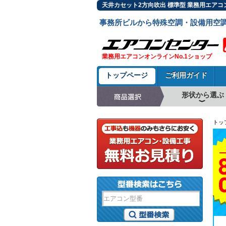
天井カセット2方向吹出 標準型 業務用エアコ
事務所ビルから特殊空調・設備用空
業務用エアコンオンラインNo.1ショップ
トップページ
ご利用ガイド
形状から選ぶ
天井カセット形4方
ラウンドフロー
天井吊形
床置形
壁掛形
天井カセット形2方
天井カセット形1方
ビルトイン形
天井埋込ダクト形
天井自在形
トッ