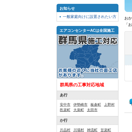
お知らせ
一般家庭向けに設置されたい方
おか
「お
エアコンセンターACは全国施工
群馬県の工事対応地域
あ行
安中市
伊勢崎市
板倉町
上野村
邑楽町
大泉町
太田市
か行
片品村
川場村
神流町
甘楽町