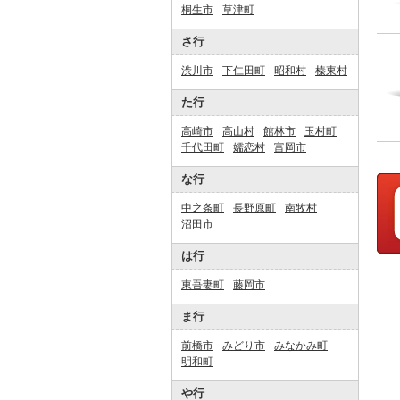
桐生市
草津町
さ行
渋川市
下仁田町
昭和村
榛東村
た行
高崎市
高山村
館林市
玉村町
千代田町
嬬恋村
富岡市
な行
中之条町
長野原町
南牧村
沼田市
は行
東吾妻町
藤岡市
ま行
前橋市
みどり市
みなかみ町
明和町
や行