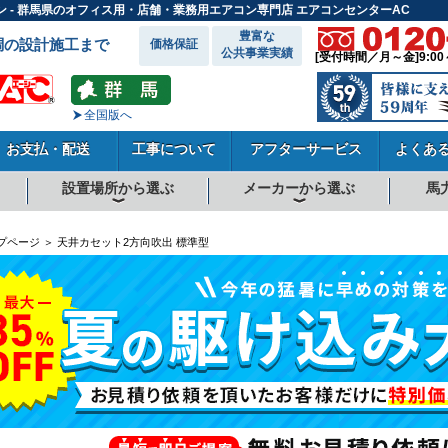
ン - 群馬県のオフィス用・店舗・業務用エアコン専門店 エアコンセンターAC
豊富な
調の設計施工まで
価格保証
公共事業実績
[受付時間／月～金]9:00
全国版へ
お支払・配送
工事について
アフターサービス
よくあ
設置場所から選ぶ
メーカーから選ぶ
馬
向
向
向
事務所系
飲食店
商店・店舗
工場
倉庫・作業場
理・美容室
病院・医院
学校関係
宿泊施設
その他
ダイキンエアコン
東芝エアコン
三菱電機エアコン
日立エアコン
三菱重工エアコン
1.5馬力
1.8馬力
2馬力
2.3馬力
2.5馬力
3馬力
4馬力
5馬力
6馬力
8馬力
10馬力
12馬力
プページ ＞ 天井カセット2方向吹出 標準型