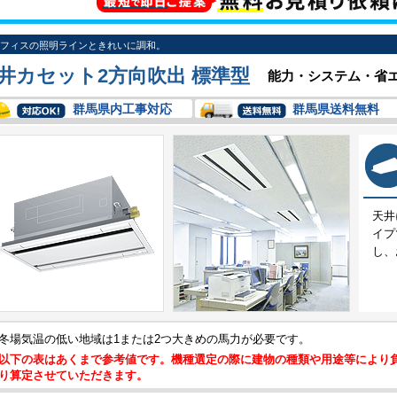
フィスの照明ラインときれいに調和。
井カセット2方向吹出 標準型
能力・システム・省
群馬県内工事対応
群馬県送料無料
天井
イプ
し、
冬場気温の低い地域は1または2つ大きめの馬力が必要です。
以下の表はあくまで参考値です。機種選定の際に建物の種類や用途等により
り算定させていただきます。