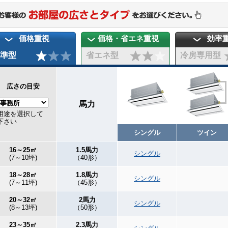
価格重視
価格・省エネ重視
効率
準型
省エネ型
冷房専用型
広さの目安
馬力
用途を選択して
下さい
シングル
ツイン
16～25㎡
1.5馬力
シングル
(7～10坪)
（40形）
18～28㎡
1.8馬力
シングル
(7～11坪)
（45形）
20～32㎡
2馬力
シングル
(8～13坪)
（50形）
23～35㎡
2.3馬力