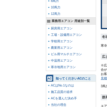
8馬力
10馬力
12馬力
業務用エアコン 用途別一覧
厨房用エアコン
工場・設備用エアコン
冬
学校用エアコン
寒冷
農業用エアコン
ビル用マルチエアコン
広
中温用エアコン
※広
寒冷地用エアコン
合が
お客
見積
知ってくださいACのこと
ACはNo.1なのは
3馬
施工品質の追求
群
ACを選んだ決め手
当社の理念
エア