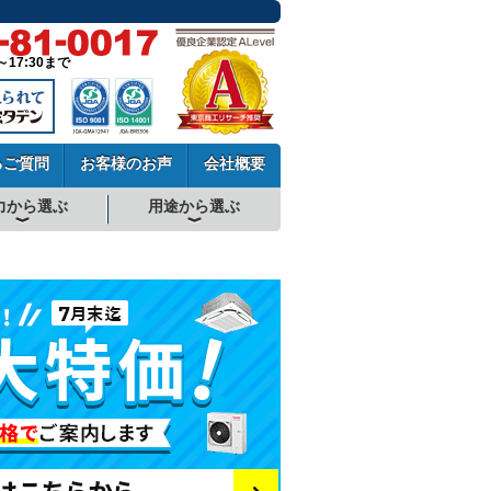
～17:30まで
るご質問
お客様のお声
会社概要
力から選ぶ
用途から選ぶ
厨房用エアコン
工場・設備用エアコン
学校用エアコン
農業用エアコン
ビル用マルチエアコン
中温用エアコン
寒冷地用エアコン