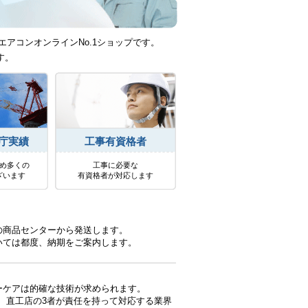
エアコンオンラインNo.1ショップです。
す。
庁実績
工事有資格者
め多くの
工事に必要な
ざいます
有資格者が対応します
の商品センターから発送します。
いては都度、納期をご案内します。
ーケアは的確な技術が求められます。
、直工店の3者が責任を持って対応する業界