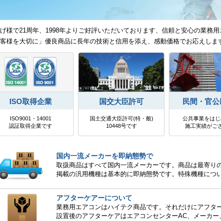
げ様で21周年、1998年よりご好評いただいております、信頼と安心の業務用
客様を大切に」優良商品に長年の技術と信用を添え、感動価格でお応えしま
ISO取得企業
国交大臣許可
民間・官公
ISO9001・14001
国土交通大臣許可(特・般)
公共事業をはじ
認証取得企業です
10448号です
施工実績がご
国内一流メーカーを即納態勢で
取扱商品はすべて国内一流メーカーです。商品は最寄り
掲載の汎用機種は基本的に即納態勢です。特殊機種につ
アフターケアーについて
業務用エアコンはハイテク商品です。それだけにアフタ
設置後のアフターケアはエアコンセンターAC、メーカー