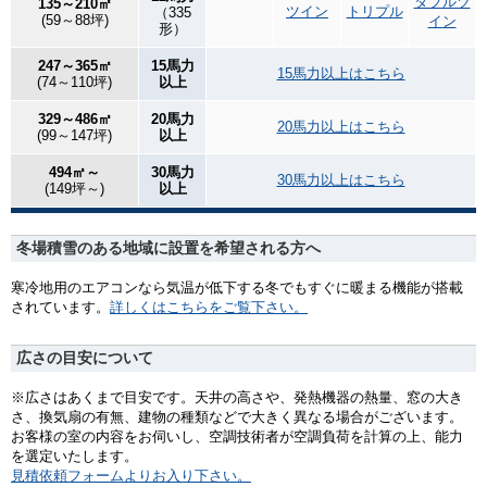
ダブルツ
135～210㎡
ツイン
トリプル
（335
(59～88坪)
イン
形）
247～365㎡
15馬力
15馬力以上はこちら
(74～110坪)
以上
329～486㎡
20馬力
20馬力以上はこちら
(99～147坪)
以上
494㎡～
30馬力
30馬力以上はこちら
(149坪～)
以上
冬場積雪のある地域に設置を希望される方へ
寒冷地用のエアコンなら気温が低下する冬でもすぐに暖まる機能が搭載
されています。
詳しくはこちらをご覧下さい。
広さの目安について
※広さはあくまで目安です。天井の高さや、発熱機器の熱量、窓の大き
さ、換気扇の有無、建物の種類などで大きく異なる場合がございます。
お客様の室の内容をお伺いし、空調技術者が空調負荷を計算の上、能力
を選定いたします。
見積依頼フォームよりお入り下さい。