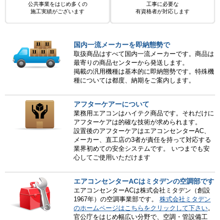
公共事業をはじめ多くの
工事に必要な
施工実績がございます
有資格者が対応します
国内一流メーカーを即納態勢で
取扱商品はすべて国内一流メーカーです。商品は
最寄りの商品センターから発送します。
掲載の汎用機種は基本的に即納態勢です。特殊機
種については都度、納期をご案内します。
アフターケアーについて
業務用エアコンはハイテク商品です。それだけに
アフターケアは的確な技術が求められます。
設置後のアフターケアはエアコンセンターAC、
メーカー、直工店の3者が責任を持って対応する
業界初めての安全システムです。 いつまでも安
心してご使用いただけます
エアコンセンターACはミタデンの空調部です
エアコンセンターACは株式会社ミタデン（創設
1967年）の空調事業部です。
株式会社ミタデン
のホームページはこちらをクリックして下さい
。
官公庁をはじめ幅広い分野で、空調・管設備工