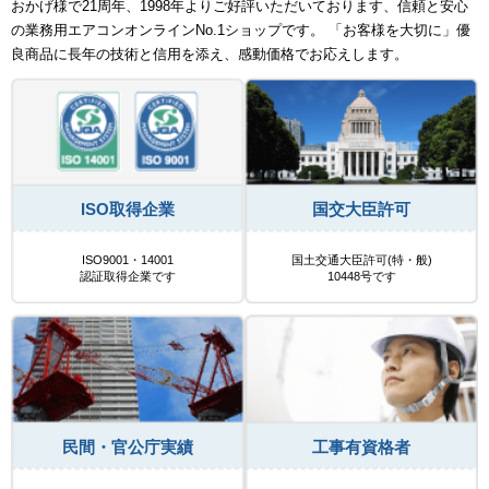
おかげ様で21周年、1998年よりご好評いただいております、信頼と安心
の業務用エアコンオンラインNo.1ショップです。 「お客様を大切に」優
良商品に長年の技術と信用を添え、感動価格でお応えします。
ISO取得企業
国交大臣許可
ISO9001・14001
国土交通大臣許可(特・般)
認証取得企業です
10448号です
民間・官公庁実績
工事有資格者