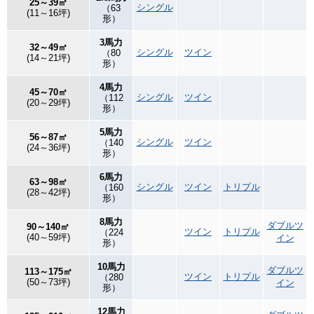
25～39㎡
シングル
（63
(11～16坪)
形）
3馬力
32～49㎡
シングル
ツイン
（80
(14～21坪)
形）
4馬力
45～70㎡
シングル
ツイン
（112
(20～29坪)
形）
5馬力
56～87㎡
シングル
ツイン
（140
(24～36坪)
形）
6馬力
63～98㎡
シングル
ツイン
トリプル
（160
(28～42坪)
形）
8馬力
ダブルツ
90～140㎡
ツイン
トリプル
（224
(40～59坪)
イン
形）
10馬力
ダブルツ
113～175㎡
ツイン
トリプル
（280
(50～73坪)
イン
形）
12馬力