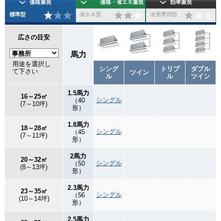
価格重視
価格・省エネ重視
効率重視
標準型
省エネ型
冷房専用型
広さの目安
馬力
用途を選択し
シング
トリプ
ダブル
て下さい
ツイン
ル
ル
ツイン
1.5馬力
16～25㎡
シングル
（40
(7～10坪)
形）
1.8馬力
18～28㎡
シングル
（45
(7～11坪)
形）
2馬力
20～32㎡
シングル
（50
(8～13坪)
形）
2.3馬力
23～35㎡
シングル
（56
(10～14坪)
形）
2.5馬力