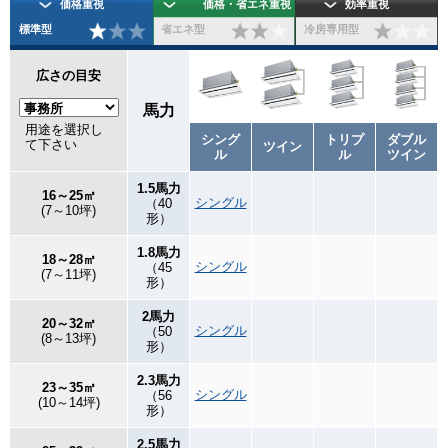
価格重視
価格・省エネ重視
効率重視
標準型
省エネ型
冷房専用型
広さの目安
馬力
用途を選択し
シング
トリプ
ダブル
て下さい
ツイン
ル
ル
ツイン
1.5馬力
16～25㎡
シングル
（40
(7～10坪)
形）
1.8馬力
18～28㎡
シングル
（45
(7～11坪)
形）
2馬力
20～32㎡
シングル
（50
(8～13坪)
形）
2.3馬力
23～35㎡
シングル
（56
(10～14坪)
形）
2.5馬力