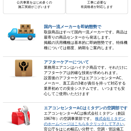
公共事業をはじめ多くの
工事に必要な
施工実績がございます
有資格者が対応します
国内一流メーカーを即納態勢で
取扱商品はすべて国内一流メーカーです。商品は
最寄りの商品センターから発送します。
掲載の汎用機種は基本的に即納態勢です。特殊機
種については都度、納期をご案内します。
アフターケアーについて
業務用エアコンはハイテク商品です。それだけに
アフターケアは的確な技術が求められます。
設置後のアフターケアはエアコンセンターAC、
メーカー、直工店の3者が責任を持って対応する
業界初めての安全システムです。 いつまでも安
心してご使用いただけます
エアコンセンターACはミタデンの空調部です
エアコンセンターACは株式会社ミタデン（創設
1967年）の空調事業部です。
株式会社ミタデン
のホームページはこちらをクリックして下さい
。
官公庁をはじめ幅広い分野で、空調・管設備工