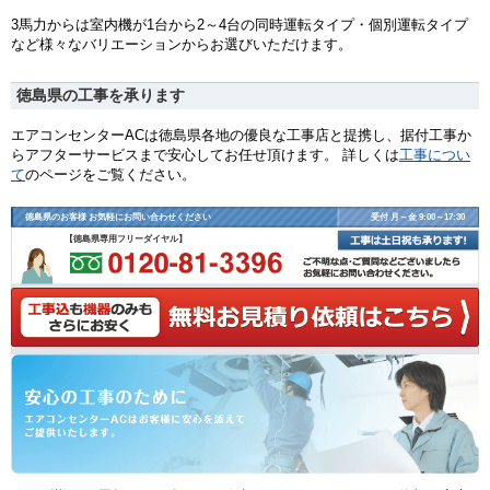
3馬力からは室内機が1台から2～4台の同時運転タイプ・個別運転タイプ
など様々なバリエーションからお選びいただけます。
徳島県の工事を承ります
エアコンセンターACは徳島県各地の優良な工事店と提携し、据付工事か
らアフターサービスまで安心してお任せ頂けます。 詳しくは
工事につい
て
のページをご覧ください。
徳島県のお客様 お気軽にお問い合わせください
受付 月～金 9:00～17:30
【徳島県専用フリーダイヤル】