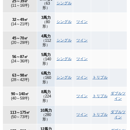
25～39㎡
シングル
（63
(11～16坪)
形）
3馬力
32～49㎡
シングル
ツイン
（80
(14～21坪)
形）
4馬力
45～70㎡
シングル
ツイン
（112
(20～29坪)
形）
5馬力
56～87㎡
シングル
ツイン
（140
(24～36坪)
形）
6馬力
63～98㎡
シングル
ツイン
トリプル
（160
(28～42坪)
形）
8馬力
ダブルツ
90～140㎡
ツイン
トリプル
（224
(40～59坪)
イン
形）
10馬力
ダブルツ
113～175㎡
ツイン
トリプル
（280
(50～73坪)
イン
形）
12馬力