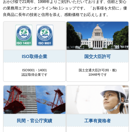
おかげ様で21周年、1998年よりご好評いただいております、信頼と安心
の業務用エアコンオンラインNo.1ショップです。 「お客様を大切に」優
良商品に長年の技術と信用を添え、感動価格でお応えします。
ISO取得企業
国交大臣許可
ISO9001・14001
国土交通大臣許可(特・般)
認証取得企業です
10448号です
民間・官公庁実績
工事有資格者