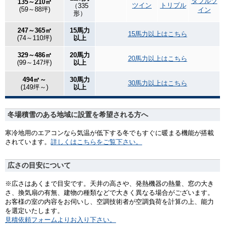
ダブルツ
135～210㎡
ツイン
トリプル
（335
(59～88坪)
イン
形）
247～365㎡
15馬力
15馬力以上はこちら
(74～110坪)
以上
329～486㎡
20馬力
20馬力以上はこちら
(99～147坪)
以上
494㎡～
30馬力
30馬力以上はこちら
(149坪～)
以上
冬場積雪のある地域に設置を希望される方へ
寒冷地用のエアコンなら気温が低下する冬でもすぐに暖まる機能が搭載
されています。
詳しくはこちらをご覧下さい。
広さの目安について
※広さはあくまで目安です。天井の高さや、発熱機器の熱量、窓の大き
さ、換気扇の有無、建物の種類などで大きく異なる場合がございます。
お客様の室の内容をお伺いし、空調技術者が空調負荷を計算の上、能力
を選定いたします。
見積依頼フォームよりお入り下さい。