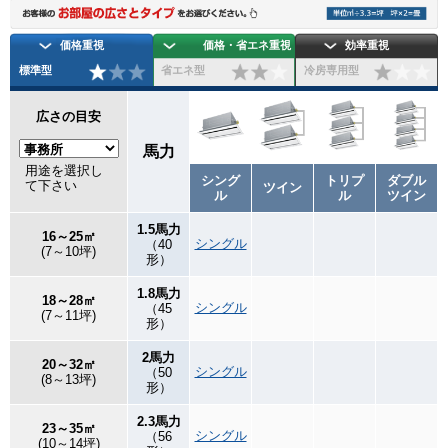
価格重視
価格・省エネ重視
効率重視
標準型
省エネ型
冷房専用型
広さの目安
馬力
用途を選択し
シング
トリプ
ダブル
て下さい
ツイン
ル
ル
ツイン
1.5馬力
16～25㎡
シングル
（40
(7～10坪)
形）
1.8馬力
18～28㎡
シングル
（45
(7～11坪)
形）
2馬力
20～32㎡
シングル
（50
(8～13坪)
形）
2.3馬力
23～35㎡
シングル
（56
(10～14坪)