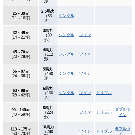
形）
2.5馬力
25～39㎡
シングル
（63
(11～16坪)
形）
3馬力
32～49㎡
シングル
ツイン
（80
(14～21坪)
形）
4馬力
45～70㎡
シングル
ツイン
（112
(20～29坪)
形）
5馬力
56～87㎡
シングル
ツイン
（140
(24～36坪)
形）
6馬力
63～98㎡
シングル
ツイン
トリプル
（160
(28～42坪)
形）
8馬力
ダブルツ
90～140㎡
ツイン
トリプル
（224
(40～59坪)
イン
形）
10馬力
ダブルツ
113～175㎡
ツイン
トリプル
（280
(50～73坪)
イン