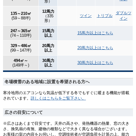
形）
12馬力
ダブルツ
135～210㎡
ツイン
トリプル
（335
(59～88坪)
イン
形）
247～365㎡
15馬力
15馬力以上はこちら
(74～110坪)
以上
329～486㎡
20馬力
20馬力以上はこちら
(99～147坪)
以上
494㎡～
30馬力
30馬力以上はこちら
(149坪～)
以上
冬場積雪のある地域に設置を希望される方へ
寒冷地用のエアコンなら気温が低下する冬でもすぐに暖まる機能が搭載
されています。
詳しくはこちらをご覧下さい。
広さの目安について
※広さはあくまで目安です。天井の高さや、発熱機器の熱量、窓の大き
さ、換気扇の有無、建物の種類などで大きく異なる場合がございます。
お客様の室の内容をお伺いし、空調技術者が空調負荷を計算の上、能力