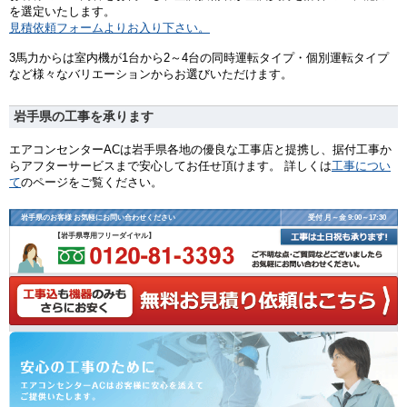
を選定いたします。
見積依頼フォームよりお入り下さい。
3馬力からは室内機が1台から2～4台の同時運転タイプ・個別運転タイプ
など様々なバリエーションからお選びいただけます。
岩手県の工事を承ります
エアコンセンターACは岩手県各地の優良な工事店と提携し、据付工事か
らアフターサービスまで安心してお任せ頂けます。 詳しくは
工事につい
て
のページをご覧ください。
岩手県のお客様 お気軽にお問い合わせください
受付 月～金 9:00～17:30
【岩手県専用フリーダイヤル】