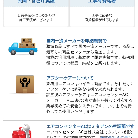
民間・官公庁実績
工事有資格者
公共事業をはじめ多くの
工事に必要な
施工実績がございます
有資格者が対応します
国内一流メーカーを即納態勢で
取扱商品はすべて国内一流メーカーです。商品は
最寄りの商品センターから発送します。
掲載の汎用機種は基本的に即納態勢です。特殊機
種については都度、納期をご案内します。
アフターケアーについて
業務用エアコンはハイテク商品です。それだけに
アフターケアは的確な技術が求められます。
設置後のアフターケアはエアコンセンターAC、
メーカー、直工店の3者が責任を持って対応する
業界初めての安全システムです。 いつまでも安
心してご使用いただけます
エアコンセンターACはミタデンの空調部です
エアコンセンターACは株式会社ミタデン（創設
1967年）の空調事業部です。
株式会社ミタデン