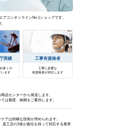
エアコンオンラインNo.1ショップです。
す。
庁実績
工事有資格者
め多くの
工事に必要な
ざいます
有資格者が対応します
の商品センターから発送します。
いては都度、納期をご案内します。
ーケアは的確な技術が求められます。
、直工店の3者が責任を持って対応する業界