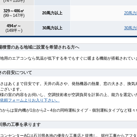
(74～110坪)
329～486㎡
20馬力以上
20馬
(99～147坪)
494㎡～
30馬力以上
30馬
(149坪～)
場積雪のある地域に設置を希望される方へ
地用のエアコンなら気温が低下する冬でもすぐに暖まる機能が搭載されてい
さの目安について
さはあくまで目安です。天井の高さや、発熱機器の熱量、窓の大きさ、換気
ございます。
様の室の内容をお伺いし、空調技術者が空調負荷を計算の上、能力を選定い
依頼フォームよりお入り下さい。
力からは室内機が1台から2～4台の同時運転タイプ・個別運転タイプなど様
川県の工事を承ります
コンセンターACは石川県各地の優良な工事店と提携し、据付工事からアフ