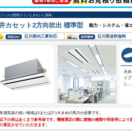
フィスの照明ラインときれいに調和。
井カセット2方向吹出 標準型
能力・システム・省
石川県内工事対応
石川県送料無料
天井
イプ
し、
冬場気温の低い地域は1または2つ大きめの馬力が必要です。
以下の表はあくまで参考値です。機種選定の際に建物の種類や用途等により
り算定させていただきます。