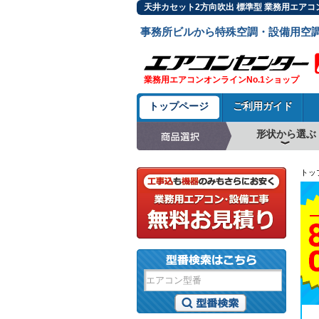
天井カセット2方向吹出 標準型 業務用エアコ
事務所ビルから特殊空調・設備用空
業務用エアコンオンラインNo.1ショップ
トップページ
ご利用ガイド
形状から選ぶ
天井カセット形4方
ラウンドフロー
天井吊形
床置形
壁掛形
天井カセット形2方
天井カセット形1方
ビルトイン形
天井埋込ダクト形
天井自在形
トッ