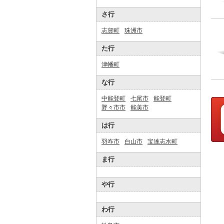
さ行
志賀町
珠洲市
た行
津幡町
な行
中能登町
七尾市
能登町
野々市市
能美市
は行
羽咋市
白山市
宝達志水町
ま行
や行
わ行