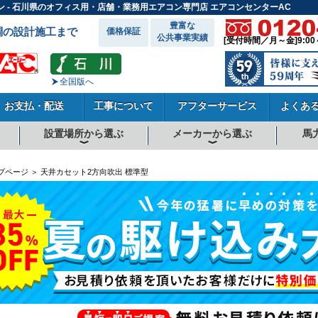
ン - 石川県のオフィス用・店舗・業務用エアコン専門店 エアコンセンターAC
豊富な
調の設計施工まで
価格保証
公共事業実績
[受付時間／月～金]9:00
全国版へ
お支払・配送
工事について
アフターサービス
よくあ
設置場所から選ぶ
メーカーから選ぶ
馬
向
向
向
事務所系
飲食店
商店・店舗
工場
倉庫・作業場
理・美容室
病院・医院
学校関係
宿泊施設
その他
ダイキンエアコン
東芝エアコン
三菱電機エアコン
日立エアコン
三菱重工エアコン
1.5馬力
1.8馬力
2馬力
2.3馬力
2.5馬力
3馬力
4馬力
5馬力
6馬力
8馬力
10馬力
12馬力
プページ ＞ 天井カセット2方向吹出 標準型