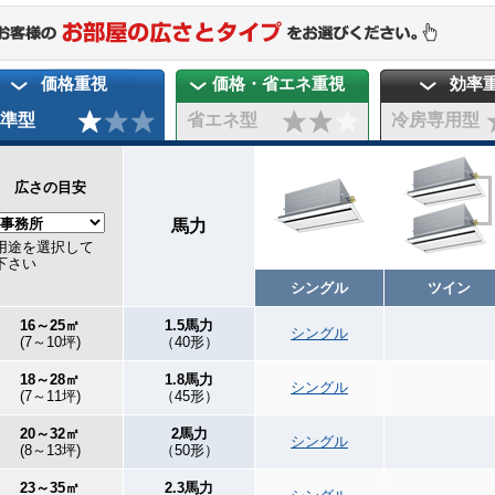
価格重視
価格・省エネ重視
効率
準型
省エネ型
冷房専用型
広さの目安
馬力
用途を選択して
下さい
シングル
ツイン
16～25㎡
1.5馬力
シングル
(7～10坪)
（40形）
18～28㎡
1.8馬力
シングル
(7～11坪)
（45形）
20～32㎡
2馬力
シングル
(8～13坪)
（50形）
23～35㎡
2.3馬力