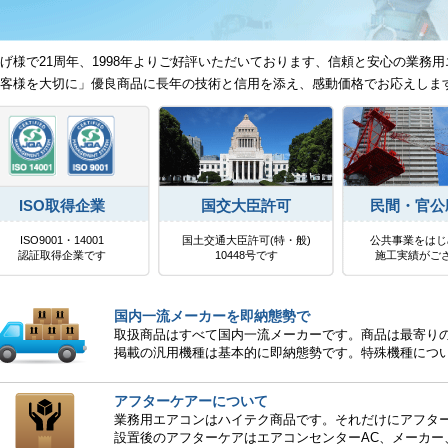
げ様で21周年、1998年よりご好評いただいております、信頼と安心の業務用
客様を大切に」優良商品に長年の技術と信用を添え、感動価格でお応えしま
ISO取得企業
国交大臣許可
民間・官公
ISO9001・14001
国土交通大臣許可(特・般)
公共事業をはじ
認証取得企業です
10448号です
施工実績がご
国内一流メーカーを即納態勢で
取扱商品はすべて国内一流メーカーです。商品は最寄り
掲載の汎用機種は基本的に即納態勢です。特殊機種につ
アフターケアーについて
業務用エアコンはハイテク商品です。それだけにアフタ
設置後のアフターケアはエアコンセンターAC、メーカー