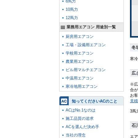
8馬力
10馬力
12馬力
業務用エアコン 用途別一覧
厨房用エアコン
工場・設備用エアコン
冬
学校用エアコン
寒冷
農業用エアコン
ビル用マルチエアコン
広
中温用エアコン
※広
寒冷地用エアコン
合が
お客
見積
知ってくださいACのこと
ACはNo.1なのは
3馬
施工品質の追求
石
ACを選んだ決め手
当社の理念
エア