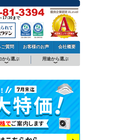
～17:30まで
るご質問
お客様のお声
会社概要
力から選ぶ
用途から選ぶ
厨房用エアコン
工場・設備用エアコン
学校用エアコン
農業用エアコン
ビル用マルチエアコン
中温用エアコン
寒冷地用エアコン