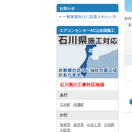
お知らせ
一般家庭向けに設置されたい方
おか
「お
エアコンセンターACは全国施工
石川県の工事対応地域
あ行
穴水町
内灘町
か行
加賀市
金沢市
かほく市
川北町
小松市