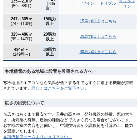
ダブルツ
135～210㎡
ツイン
トリプル
（335
(59～88坪)
イン
形）
247～365㎡
15馬力
15馬力以上はこちら
(74～110坪)
以上
329～486㎡
20馬力
20馬力以上はこちら
(99～147坪)
以上
494㎡～
30馬力
30馬力以上はこちら
(149坪～)
以上
冬場積雪のある地域に設置を希望される方へ
寒冷地用のエアコンなら気温が低下する冬でもすぐに暖まる機能が搭載
されています。
詳しくはこちらをご覧下さい。
広さの目安について
※広さはあくまで目安です。天井の高さや、発熱機器の熱量、窓の大き
さ、換気扇の有無、建物の種類などで大きく異なる場合がございます。
お客様の室の内容をお伺いし、空調技術者が空調負荷を計算の上、能力
を選定いたします。
見積依頼フォームよりお入り下さい。