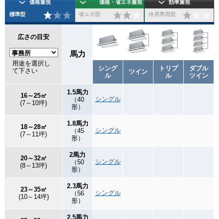
価格重視
価格・省エネ重視
効率重視
標準型
省エネ型
冷房専用型
広さの目安
馬力
用途を選択し
シング
トリプ
ダブル
て下さい
ツイン
ル
ル
ツイン
1.5馬力
16～25㎡
シングル
（40
(7～10坪)
形）
1.8馬力
18～28㎡
シングル
（45
(7～11坪)
形）
2馬力
20～32㎡
シングル
（50
(8～13坪)
形）
2.3馬力
23～35㎡
シングル
（56
(10～14坪)
形）
2.5馬力