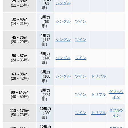
25～39㎡
シングル
（63
(11～16坪)
形）
3馬力
32～49㎡
シングル
ツイン
（80
(14～21坪)
形）
4馬力
45～70㎡
シングル
ツイン
（112
(20～29坪)
形）
5馬力
56～87㎡
シングル
ツイン
（140
(24～36坪)
形）
6馬力
63～98㎡
シングル
ツイン
トリプル
（160
(28～42坪)
形）
8馬力
ダブルツ
90～140㎡
ツイン
トリプル
（224
(40～59坪)
イン
形）
10馬力
ダブルツ
113～175㎡
ツイン
トリプル
（280
(50～73坪)
イン
形）
12馬力