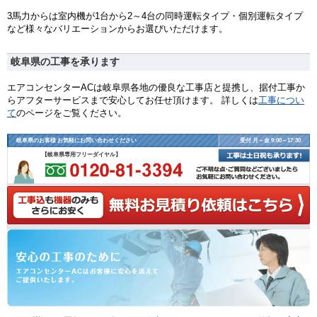
3馬力からは室内機が1台から2～4台の同時運転タイプ・個別運転タイプ
など様々なバリエーションからお選びいただけます。
岐阜県の工事を承ります
エアコンセンターACは岐阜県各地の優良な工事店と提携し、据付工事か
らアフターサービスまで安心してお任せ頂けます。 詳しくは
工事につい
て
のページをご覧ください。
岐阜県のお客様 お気軽にお問い合わせください
受付 月～金 9:00～17:30
【岐阜県専用フリーダイヤル】