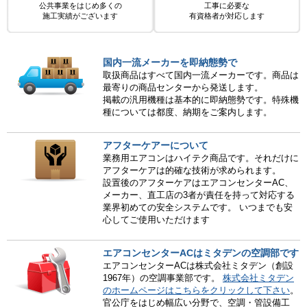
公共事業をはじめ多くの
工事に必要な
施工実績がございます
有資格者が対応します
国内一流メーカーを即納態勢で
取扱商品はすべて国内一流メーカーです。商品は
最寄りの商品センターから発送します。
掲載の汎用機種は基本的に即納態勢です。特殊機
種については都度、納期をご案内します。
アフターケアーについて
業務用エアコンはハイテク商品です。それだけに
アフターケアは的確な技術が求められます。
設置後のアフターケアはエアコンセンターAC、
メーカー、直工店の3者が責任を持って対応する
業界初めての安全システムです。 いつまでも安
心してご使用いただけます
エアコンセンターACはミタデンの空調部です
エアコンセンターACは株式会社ミタデン（創設
1967年）の空調事業部です。
株式会社ミタデン
のホームページはこちらをクリックして下さい
。
官公庁をはじめ幅広い分野で、空調・管設備工