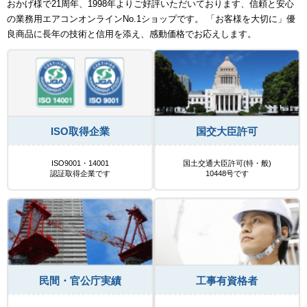
おかげ様で21周年、1998年よりご好評いただいております、信頼と安心
の業務用エアコンオンラインNo.1ショップです。 「お客様を大切に」優
良商品に長年の技術と信用を添え、感動価格でお応えします。
ISO取得企業
国交大臣許可
ISO9001・14001
国土交通大臣許可(特・般)
認証取得企業です
10448号です
民間・官公庁実績
工事有資格者