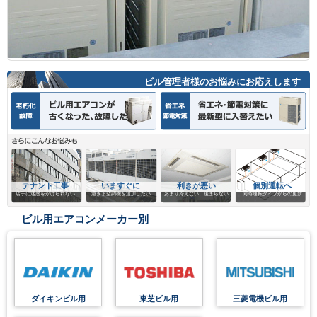
ビル管理者様のお悩みにお応えします
テナント工事
いますぐに
利きが悪い
個別運転へ
店子に迷惑をかけられない
急きょ空調機を追加したい
あまり冷えない、暖まらない
同時運転タイプからの更新
ビル用エアコンメーカー別
ダイキンビル用
東芝ビル用
三菱電機ビル用