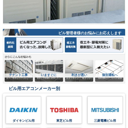
ビル管理者様のお悩みにお応えします
テナント工事
いますぐに
利きが悪い
個別運転へ
店子に迷惑をかけられない
急きょ空調機を追加したい
あまり冷えない、暖まらない
同時運転タイプからの更新
ビル用エアコンメーカー別
ダイキンビル用
東芝ビル用
三菱電機ビル用