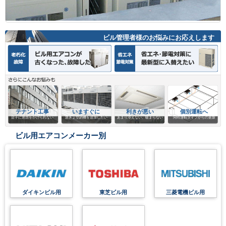
ビル管理者様のお悩みにお応えします
テナント工事
いますぐに
利きが悪い
個別運転へ
店子に迷惑をかけられない
急きょ空調機を追加したい
あまり冷えない、暖まらない
同時運転タイプからの更新
ビル用エアコンメーカー別
ダイキンビル用
東芝ビル用
三菱電機ビル用