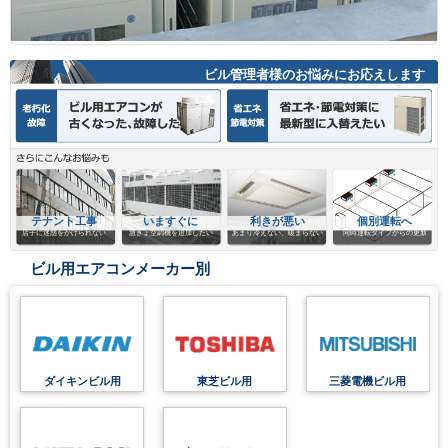
ビル管理者様のお悩みにお応えします
テナント工事
いますぐに
利きが悪い
個別運転へ
店子に迷惑をかけられない
急きょ空調機を追加したい
あまり冷えない、暖まらない
同時運転タイプからの更新
ビル用エアコンメーカー別
ダイキンビル用
東芝ビル用
三菱電機ビル用