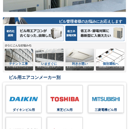
ビル管理者様のお悩みにお応えします
テナント工事
いますぐに
利きが悪い
個別運転へ
店子に迷惑をかけられない
急きょ空調機を追加したい
あまり冷えない、暖まらない
同時運転タイプからの更新
ビル用エアコンメーカー別
ダイキンビル用
東芝ビル用
三菱電機ビル用