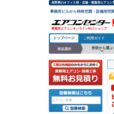
長野県のオフィス用・店舗・業務用エアコン専
事務所ビルから特殊空調・設備用空
業務用エアコンオンラインNo.1ショップ
トップページ
ご利用ガイド
形状から選ぶ
天井カセット形4方
ラウンドフロー
天井吊形
床置形
壁掛形
天井カセット形2方
天井カセット形1方
ビルトイン形
天井埋込ダクト形
天井自在形