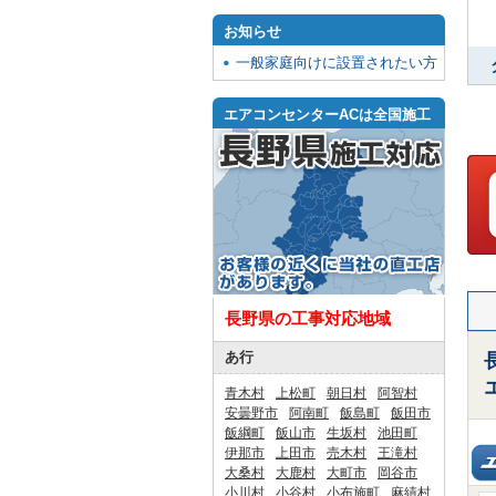
お知らせ
一般家庭向けに設置されたい方
エアコンセンターACは全国施工
長野県の工事対応地域
あ行
青木村
上松町
朝日村
阿智村
安曇野市
阿南町
飯島町
飯田市
飯綱町
飯山市
生坂村
池田町
伊那市
上田市
売木村
王滝村
大桑村
大鹿村
大町市
岡谷市
小川村
小谷村
小布施町
麻績村