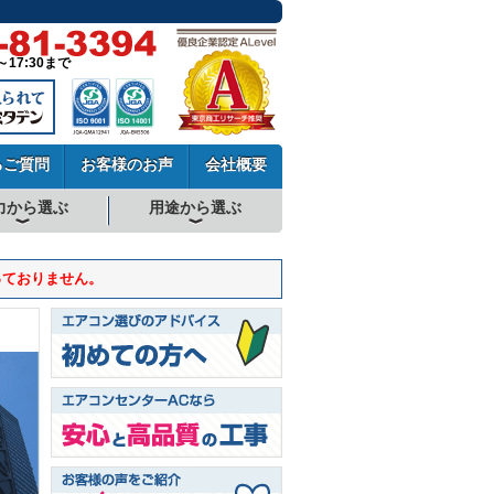
～17:30まで
るご質問
お客様のお声
会社概要
力から選ぶ
用途から選ぶ
厨房用エアコン
工場・設備用エアコン
学校用エアコン
農業用エアコン
ビル用マルチエアコン
中温用エアコン
寒冷地用エアコン
っておりません。