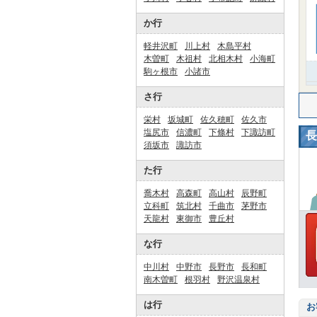
か行
軽井沢町
川上村
木島平村
木曽町
木祖村
北相木村
小海町
駒ヶ根市
小諸市
さ行
栄村
坂城町
佐久穂町
佐久市
塩尻市
信濃町
下條村
下諏訪町
長
須坂市
諏訪市
た行
喬木村
高森町
高山村
辰野町
立科町
筑北村
千曲市
茅野市
天龍村
東御市
豊丘村
な行
中川村
中野市
長野市
長和町
南木曽町
根羽村
野沢温泉村
は行
お