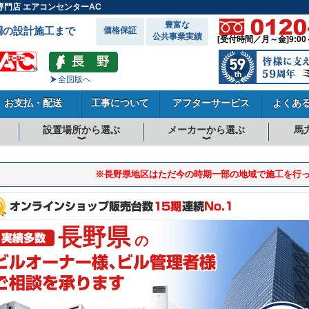
門店 エアコンセンターAC
豊富な
調の設計施工まで
価格保証
公共事業実績
[受付時間／月～金]9:00
全国版へ
お支払・配送
工事について
アフターサービス
よくあ
設置場所から選ぶ
メーカーから選ぶ
馬
向
向
向
事務所系
飲食店
商店・店舗
工場
倉庫・作業場
理・美容室
病院・医院
学校関係
宿泊施設
その他
ダイキンエアコン
東芝エアコン
三菱電機エアコン
日立エアコン
三菱重工エアコン
1.5馬力
1.8馬力
2馬力
2.3馬力
2.5馬力
3馬力
4馬力
5馬力
6馬力
8馬力
10馬力
12馬力
※長野県地区はただ今の時期一部の地域で施工を行
長野県
の