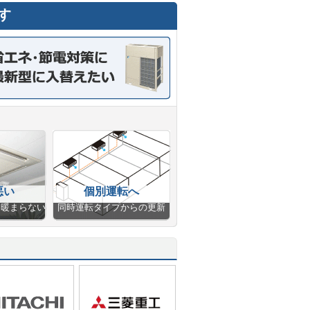
す
悪い
個別運転へ
、暖まらない
同時運転タイプからの更新