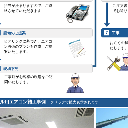
担当が決まりますので、ご連
ご注文書
絡させていただきます。
でお送り
7
設備のご提案
工事
ヒアリングに基づき、エアコ
お近くの
ン設備のプランを作成しご提
たします
案いたします。
現場下見
工事店がお客様の現場をご訪
問いたします。
ビル用エアコン施工事例
クリックで拡大表示されます