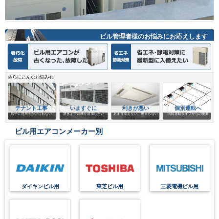
ビル管理者様のお悩みにお応えします
テナント工事
いますぐに
利きが悪い
個別運転へ
店子に迷惑をかけられない
急きょ空調機を追加したい
あまり冷えない、暖まらない
同時運転タイプからの更新
ビル用エアコンメーカー別
ダイキンビル用
東芝ビル用
三菱電機ビル用