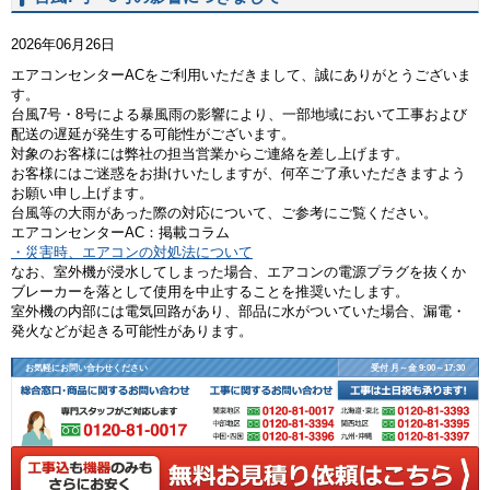
2026年06月26日
エアコンセンターACをご利用いただきまして、誠にありがとうございま
す。
台風7号・8号による暴風雨の影響により、一部地域において工事および
配送の遅延が発生する可能性がございます。
対象のお客様には弊社の担当営業からご連絡を差し上げます。
お客様にはご迷惑をお掛けいたしますが、何卒ご了承いただきますよう
お願い申し上げます。
台風等の大雨があった際の対応について、ご参考にご覧ください。
エアコンセンターAC：掲載コラム
・災害時、エアコンの対処法について
なお、室外機が浸水してしまった場合、エアコンの電源プラグを抜くか
ブレーカーを落として使用を中止することを推奨いたします。
室外機の内部には電気回路があり、部品に水がついていた場合、漏電・
発火などが起きる可能性があります。
お気軽にお問い合わせください
受付 月～金 9:00～17:30