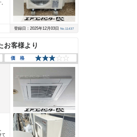
す。
登録日：2025年12月03日
No.11437
たお客様より
価 格
た。
けて