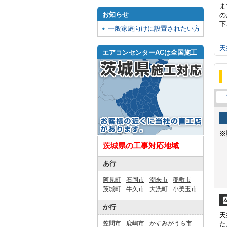
ま
お知らせ
の
下
一般家庭向けに設置されたい方
天
エアコンセンターACは全国施工
※
茨城県の工事対応地域
あ行
阿見町
石岡市
潮来市
稲敷市
茨城町
牛久市
大洗町
小美玉市
か行
天
笠間市
鹿嶋市
かすみがうら市
た