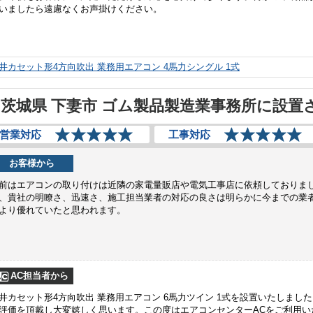
いましたら遠慮なくお声掛けください。
井カセット形4方向吹出 業務用エアコン 4馬力シングル 1式
茨城県 下妻市 ゴム製品製造業事務所に設置
営業対応
工事対応
お客様から
前はエアコンの取り付けは近隣の家電量販店や電気工事店に依頼しておりま
、貴社の明瞭さ、迅速さ、施工担当業者の対応の良さは明らかに今までの業
より優れていたと思われます。
AC担当者から
井カセット形4方向吹出 業務用エアコン 6馬力ツイン 1式を設置いたしまし
評価を頂戴し大変嬉しく思います。この度はエアコンセンターACをご利用い