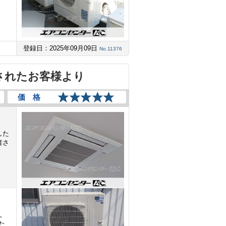
登録日：2025年09月09日
No.11376
されたお客様より
価 格
した
者さ
た。
た