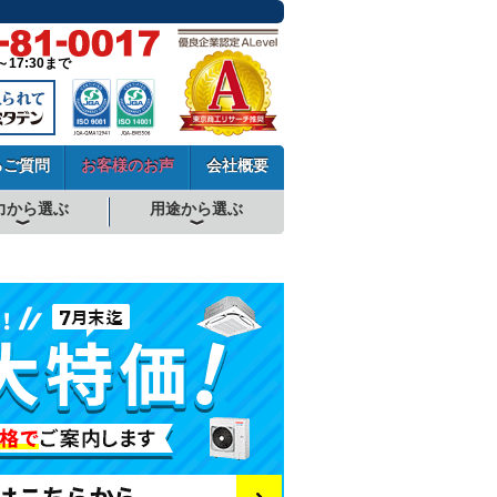
～17:30まで
るご質問
お客様のお声
会社概要
力から選ぶ
用途から選ぶ
厨房用エアコン
工場・設備用エアコン
学校用エアコン
農業用エアコン
ビル用マルチエアコン
中温用エアコン
寒冷地用エアコン