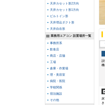
天井カセット形2方向
天井カセット形1方向
ビルトイン形
天井埋込ダクト形
天井自在形
業務用エアコン 設置場所一覧
事務所系
飲食店
商店・店舗
説
工場
機
倉庫・作業場
理・美容室
病院・医院
学校関係
宿泊施設
床
その他
き