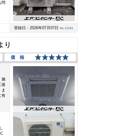
お問
登録日：2026年07月07日
No.11591
より
価 格
。施
工後
。ま
に有
し
C