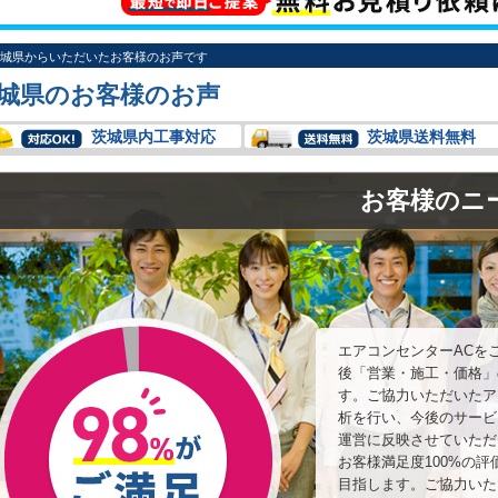
城県からいただいたお客様のお声です
城県のお客様のお声
茨城県内工事対応
茨城県送料無料
お客様のニ
エアコンセンターACを
後「営業・施工・価格」
す。ご協力いただいたア
析を行い、今後のサービ
運営に反映させていただ
お客様満足度100%の
目指します。ご協力いた