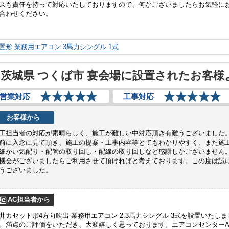
スも責任を持って対応いたしておりますので、何かございましたらお気軽に
合わせください。
置形 業務用エアコン 3馬力シングル 1式
茨城県 つくば市 宴会場に設置されたお客様
営業対応
工事対応
お客様から
工担当者の対応が素晴らしく、施工が難しい中対応頂き有難うございました
前に入念に見て頂き、施工の提案・工事内容等とてもわかりやすく、また施
細かい気配り・配管の取り回し・配線の取り回しなど感謝しかございません
機会がございましたらご利用させて頂ければと考えております。この度は誠
うございました。
AC担当者から
井カセット形4方向吹出 業務用エアコン 2.3馬力シングル 3式を設置いたしま
。満点のご評価をいただき、大変嬉しく思っております。エアコンセンターA