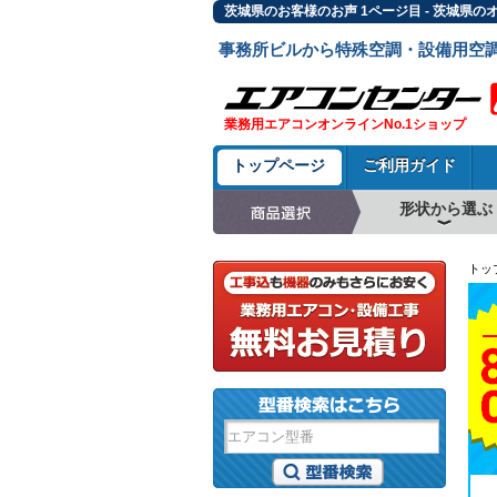
茨城県のお客様のお声 1ページ目 - 茨城県
事務所ビルから特殊空調・設備用空
業務用エアコンオンラインNo.1ショップ
トップページ
ご利用ガイド
形状から選ぶ
天井カセット形4方
ラウンドフロー
天井吊形
床置形
壁掛形
天井カセット形2方
天井カセット形1方
ビルトイン形
天井埋込ダクト形
天井自在形
トッ