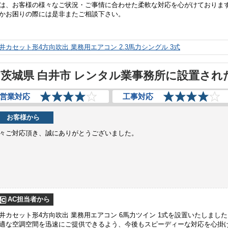
は、お客様の様々なご状況・ご事情に合わせた柔軟な対応を心がけておりま
かお困りの際には是非またご相談下さい。
井カセット形4方向吹出 業務用エアコン 2.3馬力シングル 3式
茨城県 白井市 レンタル業事務所に設置され
営業対応
工事対応
お客様から
々ご対応頂き、誠にありがとうございました。
AC担当者から
井カセット形4方向吹出 業務用エアコン 6馬力ツイン 1式を設置いたしまし
適な空調空間を迅速にご提供できるよう、今後もスピーディーな対応を心掛