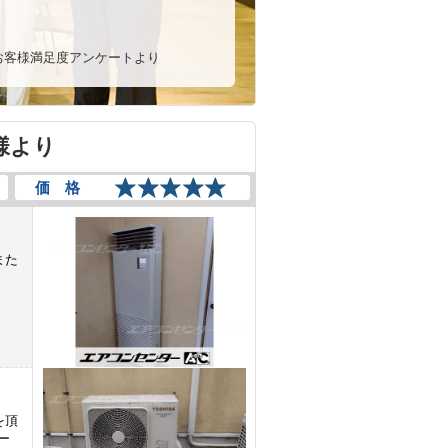
7月お客様満足度アンケートより
様より
価 格
また
を頂
ー