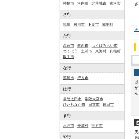
神栖市
河内町
北茨城市
古河市
ざ
さ行
境町
桜川市
下妻市
城里町
天
た行
高萩市
筑西市
つくばみらい市
つくば市
土浦市
東海村
利根町
取手市
な行
那珂市
行方市
以
が
は行
ん
常陸太田市
常陸大宮市
ひたちなか市
日立市
鉾田市
ま行
水戸市
美浦村
守谷市
天
や行
高