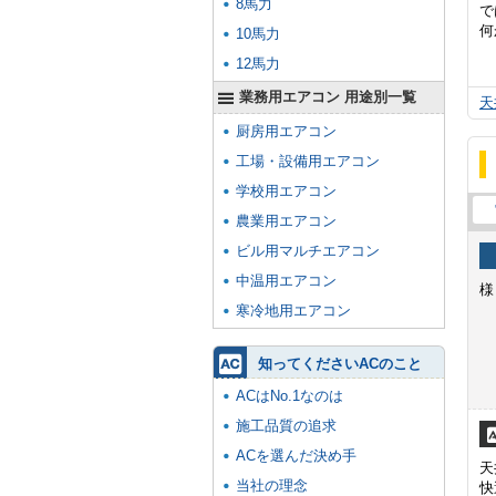
8馬力
で
何
10馬力
12馬力
業務用エアコン 用途別一覧
天
厨房用エアコン
工場・設備用エアコン
学校用エアコン
農業用エアコン
ビル用マルチエアコン
中温用エアコン
様
寒冷地用エアコン
知ってくださいACのこと
ACはNo.1なのは
施工品質の追求
ACを選んだ決め手
天
当社の理念
快