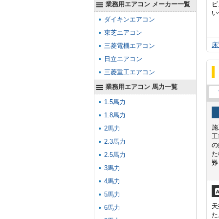
業務用エアコン メーカー一覧
ビ
い
ダイキンエアコン
東芝エアコン
床
三菱電機エアコン
日立エアコン
三菱重工エアコン
業務用エアコン 馬力一覧
1.5馬力
1.8馬力
施
2馬力
工
2.3馬力
の
た
2.5馬力
難
3馬力
4馬力
5馬力
天
6馬力
た