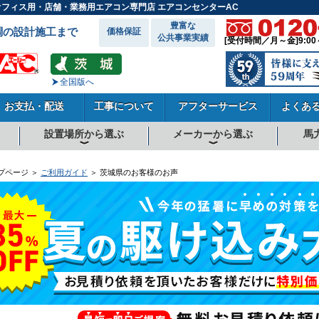
のオフィス用・店舗・業務用エアコン専門店 エアコンセンターAC
豊富な
調の設計施工まで
価格保証
公共事業実績
[受付時間／月～金]9:00
全国版へ
お支払・配送
工事について
アフターサービス
よくあ
設置場所から選ぶ
メーカーから選ぶ
馬
向
向
向
事務所系
飲食店
商店・店舗
工場
倉庫・作業場
理・美容室
病院・医院
学校関係
宿泊施設
その他
ダイキンエアコン
東芝エアコン
三菱電機エアコン
日立エアコン
三菱重工エアコン
1.5馬力
1.8馬力
2馬力
2.3馬力
2.5馬力
3馬力
4馬力
5馬力
6馬力
8馬力
10馬力
12馬力
プページ ＞
ご利用ガイド
＞ 茨城県のお客様のお声