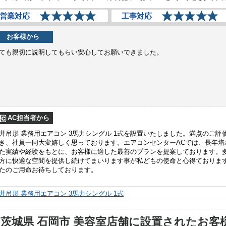
営業対応
工事対応
お客様から
ても親切に説明してもらい安心してお願いできました。
AC担当者から
井吊形 業務用エアコン 3馬力シングル 1式を設置いたしました。満点のご評
き、社員一同大変嬉しく思っております。エアコンセンターACでは、長年培
た実績や経験をもとに、お客様に適した最善のプランを提案しております。
方に快適な空間を提供し続けてまいります事が私どもの使命と心得ておりま
たのご用命お待ちしております。
井吊形 業務用エアコン 3馬力シングル 1式
茨城県 石岡市 美容室店舗に設置されたお客