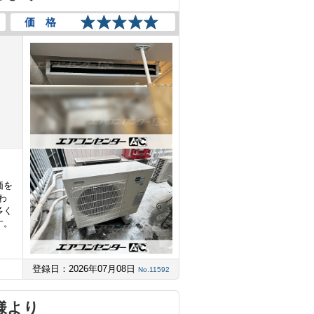
価 格
価を
わ
多く
す。
登録日：2026年07月08日
No.11592
様より