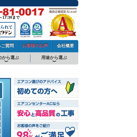
～17:30まで
るご質問
お客様のお声
会社概要
力から選ぶ
用途から選ぶ
厨房用エアコン
工場・設備用エアコン
学校用エアコン
農業用エアコン
ビル用マルチエアコン
中温用エアコン
寒冷地用エアコン