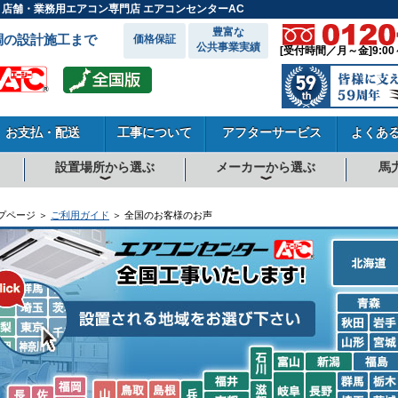
用・店舗・業務用エアコン専門店 エアコンセンターAC
豊富な
調の設計施工まで
価格保証
公共事業実績
[受付時間／月～金]9:00
お支払・配送
工事について
アフターサービス
よくあ
設置場所から選ぶ
メーカーから選ぶ
馬
向
向
向
事務所系
飲食店
商店・店舗
工場
倉庫・作業場
理・美容室
病院・医院
学校関係
宿泊施設
その他
ダイキンエアコン
東芝エアコン
三菱電機エアコン
日立エアコン
三菱重工エアコン
1.5馬力
1.8馬力
2馬力
2.3馬力
2.5馬力
3馬力
4馬力
5馬力
6馬力
8馬力
10馬力
12馬力
プページ ＞
ご利用ガイド
＞ 全国のお客様のお声
北海道
青森
秋田
岩手
山形
宮城