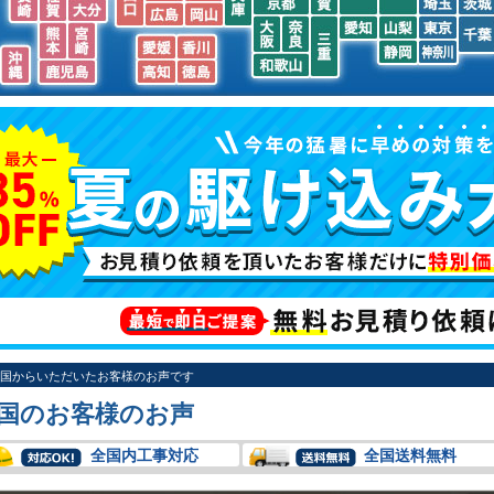
石川
富山
新潟
福島
福井
岐阜
長野
群馬
栃木
福岡
滋賀
山口
鳥取
島根
兵庫
長崎
佐賀
埼玉
茨城
京都
大分
広島
岡山
三重
大阪
奈良
愛知
山梨
東京
千葉
熊本
宮崎
愛媛
香川
静岡
神奈川
沖縄
和歌山
鹿児島
高知
徳島
国からいただいたお客様のお声です
国のお客様のお声
全国内工事対応
全国送料無料