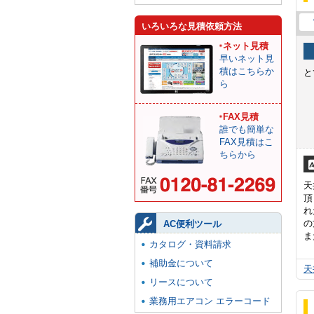
いろいろな見積依頼方法
ネット見積
早いネット見
積はこちらか
と
ら
FAX見積
誰でも簡単な
FAX見積はこ
ちらから
天
頂
れ
の
AC便利ツール
ま
カタログ・資料請求
補助金について
天
リースについて
業務用エアコン エラーコード