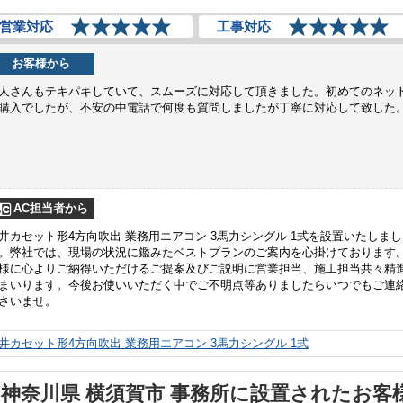
営業対応
工事対応
お客様から
人さんもテキパキしていて、スムーズに対応して頂きました。初めてのネッ
購入でしたが、不安の中電話で何度も質問しましたが丁寧に対応して致した
AC担当者から
井カセット形4方向吹出 業務用エアコン 3馬力シングル 1式を設置いたしまし
。弊社では、現場の状況に鑑みたベストプランのご案内を心掛けております
様に心よりご納得いただけるご提案及びご説明に営業担当、施工担当共々精
まいります。今後お使いいただく中でご不明点等ありましたらいつでもご連
さいませ。
井カセット形4方向吹出 業務用エアコン 3馬力シングル 1式
神奈川県 横須賀市 事務所に設置されたお客