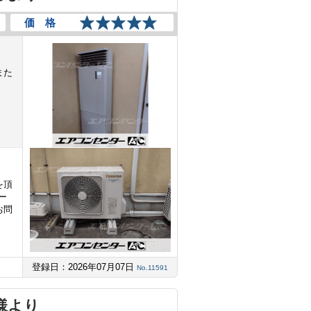
価 格
また
を頂
ー
お問
登録日：2026年07月07日
No.11591
様より