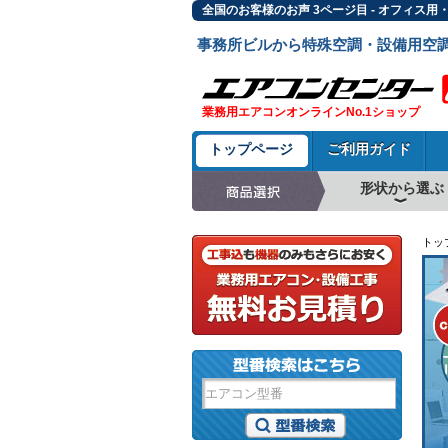
全国のお客様のお声 3ページ目 - オフィス
事務所ビルから特殊空調・設備用空
業務用エアコンオンラインNo.1ショップ
トップページ
ご利用ガイド
形状から選ぶ
天井カセット形4方
ラウンドフロー
天井吊形
床置形
壁掛形
天井カセット形2方
天井カセット形1方
ビルトイン形
天井埋込ダクト形
天井自在形
トッ