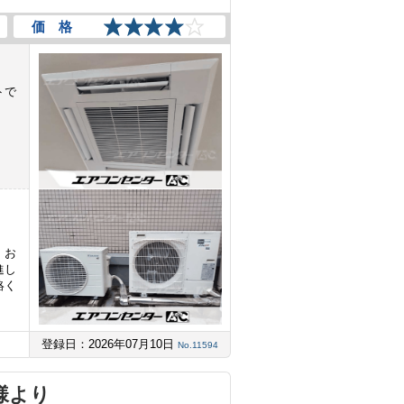
価 格
トで
。
。お
進し
絡く
登録日：2026年07月10日
No.11594
様より