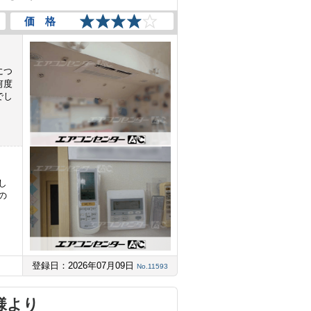
価 格
につ
何度
でし
し
の
登録日：2026年07月09日
No.11593
様より