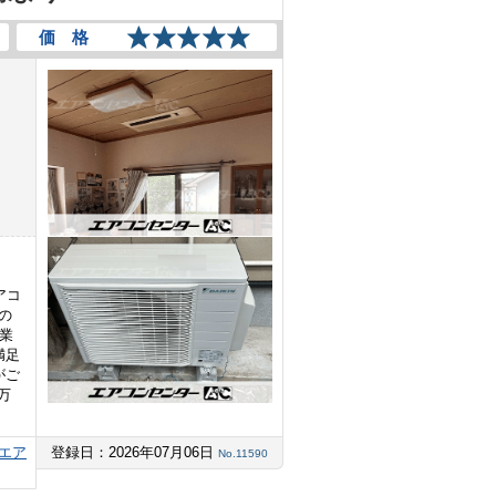
価 格
アコ
の
 業
満足
がご
万
エア
登録日：2026年07月06日
No.11590