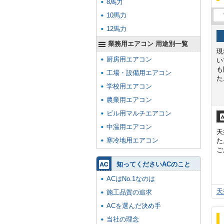
8馬力
10馬力
12馬力
業務用エアコン 用途別一覧
現
厨房用エアコン
い
も
工場・設備用エアコン
た
学校用エアコン
農業用エアコン
ビル用マルチエアコン
中温用エアコン
天
寒冷地用エアコン
た
ご
知ってくださいACのこと
ACはNo.1なのは
天
施工品質の追求
ACを選んだ決め手
当社の理念