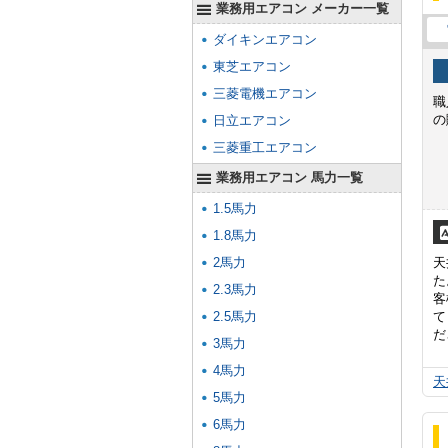
業務用エアコン メーカー一覧
ダイキンエアコン
東芝エアコン
三菱電機エアコン
職
の
日立エアコン
三菱重工エアコン
業務用エアコン 馬力一覧
1.5馬力
1.8馬力
2馬力
天
た
2.3馬力
客
2.5馬力
て
だ
3馬力
4馬力
天
5馬力
6馬力