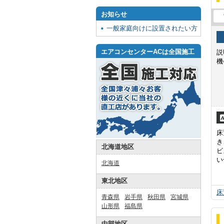
お知らせ
一般家庭向けに設置されたい方
エアコンセンターACは全国施工
説
機
床
き
北海道地区
ビ
い
北海道
東北地区
床
青森県
岩手県
秋田県
宮城県
山形県
福島県
中部地区