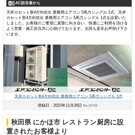
AC担当者から
天井カセット形4方向吹出 業務用エアコン 5馬力シングル 1式、天井
カセット形4方向吹出 業務用エアコン 5馬力シングル 1式を設置いた
しました。お客様のご要望に真摯に向き合い、快適にご利用を頂ける
よう営業・施工担当共に心掛けております。次回も是非お声掛け下さ
いませ。
天井カセット形4方向吹出 業務用エアコン 5馬力シングル 1式
登録日：2023年11月28日
No.10743
秋田県 にかほ市 レストラン厨房に設
置されたお客様より