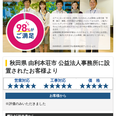
エアコンセンターACをご利用いただきましたお客様にお取引後「営
業・施工・価格」の3方面から評価をいただいております。ご協力い
ただいたアンケート評価・ご意見を元に社内で解析を行い、今後の
サービス向上のためエアコンセンターACの運営に反映させていただ
きます。
お客様満足度100%の評価をいただけるよう、サービス向上を目指し
ます。ご協力いただきましたお客様、誠にありがとうございまし
た。
2025年8月～2026年7月お客様満足度アンケートより
秋田県 由利本荘市 公益法人事務所に設
置されたお客様より
営業対応
工事対応
価 格
お客様から
※評価のみいただきました