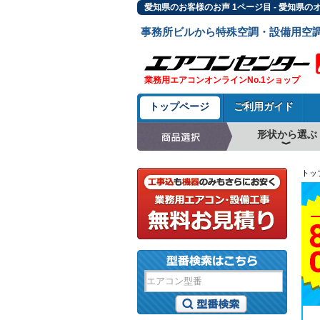
愛知県のお客様のお声 1ページ目 - 愛知県
事務所ビルから特殊空調・設備用空
業務用エアコンオンラインNo.1ショップ
トップページ
ご利用ガイド
形状から選ぶ
天井カセット形4方
ラウンドフロー
天井吊形
床置形
壁掛形
天井カセット形2方
天井カセット形1方
ビルトイン形
天井埋込ダクト形
天井自在形
トッ