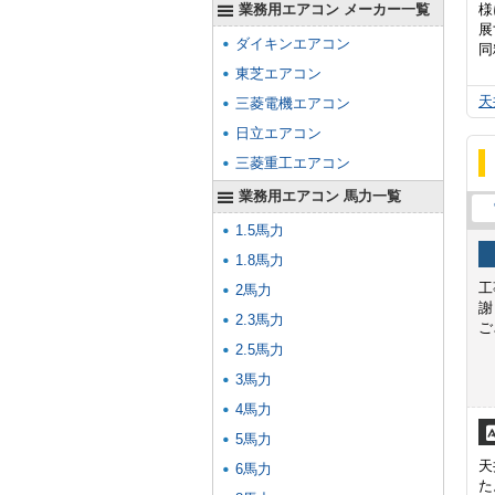
業務用エアコン メーカー一覧
様
展
ダイキンエアコン
同
東芝エアコン
天
三菱電機エアコン
日立エアコン
三菱重工エアコン
業務用エアコン 馬力一覧
1.5馬力
1.8馬力
工
2馬力
謝
2.3馬力
ご
2.5馬力
3馬力
4馬力
5馬力
天
6馬力
た