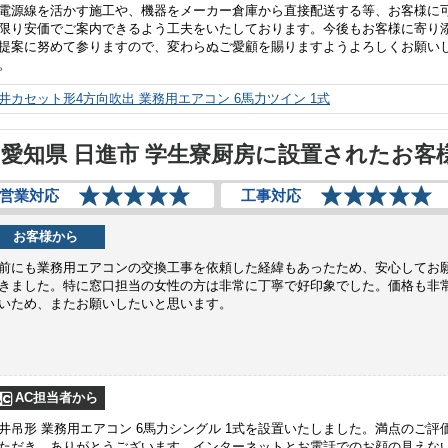
電源線を活かす施工や、機器をメーカー倉庫から直接配送する等、お客様に
限り安価でご案内できるよう工夫をいたしております。今後もお客様に寄り
提案に努めて参りますので、変わらぬご愛顧を賜りますようよろしくお願い
。
井カセット形4方向吹出 業務用エアコン 6馬力ツイン 1式
愛知県 日進市 学生寮厨房に設置されたお客
営業対応
工事対応
お客様から
前にも業務用エアコンの交換工事を依頼した経緯もあったため、安心してお
きました。特に窓口担当の女性の方は非常に丁寧で好印象でした。価格も非
いため、またお願いしたいと思います。
AC担当者から
井吊形 業務用エアコン 6馬力シングル 1式を設置いたしました。満点のご評
ただき、ありがとうございます。インターネットとお電話でのお顔の見えな