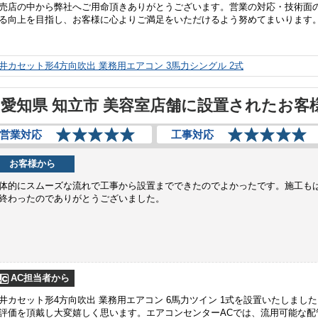
売店の中から弊社へご用命頂きありがとうございます。営業の対応・技術面
る向上を目指し、お客様に心よりご満足をいただけるよう努めてまいります
井カセット形4方向吹出 業務用エアコン 3馬力シングル 2式
愛知県 知立市 美容室店舗に設置されたお客
営業対応
工事対応
お客様から
体的にスムーズな流れで工事から設置までできたのでよかったです。施工も
終わったのでありがとうございました。
AC担当者から
井カセット形4方向吹出 業務用エアコン 6馬力ツイン 1式を設置いたしまし
評価を頂戴し大変嬉しく思います。エアコンセンターACでは、流用可能な配