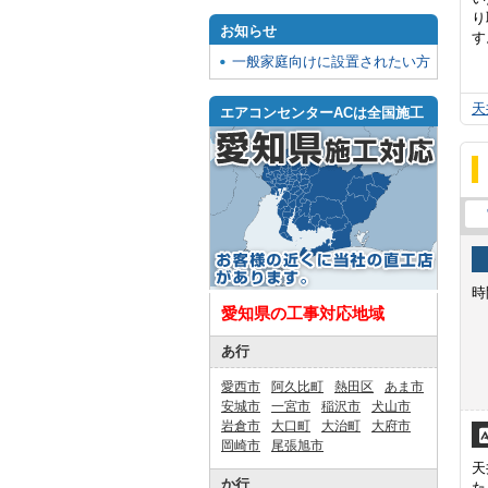
り
お知らせ
す
一般家庭向けに設置されたい方
天
エアコンセンターACは全国施工
時
愛知県の工事対応地域
あ行
愛西市
阿久比町
熱田区
あま市
安城市
一宮市
稲沢市
犬山市
岩倉市
大口町
大治町
大府市
岡崎市
尾張旭市
天
か行
た