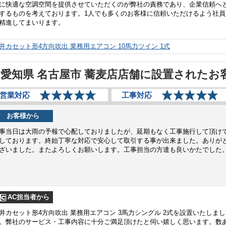
に快適な空調空間を提供させていただくのが弊社の責務であり、企業信頼へ
するものを考えております。1人でも多くのお客様に信頼いただけるよう社員
精進してまいります。
井カセット形4方向吹出 業務用エアコン 10馬力ツイン 1式
愛知県 名古屋市 蕎麦店店舗に設置されたお
営業対応
工事対応
お客様から
事当日は大雨の予報で心配しておりましたが、延期もなく工事施行して頂け
しております。終始丁寧な対応で安心して取引する事が出来ました。ありが
ざいました。またよろしくお願いします。工事担当の方達も良いかたでした
AC担当者から
井カセット形4方向吹出 業務用エアコン 3馬力シングル 2式を設置いたしまし
。弊社のサービス・工事内容に十分ご満足頂けたと伺い嬉しく思います。数