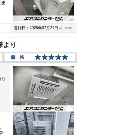
の更
。
登録日：2026年07月21日
No.11601
様より
価 格
はや
た。
管