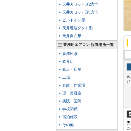
天井カセット形2方向
天井カセット形1方向
ビルトイン形
天井埋込ダクト形
天井自在形
業務用エアコン 設置場所一覧
事務所系
飲食店
商店・店舗
あ
工場
い
倉庫・作業場
理・美容室
病院・医院
学校関係
宿泊施設
天
その他
こ