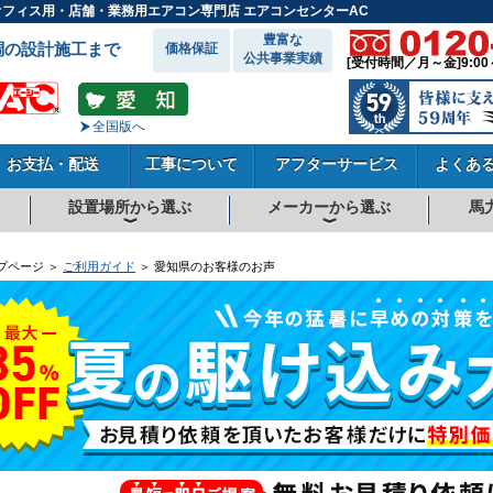
のオフィス用・店舗・業務用エアコン専門店 エアコンセンターAC
豊富な
調の設計施工まで
価格保証
公共事業実績
[受付時間／月～金]9:00
全国版へ
お支払・配送
工事について
アフターサービス
よくあ
設置場所から選ぶ
メーカーから選ぶ
馬
向
向
向
事務所系
飲食店
商店・店舗
工場
倉庫・作業場
理・美容室
病院・医院
学校関係
宿泊施設
その他
ダイキンエアコン
東芝エアコン
三菱電機エアコン
日立エアコン
三菱重工エアコン
1.5馬力
1.8馬力
2馬力
2.3馬力
2.5馬力
3馬力
4馬力
5馬力
6馬力
8馬力
10馬力
12馬力
プページ ＞
ご利用ガイド
＞ 愛知県のお客様のお声