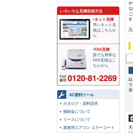
や
な
いろいろな見積依頼方法
ご
す
ネット見積
早いネット見
天
積はこちらか
ら
FAX見積
誰でも簡単な
FAX見積はこ
ちらから
以
で
安
AC便利ツール
カタログ・資料請求
補助金について
リースについて
天
業務用エアコン エラーコード
い