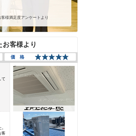
7月お客様満足度アンケートより
たお客様より
価 格
して
た。
お客