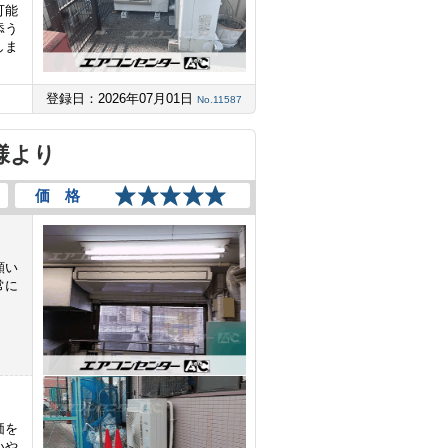
可能
添う
しま
登録日：2026年07月01日
No.11587
様より
価 格
願い
常に
価を
いや