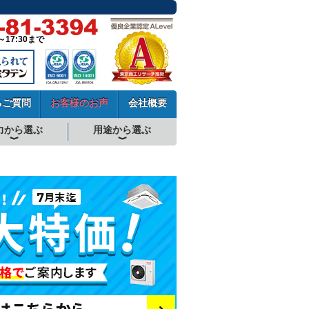
～17:30まで
るご質問
お客様のお声
会社概要
力から選ぶ
用途から選ぶ
厨房用エアコン
工場・設備用エアコン
学校用エアコン
農業用エアコン
ビル用マルチエアコン
中温用エアコン
寒冷地用エアコン