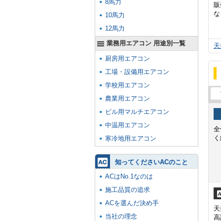
8馬力
販
な
10馬力
12馬力
業務用エアコン 用途別一覧
天
厨房用エアコン
工場・設備用エアコン
学校用エアコン
農業用エアコン
ビル用マルチエアコン
中温用エアコン
全
く
寒冷地用エアコン
知ってくださいACのこと
ACはNo.1なのは
施工品質の追求
ACを選んだ決め手
天
当社の理念
高