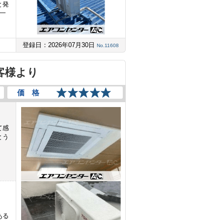
と発
一
登録日：2026年07月30日
No.11608
客様より
価 格
て感
とう
。
ある