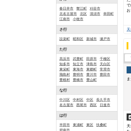
で
春日井市
蟹江町
刈谷市
お
北名古屋市
北区
清須市
幸田町
江南市
小牧市
さ行
天
設楽町
昭和区
新城市
瀬戸市
た行
高浜市
武豊町
田原市
千種区
知多市
知立市
津島市
天白区
東栄町
東海市
東郷町
常滑市
飛島村
豊明市
豊川市
豊田市
ま
豊根村
豊橋市
豊山町
な行
中川区
中村区
中区
長久手市
名古屋市
西尾市
西区
日進市
は行
半田市
東浦町
東区
扶桑町
天
碧南市