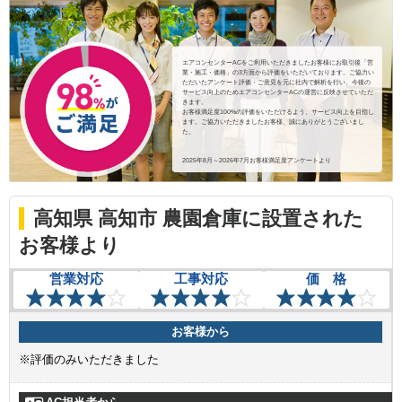
エアコンセンターACをご利用いただきましたお客様にお取引後「営
業・施工・価格」の3方面から評価をいただいております。ご協力い
ただいたアンケート評価・ご意見を元に社内で解析を行い、今後の
サービス向上のためエアコンセンターACの運営に反映させていただ
きます。
お客様満足度100%の評価をいただけるよう、サービス向上を目指し
ます。ご協力いただきましたお客様、誠にありがとうございまし
た。
2025年8月～2026年7月お客様満足度アンケートより
高知県 高知市 農園倉庫に設置された
お客様より
営業対応
工事対応
価 格
お客様から
※評価のみいただきました