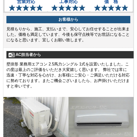
営業対応
工事対応
価 格
お客様から
見積もりから、施工、支払いまで、安心してお任せすることが出来ま
した。価格も満足しています、今後も保守点検等でお世話になること
になると思います、宜しくお願い致します。
AC担当者から
壁掛形 業務用エアコン 2.5馬力シングル 1式を設置いたしました。こ
の度は最上のご評価をいただき大変嬉しく思います。 弊社では常に
迅速・丁寧な対応を心がけ、お客様にご安心・ご満足いただける対応
に努めております。またご機会ございましたら、お声掛けいただけま
すと幸いです。