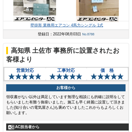
壁掛形 業務用エアコン 4馬力シングル 1式
登録日：2022年08月03日
No.8788
高知県 土佐市 事務所に設置されたお
客様より
営業対応
工事対応
価 格
お客様から
領収書がない以外は満足しています無理な相談にも的確に説明をして
もらいました有難う御座いました。施工も早く綺麗に設置して頂きま
した(知り合いの電気屋さん)も褒めていましたこれからもよろしくお
願いします。
AC担当者から