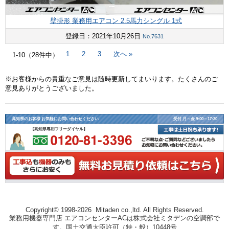
壁掛形 業務用エアコン 2.5馬力シングル 1式
登録日：2021年10月26日
No.7631
次へ »
1
2
3
1-10（28件中）
※お客様からの貴重なご意見は随時更新してまいります。たくさんのご
意見ありがとうございました。
高知県のお客様 お気軽にお問い合わせください
受付 月～金 9:00～17:30
【高知県専用フリーダイヤル】
Copyright© 1998-2026 Mitaden co.,ltd. All Rights Reserved.
業務用機器専門店 エアコンセンターACは株式会社ミタデンの空調部で
す。国土交通大臣許可（特・般）10448号