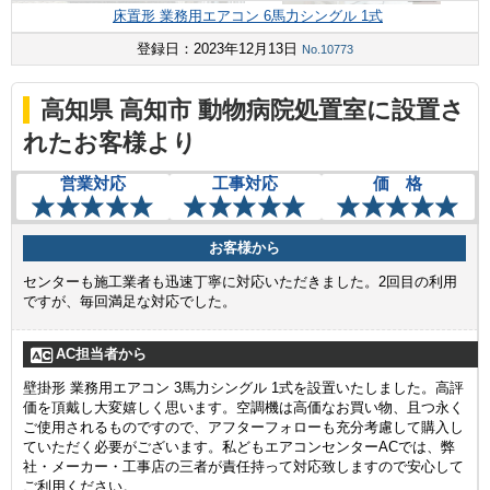
床置形 業務用エアコン 6馬力シングル 1式
登録日：2023年12月13日
No.10773
高知県 高知市 動物病院処置室に設置さ
れたお客様より
営業対応
工事対応
価 格
お客様から
センターも施工業者も迅速丁寧に対応いただきました。2回目の利用
ですが、毎回満足な対応でした。
AC担当者から
壁掛形 業務用エアコン 3馬力シングル 1式を設置いたしました。高評
価を頂戴し大変嬉しく思います。空調機は高価なお買い物、且つ永く
ご使用されるものですので、アフターフォローも充分考慮して購入し
ていただく必要がございます。私どもエアコンセンターACでは、弊
社・メーカー・工事店の三者が責任持って対応致しますので安心して
ご利用ください。