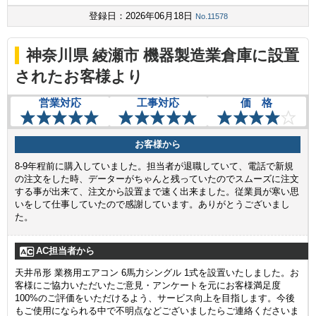
登録日：2026年06月18日
No.11578
神奈川県 綾瀬市 機器製造業倉庫に設置
されたお客様より
営業対応
工事対応
価 格
お客様から
8-9年程前に購入していました。担当者が退職していて、電話で新規
の注文をした時、データーがちゃんと残っていたのでスムーズに注文
する事が出来て、注文から設置まで速く出来ました。従業員が寒い思
いをして仕事していたので感謝しています。ありがとうございまし
た。
AC担当者から
天井吊形 業務用エアコン 6馬力シングル 1式を設置いたしました。お
客様にご協力いただいたご意見・アンケートを元にお客様満足度
100%のご評価をいただけるよう、サービス向上を目指します。今後
もご使用になられる中で不明点などございましたらご連絡くださいま