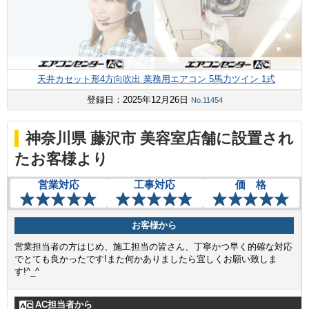
天井カセット形4方向吹出 業務用エアコン 5馬力ツイン 1式
登録日：2025年12月26日
No.11454
神奈川県 藤沢市 美容室店舗に設置され
たお客様より
営業対応
工事対応
価 格
お客様から
営業担当者の方はじめ、施工担当の皆さん、丁寧かつ早く的確な対応
でとても良かったです!また何かありましたら宜しくお願い致しま
す!^_^
AC担当者から