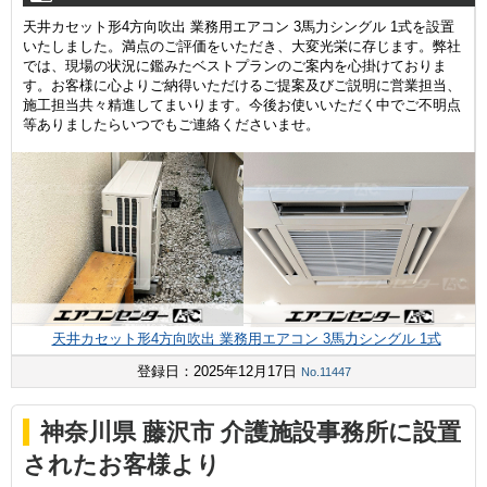
天井カセット形4方向吹出 業務用エアコン 3馬力シングル 1式を設置
いたしました。満点のご評価をいただき、大変光栄に存じます。弊社
では、現場の状況に鑑みたベストプランのご案内を心掛けておりま
す。お客様に心よりご納得いただけるご提案及びご説明に営業担当、
施工担当共々精進してまいります。今後お使いいただく中でご不明点
等ありましたらいつでもご連絡くださいませ。
天井カセット形4方向吹出 業務用エアコン 3馬力シングル 1式
登録日：2025年12月17日
No.11447
神奈川県 藤沢市 介護施設事務所に設置
されたお客様より