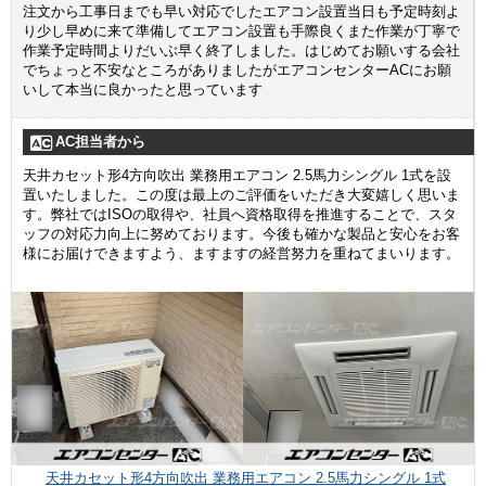
注文から工事日までも早い対応でしたエアコン設置当日も予定時刻よ
り少し早めに来て準備してエアコン設置も手際良くまた作業が丁寧で
作業予定時間よりだいぶ早く終了しました。はじめてお願いする会社
でちょっと不安なところがありましたがエアコンセンターACにお願
いして本当に良かったと思っています
AC担当者から
天井カセット形4方向吹出 業務用エアコン 2.5馬力シングル 1式を設
置いたしました。この度は最上のご評価をいただき大変嬉しく思いま
す。弊社ではISOの取得や、社員へ資格取得を推進することで、スタ
ッフの対応力向上に努めております。今後も確かな製品と安心をお客
様にお届けできますよう、ますますの経営努力を重ねてまいります。
天井カセット形4方向吹出 業務用エアコン 2.5馬力シングル 1式