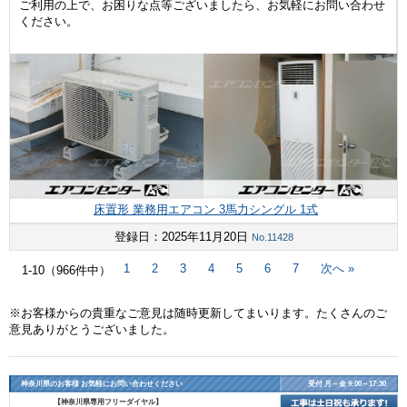
ご利用の上で、お困りな点等ございましたら、お気軽にお問い合わせ
ください。
床置形 業務用エアコン 3馬力シングル 1式
登録日：2025年11月20日
No.11428
次へ »
1
2
3
4
5
6
7
1-10（966件中）
※お客様からの貴重なご意見は随時更新してまいります。たくさんのご
意見ありがとうございました。
神奈川県のお客様 お気軽にお問い合わせください
受付 月～金 9:00～17:30
【神奈川県専用フリーダイヤル】