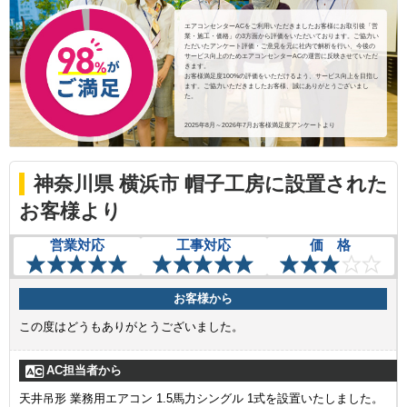
エアコンセンターACをご利用いただきましたお客様にお取引後「営
業・施工・価格」の3方面から評価をいただいております。ご協力い
ただいたアンケート評価・ご意見を元に社内で解析を行い、今後の
サービス向上のためエアコンセンターACの運営に反映させていただ
きます。
お客様満足度100%の評価をいただけるよう、サービス向上を目指し
ます。ご協力いただきましたお客様、誠にありがとうございまし
た。
2025年8月～2026年7月お客様満足度アンケートより
神奈川県 横浜市 帽子工房に設置された
お客様より
営業対応
工事対応
価 格
お客様から
この度はどうもありがとうございました。
AC担当者から
天井吊形 業務用エアコン 1.5馬力シングル 1式を設置いたしました。