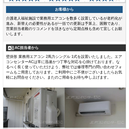
お客様から
介護老人福祉施設で業務用エアコンを数多く設置しているが老朽化が
進み、新替えの必要性があるが一括での更新は予算上、困難であり、
営業担当者殿のリコメンドを頂きながら定期点検も含めて宜しくお願
いします。
AC担当者から
壁掛形 業務用エアコン 2馬力シングル 1式を設置いたしました。エア
コンセンターACは常に迅速かつ丁寧な対応を心掛けております。な
るべく長く使っていただけよう、弊社では修理専門の問い合わせフォ
ームもご用意しております。ご利用中にご不便がございましたらお気
軽にお問合せください。またのご用命をお待ち申し上げます。