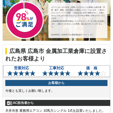
エアコンセンターACをご利用いただきましたお客様にお取引後「営
業・施工・価格」の3方面から評価をいただいております。ご協力い
ただいたアンケート評価・ご意見を元に社内で解析を行い、今後の
サービス向上のためエアコンセンターACの運営に反映させていただ
きます。
お客様満足度100%の評価をいただけるよう、サービス向上を目指し
ます。ご協力いただきましたお客様、誠にありがとうございまし
た。
2025年8月～2026年7月お客様満足度アンケートより
広島県 広島市 金属加工業倉庫に設置さ
れたお客様より
営業対応
工事対応
価 格
お客様から
今後とも宜しくお願い致します。
AC担当者から
天井吊形 業務用エアコン 10馬力シングル 1式を設置いたしました。