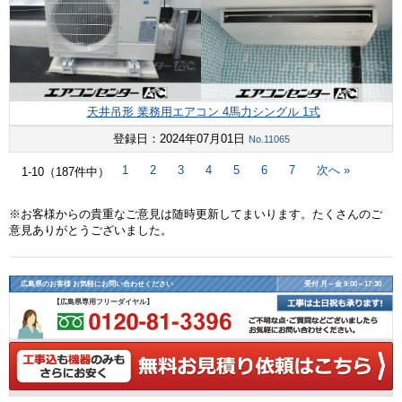
天井吊形 業務用エアコン 4馬力シングル 1式
登録日：2024年07月01日
No.11065
次へ »
1
2
3
4
5
6
7
1-10（187件中）
※お客様からの貴重なご意見は随時更新してまいります。たくさんのご
意見ありがとうございました。
広島県のお客様 お気軽にお問い合わせください
受付 月～金 9:00～17:30
【広島県専用フリーダイヤル】