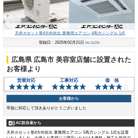
天井カセット形4方向吹出 業務用エアコン 4馬力シングル 1式
登録日：2025年02月21日
No.11234
広島県 広島市 美容室店舗に設置された
お客様より
営業対応
工事対応
価 格
お客様から
早急に対応して頂きありがとうございました
AC担当者から
天井カセット形4方向吹出 業務用エアコン 5馬力シングル 1式を設置
いたしました。今後もお客様にご満足いただける価格・施工を提供で