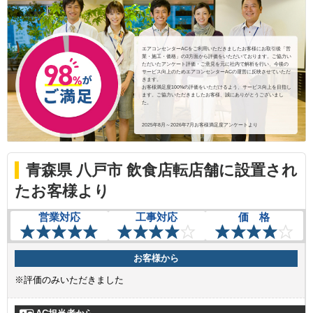
エアコンセンターACをご利用いただきましたお客様にお取引後「営
業・施工・価格」の3方面から評価をいただいております。ご協力い
ただいたアンケート評価・ご意見を元に社内で解析を行い、今後の
サービス向上のためエアコンセンターACの運営に反映させていただ
きます。
お客様満足度100%の評価をいただけるよう、サービス向上を目指し
ます。ご協力いただきましたお客様、誠にありがとうございまし
た。
2025年8月～2026年7月お客様満足度アンケートより
青森県 八戸市 飲食店転店舗に設置され
たお客様より
営業対応
工事対応
価 格
お客様から
※評価のみいただきました