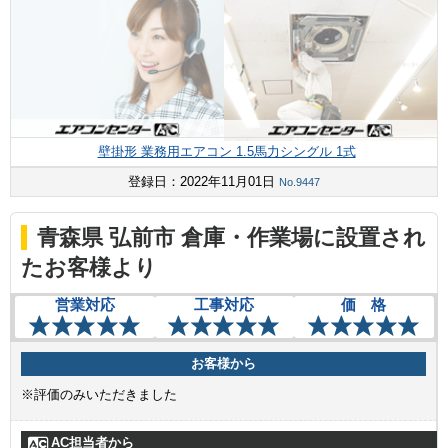
壁掛形 業務用エアコン 1.5馬力シングル 1式
登録日：2022年11月01日
No.9447
青森県 弘前市 倉庫・作業場に設置され
たお客様より
営業対応
工事対応
価 格
お客様から
※評価のみいただきました
AC担当者から