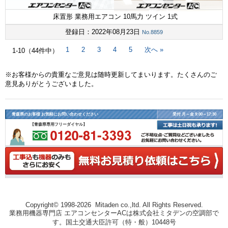
床置形 業務用エアコン 10馬力 ツイン 1式
登録日：2022年08月23日
No.8859
次へ »
1
2
3
4
5
1-10（44件中）
※お客様からの貴重なご意見は随時更新してまいります。たくさんのご
意見ありがとうございました。
青森県のお客様 お気軽にお問い合わせください
受付 月～金 9:00～17:30
【青森県専用フリーダイヤル】
Copyright© 1998-2026 Mitaden co.,ltd. All Rights Reserved.
業務用機器専門店 エアコンセンターACは株式会社ミタデンの空調部で
す。国土交通大臣許可（特・般）10448号