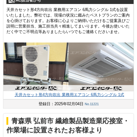
AC担当者から
天井カセット形4方向吹出 業務用エアコン 6馬力シングル 1式を設置
いたしました。弊社では、現場の状況に鑑みたベストプランのご案内
を心掛けております。お客様に心よりご納得いただけるご提案及びご
説明に営業担当、施工担当共々精進してまいります。今後お使いいた
だく中でご不明点等ありましたらいつでもご連絡くださいませ。
天井カセット形4方向吹出 業務用エアコン 6馬力シングル 1式
登録日：2025年02月04日
No.11221
青森県 弘前市 繊維製品製造業応接室・
作業場に設置されたお客様より