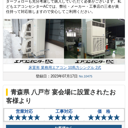
ターフォローも充分考慮して購入していただく必要がございます。私
どもエアコンセンターACでは、弊社・メーカー・工事店の三者が責
任持って対応致しますので安心してご利用ください。
床置形 業務用エアコン 10馬力シングル 2式
登録日：2023年07月17日
No.10475
青森県 八戸市 宴会場に設置されたお
客様より
営業対応
工事対応
価 格