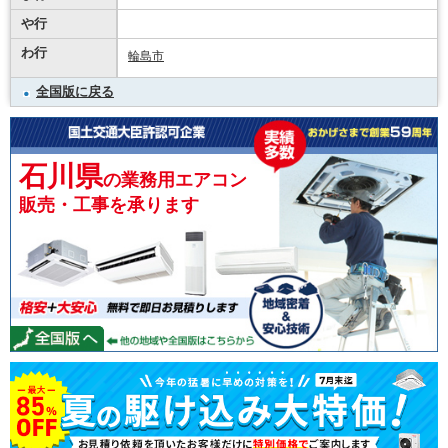
や行
わ行
輪島市
全国版に戻る
石川県
の業務用エアコン
販売・工事を承ります