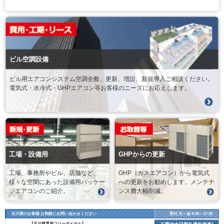
ビル空調設備
ビル用エアコンシステム空調全般、更新、増設、新規導入ご相談ください。
電気式・水冷式・GHPエアコン等お客様のニーズにお応えします。
工場・設備用
GHPからの更新
工場、事務所やビル、店舗など、
GHP（ガスエアコン）から電気式
様々な空間にあった設備用パッケー
への更新をお勧めします。メンテナ
ジエアコンのご紹介。
ンス費大幅削減。
石川県のお客様 お気軽にお問い合わせください
受付 月～金 9:00～17:30
【石川県専用フリーダイヤル】