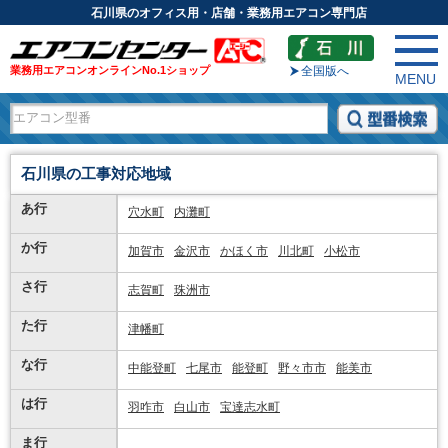
石川県のオフィス用・店舗・業務用エアコン専門店
業務用エアコンオンラインNo.1ショップ
全国版へ
MENU
石川県の工事対応地域
あ行
穴水町
内灘町
か行
加賀市
金沢市
かほく市
川北町
小松市
さ行
志賀町
珠洲市
た行
津幡町
な行
中能登町
七尾市
能登町
野々市市
能美市
は行
羽咋市
白山市
宝達志水町
ま行