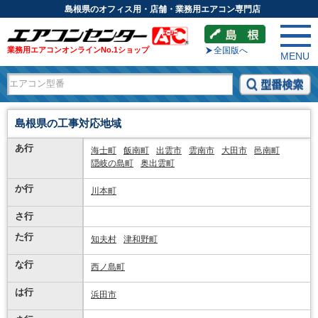
島根県のオフィス用・店舗・業務用エアコン専門店
業務用エアコンオンラインNo.1ショップ
全国版へ
MENU
島根県の工事対応地域
あ行
海士町
飯南町
出雲市
雲南市
大田市
邑南町
隠岐の島町
奥出雲町
か行
川本町
さ行
た行
知夫村
津和野町
な行
西ノ島町
は行
浜田市