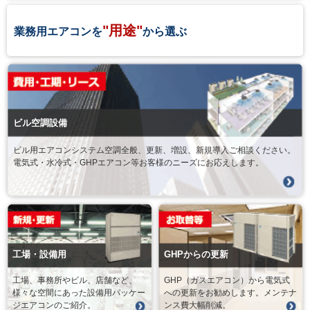
"用途"
業務用エアコンを
から選ぶ
ビル空調設備
ビル用エアコンシステム空調全般、更新、増設、新規導入ご相談ください。
電気式・水冷式・GHPエアコン等お客様のニーズにお応えします。
工場・設備用
GHPからの更新
工場、事務所やビル、店舗など、
GHP（ガスエアコン）から電気式
様々な空間にあった設備用パッケー
への更新をお勧めします。メンテナ
ジエアコンのご紹介。
ンス費大幅削減。