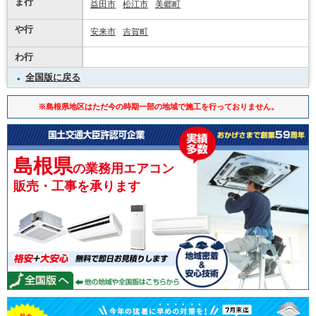
ま行
益田市
松江市
美郷町
や行
安来市
吉賀町
わ行
全国版に戻る
※島根県地区はただ今の時期一部の地域で施工を行っておりません。
島根県
の業務用エアコン
販売・工事を承ります