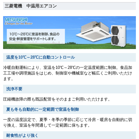
三菱電機 中温用エアコン
温度を10℃～28℃に自動コントロール
冷暖自動運転により、室温を10℃～28℃の一定温度範囲に制御。食品加
工工場や調理施設をはじめ、制御室や機械室など幅広くご利用いただけ
ます。
洗浄不要
圧縮機故障の際も既設配管をそのままご利用いただけます。
夏も冬も自動的に一定範囲で室温を制御
一度の温度設定で、夏季・冬季の季節に応じて冷房・暖房を自動的に切
り換え、室温を年間通して一定範囲に保ちます。
耐食性がより強く