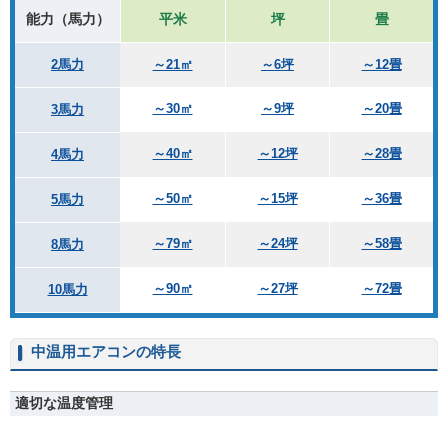
能力（馬力）
平米
坪
畳
2馬力
～21㎡
～6坪
～12畳
～30㎡
～9坪
～20畳
3馬力
～40㎡
～12坪
～28畳
4馬力
～50㎡
～15坪
～36畳
5馬力
～79㎡
～24坪
～58畳
8馬力
～90㎡
～27坪
～72畳
10馬力
中温用エアコンの特長
適切な温度管理