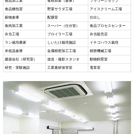
食品加工業
食材卸業（倉庫）
フラワーショップ
食品梱包室
野菜サラダ工場
アイスクリーム工場
穀物倉庫
配膳室
仕出し
食肉加工業
スーパー（仕分室）
食品プロセスセンター
弁当工場
ブロイラー工場
弁当販売店
ラン栽培農家
しいたけ栽培施設
イチゴハウス栽培
米低温倉庫
金属精密加工工場
精密機械工場
建築会社（研究室）
放送・撮影スタジオ
動物飼育室
研究・実験施設
工業素材保管室
電算室