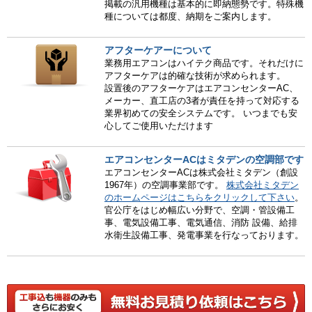
掲載の汎用機種は基本的に即納態勢です。特殊機
種については都度、納期をご案内します。
アフターケアーについて
業務用エアコンはハイテク商品です。それだけに
アフターケアは的確な技術が求められます。
設置後のアフターケアはエアコンセンターAC、
メーカー、直工店の3者が責任を持って対応する
業界初めての安全システムです。 いつまでも安
心してご使用いただけます
エアコンセンターACはミタデンの空調部です
エアコンセンターACは株式会社ミタデン（創設
1967年）の空調事業部です。
株式会社ミタデン
のホームページはこちらをクリックして下さい
。
官公庁をはじめ幅広い分野で、空調・管設備工
事、電気設備工事、電気通信、消防 設備、給排
水衛生設備工事、発電事業を行なっております。