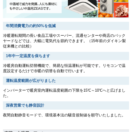
年間消費電力の約50%を低減
冷暖運転期間の長い食品工場やスーパー、流通センターや商店のバック
ヤードなどでは、大幅に電気代を節約できます。（15年前のダイキン製
従来機との比較）
1年中一定温度を保ちます
冷暖房自動運転切替機能で、簡易な恒温運転が可能です。リモコンで温
度設定するだけで冷暖の切替を自動で行います。
運転温度範囲が広がりました
インバーターで暖房室内運転温度範囲の下限を15℃～10℃へと広げまし
た。
深夜営業でも静音設計
夜間自動静音モードで、環境基本法の騒音規制値を順守いたしました。