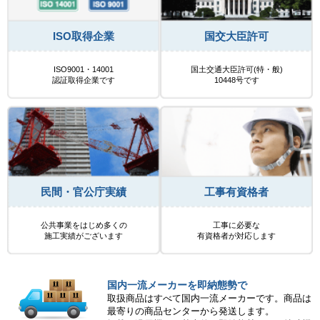
ISO取得企業
国交大臣許可
ISO9001・14001
国土交通大臣許可(特・般)
認証取得企業です
10448号です
民間・官公庁実績
工事有資格者
公共事業をはじめ多くの
工事に必要な
施工実績がございます
有資格者が対応します
国内一流メーカーを即納態勢で
取扱商品はすべて国内一流メーカーです。商品は
最寄りの商品センターから発送します。