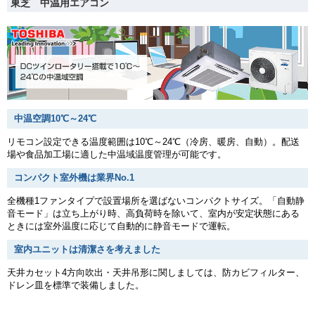
東芝 中温用エアコン
中温空調10℃～24℃
リモコン設定できる温度範囲は10℃～24℃（冷房、暖房、自動）。配送
場や食品加工場に適した中温域温度管理が可能です。
コンパクト室外機は業界No.1
全機種1ファンタイプで設置場所を選ばないコンパクトサイズ。「自動静
音モード」は立ち上がり時、高負荷時を除いて、室内が安定状態にある
ときには室外温度に応じて自動的に静音モードで運転。
室内ユニットは清潔さを考えました
天井カセット4方向吹出・天井吊形に関しましては、防カビフィルター、
ドレン皿を標準で装備しました。