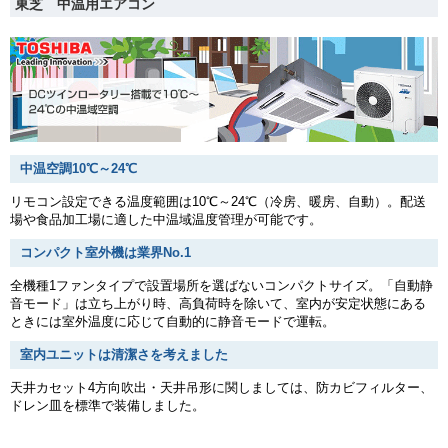
東芝 中温用エアコン
中温空調10℃～24℃
リモコン設定できる温度範囲は10℃～24℃（冷房、暖房、自動）。配送
場や食品加工場に適した中温域温度管理が可能です。
コンパクト室外機は業界No.1
全機種1ファンタイプで設置場所を選ばないコンパクトサイズ。「自動静
音モード」は立ち上がり時、高負荷時を除いて、室内が安定状態にある
ときには室外温度に応じて自動的に静音モードで運転。
室内ユニットは清潔さを考えました
天井カセット4方向吹出・天井吊形に関しましては、防カビフィルター、
ドレン皿を標準で装備しました。