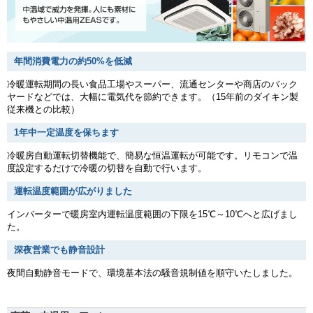
年間消費電力の約50%を低減
冷暖運転期間の長い食品工場やスーパー、流通センターや商店のバック
ヤードなどでは、大幅に電気代を節約できます。（15年前のダイキン製
従来機との比較）
1年中一定温度を保ちます
冷暖房自動運転切替機能で、簡易な恒温運転が可能です。リモコンで温
度設定するだけで冷暖の切替を自動で行います。
運転温度範囲が広がりました
インバーターで暖房室内運転温度範囲の下限を15℃～10℃へと広げまし
た。
深夜営業でも静音設計
夜間自動静音モードで、環境基本法の騒音規制値を順守いたしました。