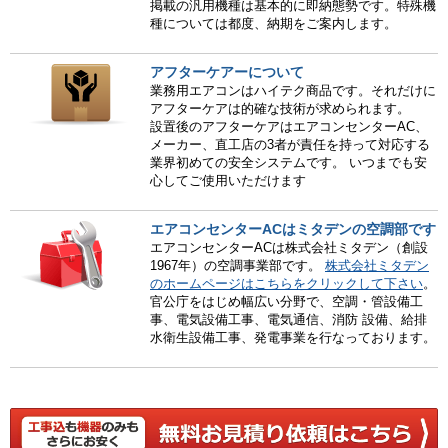
掲載の汎用機種は基本的に即納態勢です。特殊機
種については都度、納期をご案内します。
アフターケアーについて
業務用エアコンはハイテク商品です。それだけに
アフターケアは的確な技術が求められます。
設置後のアフターケアはエアコンセンターAC、
メーカー、直工店の3者が責任を持って対応する
業界初めての安全システムです。 いつまでも安
心してご使用いただけます
エアコンセンターACはミタデンの空調部です
エアコンセンターACは株式会社ミタデン（創設
1967年）の空調事業部です。
株式会社ミタデン
のホームページはこちらをクリックして下さい
。
官公庁をはじめ幅広い分野で、空調・管設備工
事、電気設備工事、電気通信、消防 設備、給排
水衛生設備工事、発電事業を行なっております。