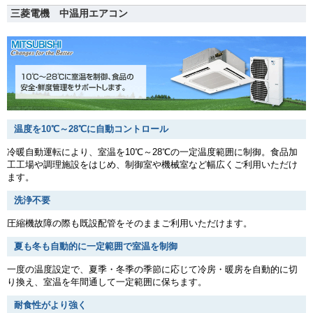
三菱電機 中温用エアコン
温度を10℃～28℃に自動コントロール
冷暖自動運転により、室温を10℃～28℃の一定温度範囲に制御。食品加
工工場や調理施設をはじめ、制御室や機械室など幅広くご利用いただけ
ます。
洗浄不要
圧縮機故障の際も既設配管をそのままご利用いただけます。
夏も冬も自動的に一定範囲で室温を制御
一度の温度設定で、夏季・冬季の季節に応じて冷房・暖房を自動的に切
り換え、室温を年間通して一定範囲に保ちます。
耐食性がより強く