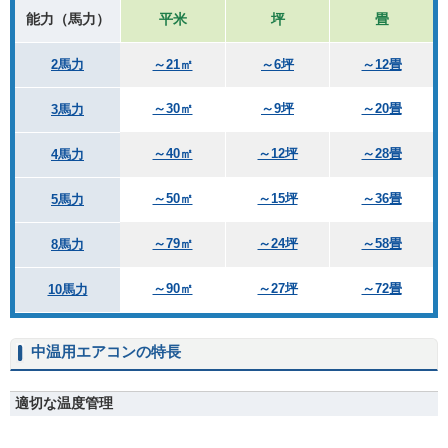
能力（馬力）
平米
坪
畳
2馬力
～21㎡
～6坪
～12畳
～30㎡
～9坪
～20畳
3馬力
～40㎡
～12坪
～28畳
4馬力
～50㎡
～15坪
～36畳
5馬力
～79㎡
～24坪
～58畳
8馬力
～90㎡
～27坪
～72畳
10馬力
中温用エアコンの特長
適切な温度管理