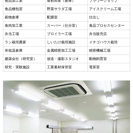
食品加工業
食材卸業（倉庫）
フラワーショップ
食品梱包室
野菜サラダ工場
アイスクリーム工場
穀物倉庫
配膳室
仕出し
食肉加工業
スーパー（仕分室）
食品プロセスセンター
弁当工場
ブロイラー工場
弁当販売店
ラン栽培農家
しいたけ栽培施設
イチゴハウス栽培
米低温倉庫
金属精密加工工場
精密機械工場
建築会社（研究室）
放送・撮影スタジオ
動物飼育室
研究・実験施設
工業素材保管室
電算室