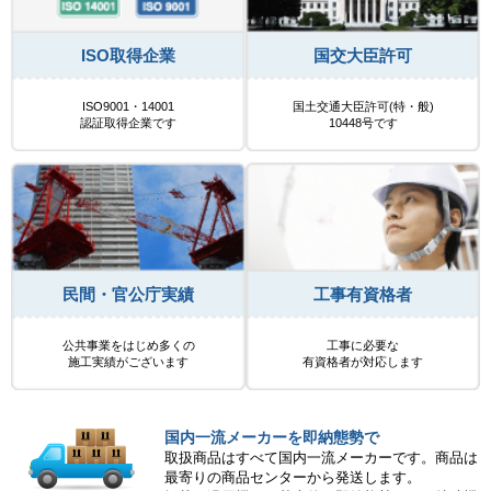
ISO取得企業
国交大臣許可
ISO9001・14001
国土交通大臣許可(特・般)
認証取得企業です
10448号です
民間・官公庁実績
工事有資格者
公共事業をはじめ多くの
工事に必要な
施工実績がございます
有資格者が対応します
国内一流メーカーを即納態勢で
取扱商品はすべて国内一流メーカーです。商品は
最寄りの商品センターから発送します。