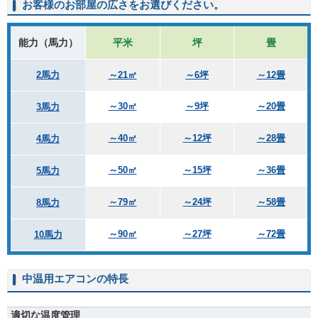
お客様のお部屋の広さをお選びください。
能力（馬力）
平米
坪
畳
2馬力
～21㎡
～6坪
～12畳
～30㎡
～9坪
～20畳
3馬力
～40㎡
～12坪
～28畳
4馬力
～50㎡
～15坪
～36畳
5馬力
～79㎡
～24坪
～58畳
8馬力
～90㎡
～27坪
～72畳
10馬力
中温用エアコンの特長
適切な温度管理