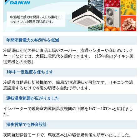
年間消費電力の約50%を低減
冷暖運転期間の長い食品工場やスーパー、流通センターや商店のバック
ヤードなどでは、大幅に電気代を節約できます。（15年前のダイキン製
従来機との比較）
1年中一定温度を保ちます
冷暖房自動運転切替機能で、簡易な恒温運転が可能です。リモコンで温
度設定するだけで冷暖の切替を自動で行います。
運転温度範囲が広がりました
インバーターで暖房室内運転温度範囲の下限を15℃～10℃へと広げまし
た。
深夜営業でも静音設計
夜間自動静音モードで、環境基本法の騒音規制値を順守いたしました。