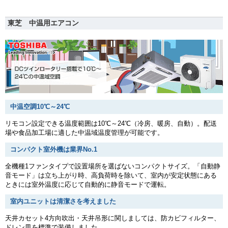
東芝 中温用エアコン
中温空調10℃～24℃
リモコン設定できる温度範囲は10℃～24℃（冷房、暖房、自動）。配送
場や食品加工場に適した中温域温度管理が可能です。
コンパクト室外機は業界No.1
全機種1ファンタイプで設置場所を選ばないコンパクトサイズ。「自動静
音モード」は立ち上がり時、高負荷時を除いて、室内が安定状態にある
ときには室外温度に応じて自動的に静音モードで運転。
室内ユニットは清潔さを考えました
天井カセット4方向吹出・天井吊形に関しましては、防カビフィルター、
ドレン皿を標準で装備しました。