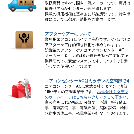
取扱商品はすべて国内一流メーカーです。商品は
最寄りの商品センターから発送します。
掲載の汎用機種は基本的に即納態勢です。特殊機
種については都度、納期をご案内します。
アフターケアーについて
業務用エアコンはハイテク商品です。それだけに
アフターケアは的確な技術が求められます。
設置後のアフターケアはエアコンセンターAC、
メーカー、直工店の3者が責任を持って対応する
業界初めての安全システムです。 いつまでも安
心してご使用いただけます
エアコンセンターACはミタデンの空調部です
エアコンセンターACは株式会社ミタデン（創設
1967年）の空調事業部です。
株式会社ミタデン
のホームページはこちらをクリックして下さい
。
官公庁をはじめ幅広い分野で、空調・管設備工
事、電気設備工事、電気通信、消防 設備、給排
水衛生設備工事、発電事業を行なっております。