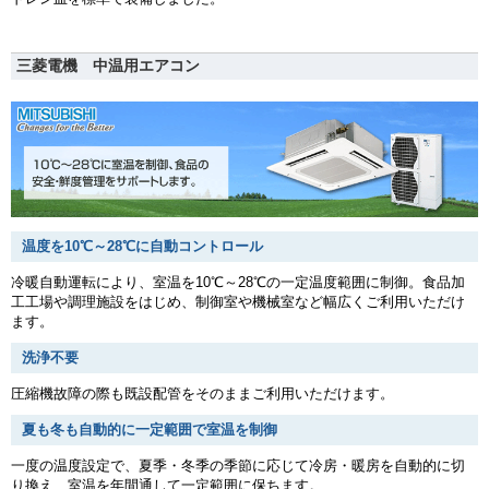
三菱電機 中温用エアコン
温度を10℃～28℃に自動コントロール
冷暖自動運転により、室温を10℃～28℃の一定温度範囲に制御。食品加
工工場や調理施設をはじめ、制御室や機械室など幅広くご利用いただけ
ます。
洗浄不要
圧縮機故障の際も既設配管をそのままご利用いただけます。
夏も冬も自動的に一定範囲で室温を制御
一度の温度設定で、夏季・冬季の季節に応じて冷房・暖房を自動的に切
り換え、室温を年間通して一定範囲に保ちます。