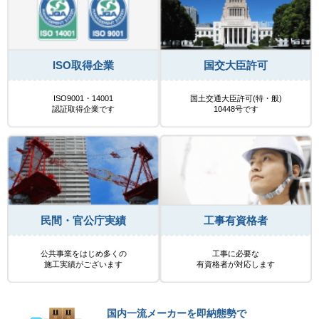
ISO取得企業
国交大臣許可
ISO9001・14001
国土交通大臣許可(特・般)
認証取得企業です
10448号です
民間・官公庁実績
工事有資格者
公共事業をはじめ多くの
工事に必要な
施工実績がございます
有資格者が対応します
国内一流メーカーを即納態勢で