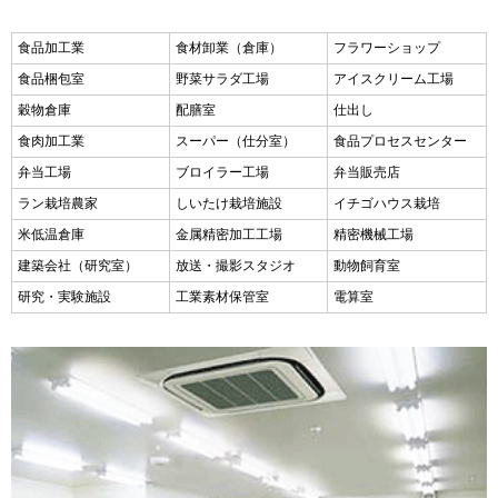
食品加工業
食材卸業（倉庫）
フラワーショップ
食品梱包室
野菜サラダ工場
アイスクリーム工場
穀物倉庫
配膳室
仕出し
食肉加工業
スーパー（仕分室）
食品プロセスセンター
弁当工場
ブロイラー工場
弁当販売店
ラン栽培農家
しいたけ栽培施設
イチゴハウス栽培
米低温倉庫
金属精密加工工場
精密機械工場
建築会社（研究室）
放送・撮影スタジオ
動物飼育室
研究・実験施設
工業素材保管室
電算室