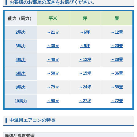
お客様のお部屋の広さをお選びください。
能力（馬力）
平米
坪
畳
2馬力
～21㎡
～6坪
～12畳
～30㎡
～9坪
～20畳
3馬力
～40㎡
～12坪
～28畳
4馬力
～50㎡
～15坪
～36畳
5馬力
～79㎡
～24坪
～58畳
8馬力
～90㎡
～27坪
～72畳
10馬力
中温用エアコンの特長
適切な温度管理