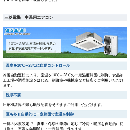
三菱電機 中温用エアコン
温度を10℃～28℃に自動コントロール
冷暖自動運転により、室温を10℃～28℃の一定温度範囲に制御。食品加
工工場や調理施設をはじめ、制御室や機械室など幅広くご利用いただけ
ます。
洗浄不要
圧縮機故障の際も既設配管をそのままご利用いただけます。
夏も冬も自動的に一定範囲で室温を制御
一度の温度設定で、夏季・冬季の季節に応じて冷房・暖房を自動的に切
り換え、室温を年間通して一定範囲に保ちます。