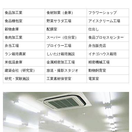
食品加工業
食材卸業（倉庫）
フラワーショップ
食品梱包室
野菜サラダ工場
アイスクリーム工場
穀物倉庫
配膳室
仕出し
食肉加工業
スーパー（仕分室）
食品プロセスセンター
弁当工場
ブロイラー工場
弁当販売店
ラン栽培農家
しいたけ栽培施設
イチゴハウス栽培
米低温倉庫
金属精密加工工場
精密機械工場
建築会社（研究室）
放送・撮影スタジオ
動物飼育室
研究・実験施設
工業素材保管室
電算室