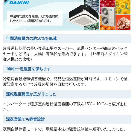
年間消費電力の約50%を低減
冷暖運転期間の長い食品工場やスーパー、流通センターや商店のバック
ヤードなどでは、大幅に電気代を節約できます。（15年前のダイキン製
従来機との比較）
1年中一定温度を保ちます
冷暖房自動運転切替機能で、簡易な恒温運転が可能です。リモコンで温
度設定するだけで冷暖の切替を自動で行います。
運転温度範囲が広がりました
インバーターで暖房室内運転温度範囲の下限を15℃～10℃へと広げまし
た。
深夜営業でも静音設計
夜間自動静音モードで、環境基本法の騒音規制値を順守いたしました。