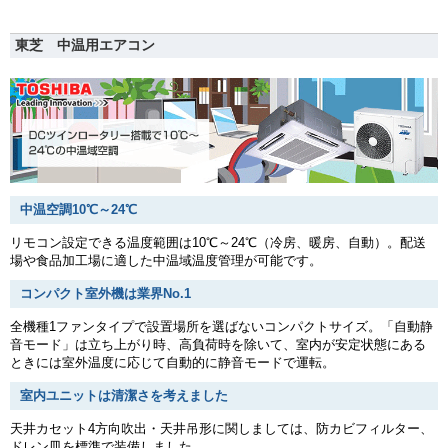
東芝 中温用エアコン
中温空調10℃～24℃
リモコン設定できる温度範囲は10℃～24℃（冷房、暖房、自動）。配送
場や食品加工場に適した中温域温度管理が可能です。
コンパクト室外機は業界No.1
全機種1ファンタイプで設置場所を選ばないコンパクトサイズ。「自動静
音モード」は立ち上がり時、高負荷時を除いて、室内が安定状態にある
ときには室外温度に応じて自動的に静音モードで運転。
室内ユニットは清潔さを考えました
天井カセット4方向吹出・天井吊形に関しましては、防カビフィルター、
ドレン皿を標準で装備しました。