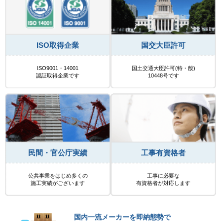
ISO取得企業
国交大臣許可
ISO9001・14001
国土交通大臣許可(特・般)
認証取得企業です
10448号です
民間・官公庁実績
工事有資格者
公共事業をはじめ多くの
工事に必要な
施工実績がございます
有資格者が対応します
国内一流メーカーを即納態勢で