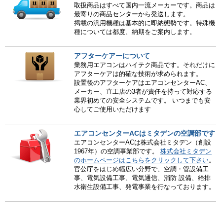
取扱商品はすべて国内一流メーカーです。商品は
最寄りの商品センターから発送します。
掲載の汎用機種は基本的に即納態勢です。特殊機
種については都度、納期をご案内します。
アフターケアーについて
業務用エアコンはハイテク商品です。それだけに
アフターケアは的確な技術が求められます。
設置後のアフターケアはエアコンセンターAC、
メーカー、直工店の3者が責任を持って対応する
業界初めての安全システムです。 いつまでも安
心してご使用いただけます
エアコンセンターACはミタデンの空調部です
エアコンセンターACは株式会社ミタデン（創設
1967年）の空調事業部です。
株式会社ミタデン
のホームページはこちらをクリックして下さい
。
官公庁をはじめ幅広い分野で、空調・管設備工
事、電気設備工事、電気通信、消防 設備、給排
水衛生設備工事、発電事業を行なっております。