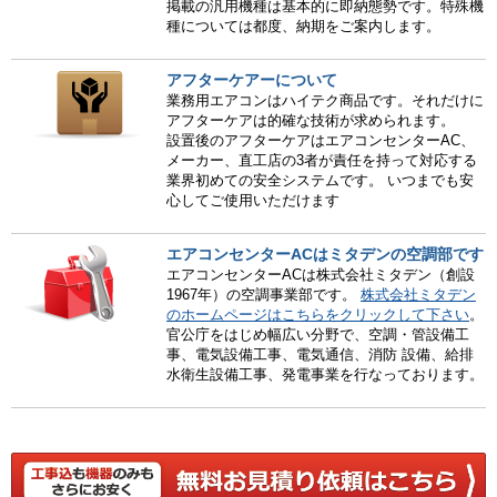
掲載の汎用機種は基本的に即納態勢です。特殊機
種については都度、納期をご案内します。
アフターケアーについて
業務用エアコンはハイテク商品です。それだけに
アフターケアは的確な技術が求められます。
設置後のアフターケアはエアコンセンターAC、
メーカー、直工店の3者が責任を持って対応する
業界初めての安全システムです。 いつまでも安
心してご使用いただけます
エアコンセンターACはミタデンの空調部です
エアコンセンターACは株式会社ミタデン（創設
1967年）の空調事業部です。
株式会社ミタデン
のホームページはこちらをクリックして下さい
。
官公庁をはじめ幅広い分野で、空調・管設備工
事、電気設備工事、電気通信、消防 設備、給排
水衛生設備工事、発電事業を行なっております。