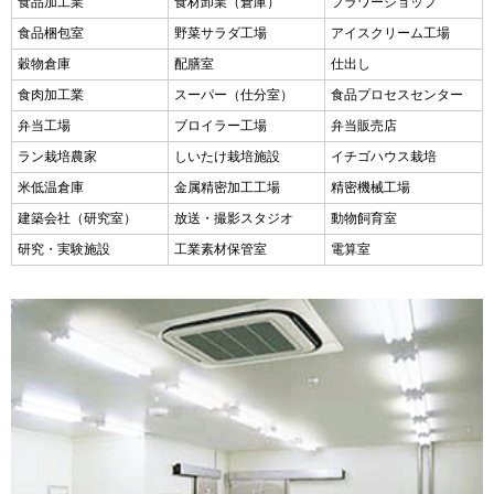
食品加工業
食材卸業（倉庫）
フラワーショップ
食品梱包室
野菜サラダ工場
アイスクリーム工場
穀物倉庫
配膳室
仕出し
食肉加工業
スーパー（仕分室）
食品プロセスセンター
弁当工場
ブロイラー工場
弁当販売店
ラン栽培農家
しいたけ栽培施設
イチゴハウス栽培
米低温倉庫
金属精密加工工場
精密機械工場
建築会社（研究室）
放送・撮影スタジオ
動物飼育室
研究・実験施設
工業素材保管室
電算室