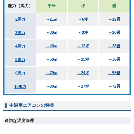
能力（馬力）
平米
坪
畳
2馬力
～21㎡
～6坪
～12畳
～30㎡
～9坪
～20畳
3馬力
～40㎡
～12坪
～28畳
4馬力
～50㎡
～15坪
～36畳
5馬力
～79㎡
～24坪
～58畳
8馬力
～90㎡
～27坪
～72畳
10馬力
中温用エアコンの特長
適切な温度管理