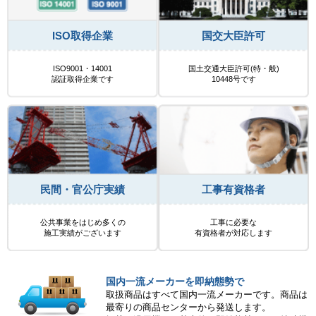
ISO取得企業
国交大臣許可
ISO9001・14001
国土交通大臣許可(特・般)
認証取得企業です
10448号です
民間・官公庁実績
工事有資格者
公共事業をはじめ多くの
工事に必要な
施工実績がございます
有資格者が対応します
国内一流メーカーを即納態勢で
取扱商品はすべて国内一流メーカーです。商品は
最寄りの商品センターから発送します。