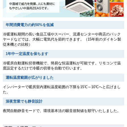
年間消費電力の約50%を低減
冷暖運転期間の長い食品工場やスーパー、流通センターや商店のバック
ヤードなどでは、大幅に電気代を節約できます。（15年前のダイキン製
従来機との比較）
1年中一定温度を保ちます
冷暖房自動運転切替機能で、簡易な恒温運転が可能です。リモコンで温
度設定するだけで冷暖の切替を自動で行います。
運転温度範囲が広がりました
インバーターで暖房室内運転温度範囲の下限を15℃～10℃へと広げまし
た。
深夜営業でも静音設計
夜間自動静音モードで、環境基本法の騒音規制値を順守いたしました。