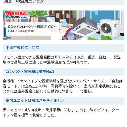
東芝 中温用エアコン
中温空調10℃～24℃
リモコン設定できる温度範囲は10℃～24℃（冷房、暖房、自動）。配送
場や食品加工場に適した中温域温度管理が可能です。
コンパクト室外機は業界No.1
全機種1ファンタイプで設置場所を選ばないコンパクトサイズ。「自動静
音モード」は立ち上がり時、高負荷時を除いて、室内が安定状態にある
ときには室外温度に応じて自動的に静音モードで運転。
室内ユニットは清潔さを考えました
天井カセット4方向吹出・天井吊形に関しましては、防カビフィルター、
ドレン皿を標準で装備しました。