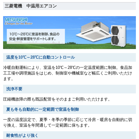
三菱電機 中温用エアコン
温度を10℃～28℃に自動コントロール
冷暖自動運転により、室温を10℃～28℃の一定温度範囲に制御。食品加
工工場や調理施設をはじめ、制御室や機械室など幅広くご利用いただけ
ます。
洗浄不要
圧縮機故障の際も既設配管をそのままご利用いただけます。
夏も冬も自動的に一定範囲で室温を制御
一度の温度設定で、夏季・冬季の季節に応じて冷房・暖房を自動的に切
り換え、室温を年間通して一定範囲に保ちます。
耐食性がより強く