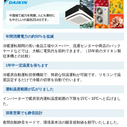
年間消費電力の約50%を低減
冷暖運転期間の長い食品工場やスーパー、流通センターや商店のバック
ヤードなどでは、大幅に電気代を節約できます。（15年前のダイキン製
従来機との比較）
1年中一定温度を保ちます
冷暖房自動運転切替機能で、簡易な恒温運転が可能です。リモコンで温
度設定するだけで冷暖の切替を自動で行います。
運転温度範囲が広がりました
インバーターで暖房室内運転温度範囲の下限を15℃～10℃へと広げまし
た。
深夜営業でも静音設計
夜間自動静音モードで、環境基本法の騒音規制値を順守いたしました。