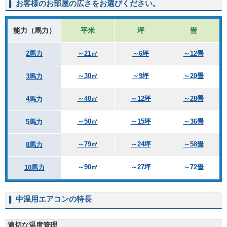
お客様のお部屋の広さをお選びください。
能力（馬力）
平米
坪
畳
2馬力
～21㎡
～6坪
～12畳
～30㎡
～9坪
～20畳
3馬力
～40㎡
～12坪
～28畳
4馬力
～50㎡
～15坪
～36畳
5馬力
～79㎡
～24坪
～58畳
8馬力
～90㎡
～27坪
～72畳
10馬力
中温用エアコンの特長
適切な温度管理