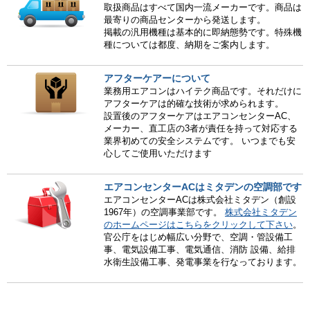
取扱商品はすべて国内一流メーカーです。商品は
最寄りの商品センターから発送します。
掲載の汎用機種は基本的に即納態勢です。特殊機
種については都度、納期をご案内します。
アフターケアーについて
業務用エアコンはハイテク商品です。それだけに
アフターケアは的確な技術が求められます。
設置後のアフターケアはエアコンセンターAC、
メーカー、直工店の3者が責任を持って対応する
業界初めての安全システムです。 いつまでも安
心してご使用いただけます
エアコンセンターACはミタデンの空調部です
エアコンセンターACは株式会社ミタデン（創設
1967年）の空調事業部です。
株式会社ミタデン
のホームページはこちらをクリックして下さい
。
官公庁をはじめ幅広い分野で、空調・管設備工
事、電気設備工事、電気通信、消防 設備、給排
水衛生設備工事、発電事業を行なっております。