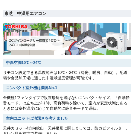
東芝 中温用エアコン
中温空調10℃～24℃
リモコン設定できる温度範囲は10℃～24℃（冷房、暖房、自動）。配送
場や食品加工場に適した中温域温度管理が可能です。
コンパクト室外機は業界No.1
全機種1ファンタイプで設置場所を選ばないコンパクトサイズ。「自動静
音モード」は立ち上がり時、高負荷時を除いて、室内が安定状態にある
ときには室外温度に応じて自動的に静音モードで運転。
室内ユニットは清潔さを考えました
天井カセット4方向吹出・天井吊形に関しましては、防カビフィルター、
ドレン皿を標準で装備しました。