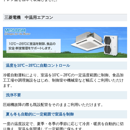
三菱電機 中温用エアコン
温度を10℃～28℃に自動コントロール
冷暖自動運転により、室温を10℃～28℃の一定温度範囲に制御。食品加
工工場や調理施設をはじめ、制御室や機械室など幅広くご利用いただけ
ます。
洗浄不要
圧縮機故障の際も既設配管をそのままご利用いただけます。
夏も冬も自動的に一定範囲で室温を制御
一度の温度設定で、夏季・冬季の季節に応じて冷房・暖房を自動的に切
り換え、室温を年間通して一定範囲に保ちます。