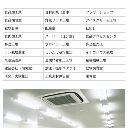
食品加工業
食材卸業（倉庫）
フラワーショップ
食品梱包室
野菜サラダ工場
アイスクリーム工場
穀物倉庫
配膳室
仕出し
食肉加工業
スーパー（仕分室）
食品プロセスセンター
弁当工場
ブロイラー工場
弁当販売店
ラン栽培農家
しいたけ栽培施設
イチゴハウス栽培
米低温倉庫
金属精密加工工場
精密機械工場
建築会社（研究室）
放送・撮影スタジオ
動物飼育室
研究・実験施設
工業素材保管室
電算室