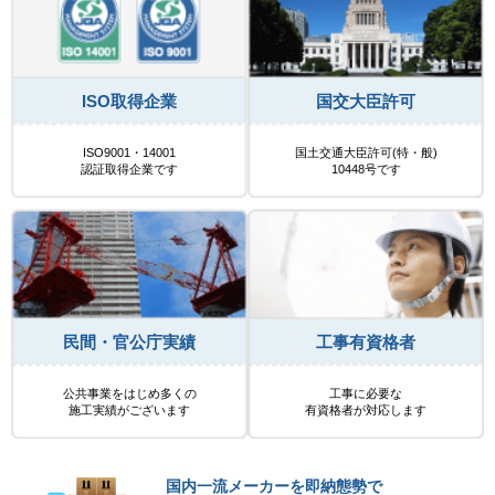
ISO取得企業
国交大臣許可
ISO9001・14001
国土交通大臣許可(特・般)
認証取得企業です
10448号です
民間・官公庁実績
工事有資格者
公共事業をはじめ多くの
工事に必要な
施工実績がございます
有資格者が対応します
国内一流メーカーを即納態勢で