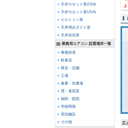
・
天井カセット形2方向
よ
天井カセット形1方向
ビルトイン形
天井埋込ダクト形
天井自在形
業務用エアコン 設置場所一覧
事務所系
飲食店
商店・店舗
工場
倉庫・作業場
理・美容室
病院・医院
学校関係
宿泊施設
その他
広