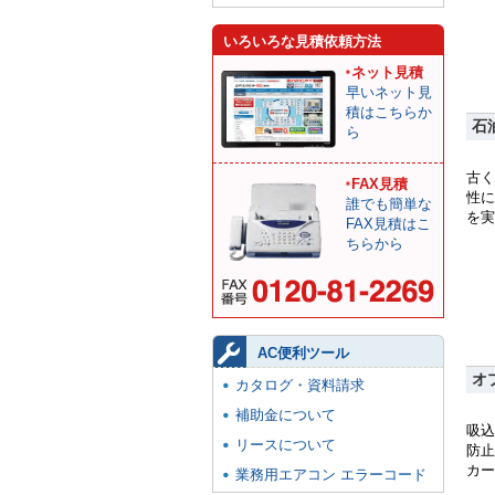
いろいろな見積依頼方法
ネット見積
早いネット見
積はこちらか
石
ら
古く
FAX見積
性に
誰でも簡単な
を実
FAX見積はこ
ちらから
AC便利ツール
オ
カタログ・資料請求
補助金について
吸込
リースについて
防止
カー
業務用エアコン エラーコード