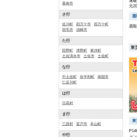
速暖
香南市
元2
さ行
霜
佐川町
四万十市
四万十町
霜取
宿毛市
須崎市
た行
東
田野町
津野町
東洋町
土佐清水市
土佐市
土佐町
な行
中土佐町
奈半利町
南国市
仁淀川町
は行
日高村
ま行
東
三原村
室戸市
本山町
P1
や行
ョン