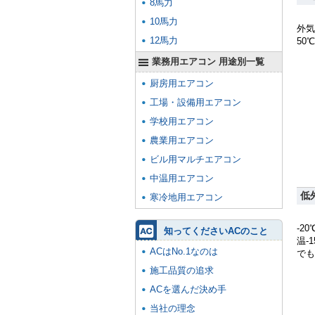
8馬力
10馬力
外気
12馬力
50
業務用エアコン 用途別一覧
厨房用エアコン
工場・設備用エアコン
学校用エアコン
農業用エアコン
ビル用マルチエアコン
中温用エアコン
低
寒冷地用エアコン
-2
知ってくださいACのこと
温-
ACはNo.1なのは
でも
施工品質の追求
ACを選んだ決め手
当社の理念