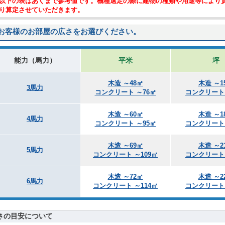
以下の表はあくまで参考値です。機種選定の際に建物の種類や用途等により
り算定させていただきます。
お客様のお部屋の広さをお選びください。
能力（馬力）
平米
坪
木造 ～48㎡
木造 ～1
3馬力
コンクリート ～76㎡
コンクリート 
木造 ～60㎡
木造 ～1
4馬力
コンクリート ～95㎡
コンクリート 
木造 ～69㎡
木造 ～2
5馬力
コンクリート ～109㎡
コンクリート 
木造 ～72㎡
木造 ～2
6馬力
コンクリート ～114㎡
コンクリート 
さの目安について