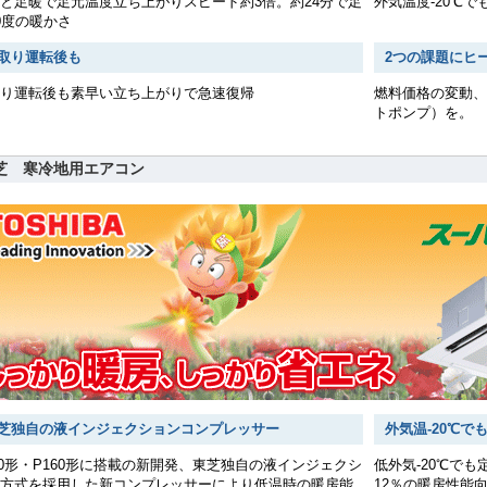
と足暖で足元温度立ち上がりスピード約3倍。約24分で足
外気温度-20℃
0度の暖かさ
取り運転後も
2つの課題にヒ
り運転後も素早い立ち上がりで急速復帰
燃料価格の変動、
トポンプ）を。
芝 寒冷地用エアコン
芝独自の液インジェクションコンプレッサー
外気温-20℃
40形・P160形に搭載の新開発、東芝独自の液インジェクシ
低外気-20℃で
方式を採用した新コンプレッサーにより低温時の暖房能
12％の暖房性能