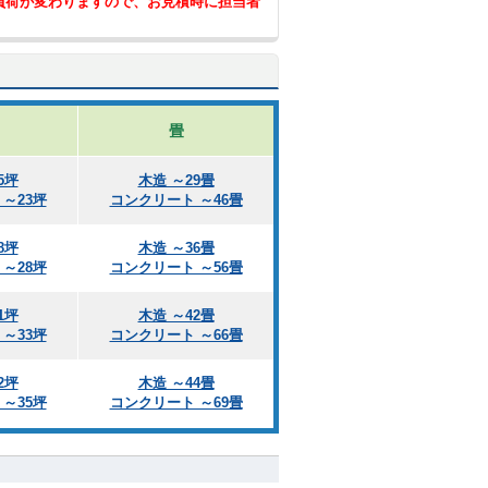
負荷が変わりますので、お見積時に担当者
畳
5坪
木造 ～29畳
～23坪
コンクリート ～46畳
8坪
木造 ～36畳
～28坪
コンクリート ～56畳
1坪
木造 ～42畳
～33坪
コンクリート ～66畳
2坪
木造 ～44畳
～35坪
コンクリート ～69畳