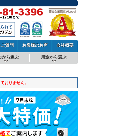
～17:30まで
るご質問
お客様のお声
会社概要
力から選ぶ
用途から選ぶ
厨房用エアコン
工場・設備用エアコン
学校用エアコン
農業用エアコン
ビル用マルチエアコン
中温用エアコン
寒冷地用エアコン
っておりません。