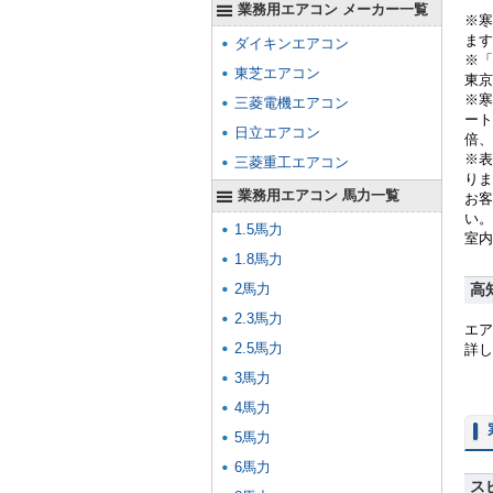
業務用エアコン メーカー一覧
※寒
ます
ダイキンエアコン
※「
東芝エアコン
東京
※寒
三菱電機エアコン
ート
日立エアコン
倍、
※表
三菱重工エアコン
りま
業務用エアコン 馬力一覧
お客
い。
1.5馬力
室内
1.8馬力
2馬力
高
2.3馬力
エア
2.5馬力
詳し
3馬力
4馬力
5馬力
6馬力
ス