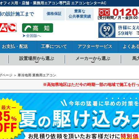
県のオフィス用・店舗・業務用エアコン専門店 エアコンセンターAC
豊富な
調の設計施工まで
価格保証
公共事業実績
[受付時間／月～金]9:00
全国版へ
お支払・配送
工事について
アフターサービス
よくあ
設置場所から選ぶ
メーカーから選ぶ
馬
向
向
向
事務所系
飲食店
商店・店舗
工場
倉庫・作業場
理・美容室
病院・医院
学校関係
宿泊施設
その他
ダイキンエアコン
東芝エアコン
三菱電機エアコン
日立エアコン
三菱重工エアコン
1.5馬力
1.8馬力
2馬力
2.3馬力
2.5馬力
3馬力
4馬力
5馬力
6馬力
8馬力
10馬力
12馬力
プページ ＞ 寒冷地用 業務用エアコン
※高知県地区はただ今の時期一部の地域で施工を行