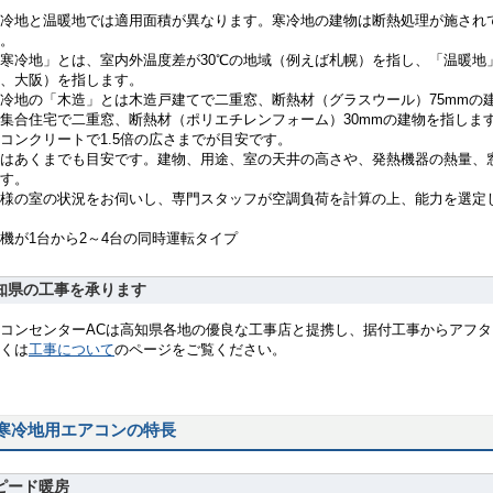
冷地と温暖地では適用面積が異なります。寒冷地の建物は断熱処理が施され
。
寒冷地」とは、室内外温度差が30℃の地域（例えば札幌）を指し、「温暖地
、大阪）を指します。
冷地の「木造」とは木造戸建てで二重窓、断熱材（グラスウール）75mmの
集合住宅で二重窓、断熱材（ポリエチレンフォーム）30mmの建物を指します
コンクリートで1.5倍の広さまでが目安です。
はあくまでも目安です。建物、用途、室の天井の高さや、発熱機器の熱量、
す。
様の室の状況をお伺いし、専門スタッフが空調負荷を計算の上、能力を選定
機が1台から2～4台の同時運転タイプ
知県の工事を承ります
コンセンターACは高知県各地の優良な工事店と提携し、据付工事からアフ
くは
工事について
のページをご覧ください。
寒冷地用エアコンの特長
ピード暖房