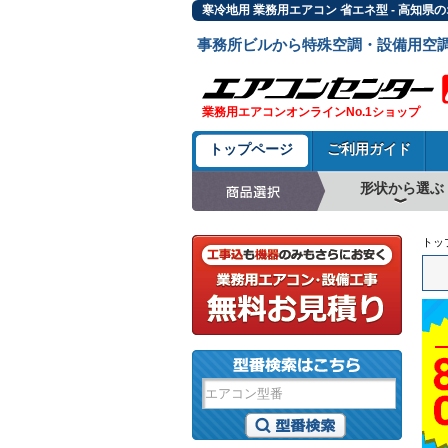
寒冷地用 業務用エアコン 省エネ型 - 高知
事務所ビルから特殊空調・設備用空
業務用エアコンオンラインNo.1ショップ
トップページ
ご利用ガイド
形状から選ぶ
天井カセット形4方
ラウンドフロー
天井吊形
床置形
壁掛形
天井カセット形2方
天井カセット形1方
ビルトイン形
天井埋込ダクト形
天井自在形
トッ