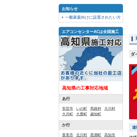
お知らせ
一般家庭向けに設置されたい方
エアコンセンターACは全国施工
ダ
高知県の工事対応地域
あ行
安芸市
いの町
馬路村
大川村
大月町
大豊町
越知町
か行
速
香美市
北川村
黒潮町
高知市