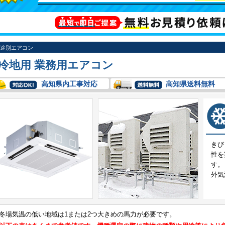
途別エアコン
冷地用 業務用エアコン
高知県内工事対応
高知県送料無料
きび
性を
す。
外気
冬場気温の低い地域は1または2つ大きめの馬力が必要です。