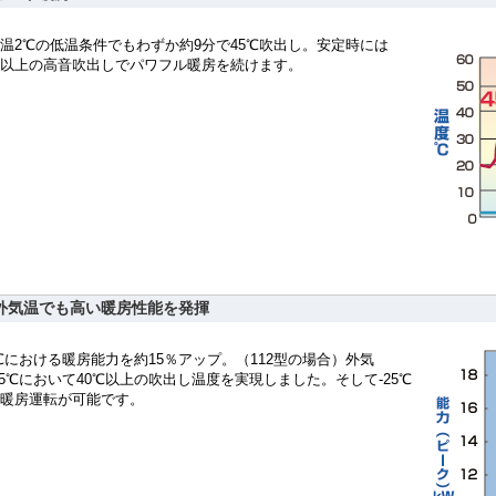
温2℃の低温条件でもわずか約9分で45℃吹出し。安定時には
℃以上の高音吹出しでパワフル暖房を続けます。
外気温でも高い暖房性能を発揮
0℃における暖房能力を約15％アップ。（112型の場合）外気
15℃において40℃以上の吹出し温度を実現しました。そして-25℃
暖房運転が可能です。