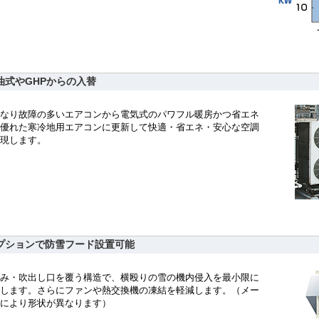
油式やGHPからの入替
なり故障の多いエアコンから電気式のパワフル暖房かつ省エネ
優れた寒冷地用エアコンに更新して快適・省エネ・安心な空調
現します。
プションで防雪フード設置可能
み・吹出し口を覆う構造で、横殴りの雪の機内侵入を最小限に
します。さらにファンや熱交換機の凍結を軽減します。（メー
により形状が異なります）