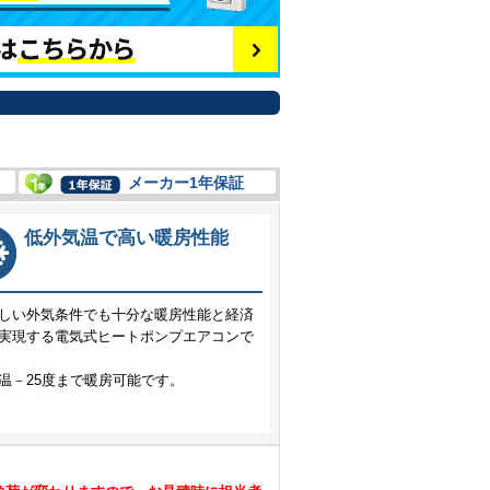
メーカー1年保証
低外気温で高い暖房性能
しい外気条件でも十分な暖房性能と経済
実現する電気式ヒートポンプエアコンで
温－25度まで暖房可能です。