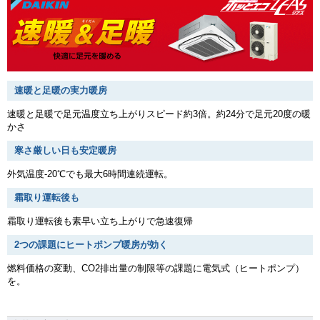
速暖と足暖の実力暖房
速暖と足暖で足元温度立ち上がりスピード約3倍。約24分で足元20度の暖
かさ
寒さ厳しい日も安定暖房
外気温度-20℃でも最大6時間連続運転。
霜取り運転後も
霜取り運転後も素早い立ち上がりで急速復帰
2つの課題にヒートポンプ暖房が効く
燃料価格の変動、CO2排出量の制限等の課題に電気式（ヒートポンプ）
を。