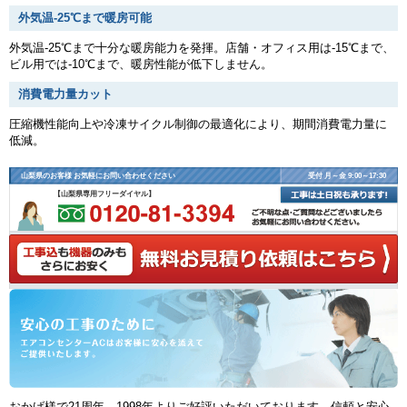
外気温-25℃まで暖房可能
外気温-25℃まで十分な暖房能力を発揮。店舗・オフィス用は-15℃まで、
ビル用では-10℃まで、暖房性能が低下しません。
消費電力量カット
圧縮機性能向上や冷凍サイクル制御の最適化により、期間消費電力量に
低減。
山梨県のお客様 お気軽にお問い合わせください
受付 月～金 9:00～17:30
【山梨県専用フリーダイヤル】
おかげ様で21周年、1998年よりご好評いただいております、信頼と安心