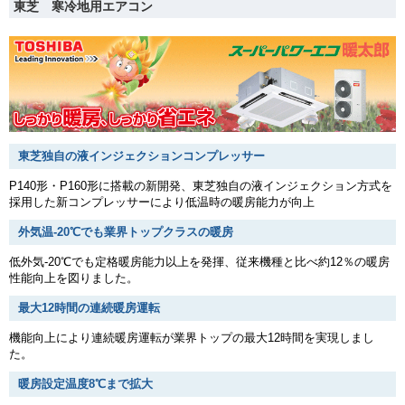
東芝 寒冷地用エアコン
東芝独自の液インジェクションコンプレッサー
P140形・P160形に搭載の新開発、東芝独自の液インジェクション方式を
採用した新コンプレッサーにより低温時の暖房能力が向上
外気温-20℃でも業界トップクラスの暖房
低外気-20℃でも定格暖房能力以上を発揮、従来機種と比べ約12％の暖房
性能向上を図りました。
最大12時間の連続暖房運転
機能向上により連続暖房運転が業界トップの最大12時間を実現しまし
た。
暖房設定温度8℃まで拡大