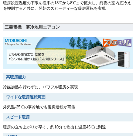
暖房設定温度の下限を従来の18℃から8℃まで拡大し、終夜の室内底冷え
を抑制すると共に、翌朝のスピーディーな暖房運転を実現
三菱電機 寒冷地用エアコン
高暖房能力
冷媒加熱を行わずに、パワフル暖房を実現
ワイドな暖房運転範囲
外気温-25℃の寒冷地でも暖房運転が可能
スピード暖房
暖房の立ち上がりが早く、約10分で吹出し温度45℃に到達