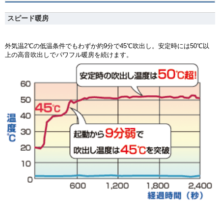
スピード暖房
外気温2℃の低温条件でもわずか約9分で45℃吹出し。安定時には50℃以
上の高音吹出しでパワフル暖房を続けます。