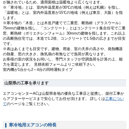
が施されているため、適用面積は温暖地より広くなります。
※「寒冷地」とは、室内外温度差が30℃の地域（例えば札幌）を指し、
「温暖地」とは、室内外温度差が15℃の地域（例えば東京、大阪）を指
します。
※寒冷地の「木造」とは木造戸建てで二重窓、断熱材（グラスウール）
75mmの建物を指し、「コンクリート」とはコンクリート集合住宅で二重
窓、断熱材（ポリエチレンフォーム）30mmの建物を指します。これ以上
の高断熱住宅では、木造で1.2倍、コンクリートで1.5倍の広さまでが目安
です。
※表はあくまでも目安です。建物、用途、室の天井の高さや、発熱機器
の熱量、窓の大きさ、換気扇の有無などで負荷が異なります。
お客様の室の状況をお伺いし、専門スタッフが空調負荷を計算の上、能
力を選定します。 見積依頼フォームよりご依頼下さい。
室内機が1台から2～4台の同時運転タイプ
山梨県の工事を承ります
エアコンセンターACは山梨県各地の優良な工事店と提携し、据付工事か
らアフターサービスまで安心してお任せ頂けます。 詳しくは
工事につい
て
のページをご覧ください。
寒冷地用エアコンの特長