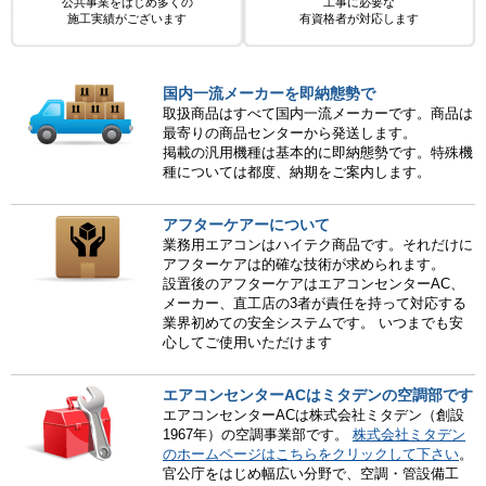
公共事業をはじめ多くの
工事に必要な
施工実績がございます
有資格者が対応します
国内一流メーカーを即納態勢で
取扱商品はすべて国内一流メーカーです。商品は
最寄りの商品センターから発送します。
掲載の汎用機種は基本的に即納態勢です。特殊機
種については都度、納期をご案内します。
アフターケアーについて
業務用エアコンはハイテク商品です。それだけに
アフターケアは的確な技術が求められます。
設置後のアフターケアはエアコンセンターAC、
メーカー、直工店の3者が責任を持って対応する
業界初めての安全システムです。 いつまでも安
心してご使用いただけます
エアコンセンターACはミタデンの空調部です
エアコンセンターACは株式会社ミタデン（創設
1967年）の空調事業部です。
株式会社ミタデン
のホームページはこちらをクリックして下さい
。
官公庁をはじめ幅広い分野で、空調・管設備工