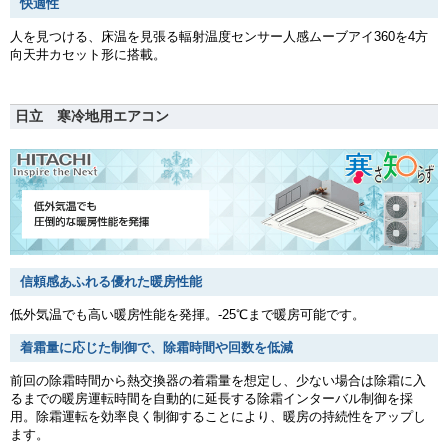
快適性
人を見つける、床温を見張る輻射温度センサー人感ムーブアイ360を4方
向天井カセット形に搭載。
日立 寒冷地用エアコン
信頼感あふれる優れた暖房性能
低外気温でも高い暖房性能を発揮。-25℃まで暖房可能です。
着霜量に応じた制御で、除霜時間や回数を低減
前回の除霜時間から熱交換器の着霜量を想定し、少ない場合は除霜に入
るまでの暖房運転時間を自動的に延長する除霜インターバル制御を採
用。除霜運転を効率良く制御することにより、暖房の持続性をアップし
ます。