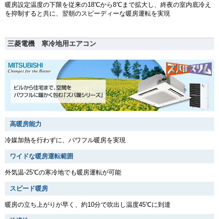
暖房設定温度の下限を従来の18℃から8℃まで拡大し、終夜の室内底冷え
を抑制すると共に、翌朝のスピーディーな暖房運転を実現
三菱電機 寒冷地用エアコン
高暖房能力
冷媒加熱を行わずに、パワフル暖房を実現
ワイドな暖房運転範囲
外気温-25℃の寒冷地でも暖房運転が可能
スピード暖房
暖房の立ち上がりが早く、約10分で吹出し温度45℃に到達