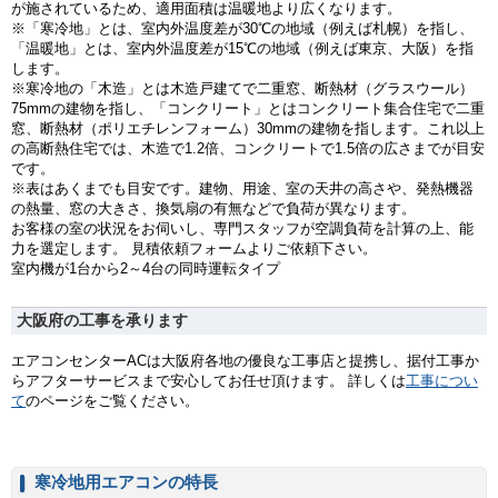
が施されているため、適用面積は温暖地より広くなります。
※「寒冷地」とは、室内外温度差が30℃の地域（例えば札幌）を指し、
「温暖地」とは、室内外温度差が15℃の地域（例えば東京、大阪）を指
します。
※寒冷地の「木造」とは木造戸建てで二重窓、断熱材（グラスウール）
75mmの建物を指し、「コンクリート」とはコンクリート集合住宅で二重
窓、断熱材（ポリエチレンフォーム）30mmの建物を指します。これ以上
の高断熱住宅では、木造で1.2倍、コンクリートで1.5倍の広さまでが目安
です。
※表はあくまでも目安です。建物、用途、室の天井の高さや、発熱機器
の熱量、窓の大きさ、換気扇の有無などで負荷が異なります。
お客様の室の状況をお伺いし、専門スタッフが空調負荷を計算の上、能
力を選定します。 見積依頼フォームよりご依頼下さい。
室内機が1台から2～4台の同時運転タイプ
大阪府の工事を承ります
エアコンセンターACは大阪府各地の優良な工事店と提携し、据付工事か
らアフターサービスまで安心してお任せ頂けます。 詳しくは
工事につい
て
のページをご覧ください。
寒冷地用エアコンの特長