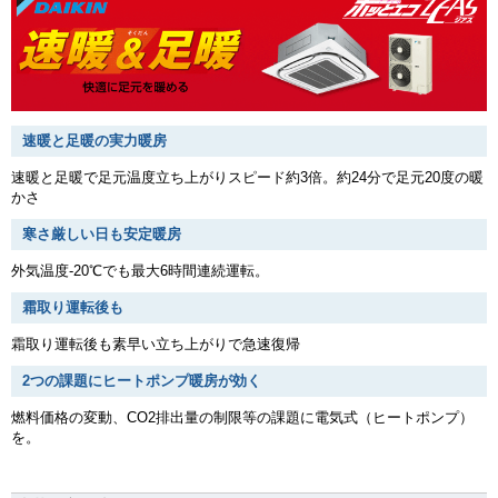
速暖と足暖の実力暖房
速暖と足暖で足元温度立ち上がりスピード約3倍。約24分で足元20度の暖
かさ
寒さ厳しい日も安定暖房
外気温度-20℃でも最大6時間連続運転。
霜取り運転後も
霜取り運転後も素早い立ち上がりで急速復帰
2つの課題にヒートポンプ暖房が効く
燃料価格の変動、CO2排出量の制限等の課題に電気式（ヒートポンプ）
を。