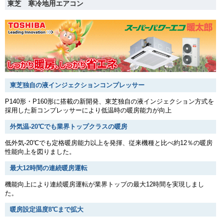
東芝 寒冷地用エアコン
東芝独自の液インジェクションコンプレッサー
P140形・P160形に搭載の新開発、東芝独自の液インジェクション方式を
採用した新コンプレッサーにより低温時の暖房能力が向上
外気温-20℃でも業界トップクラスの暖房
低外気-20℃でも定格暖房能力以上を発揮、従来機種と比べ約12％の暖房
性能向上を図りました。
最大12時間の連続暖房運転
機能向上により連続暖房運転が業界トップの最大12時間を実現しまし
た。
暖房設定温度8℃まで拡大