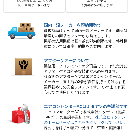
公共事業をはじめ多くの
工事に必要な
施工実績がございます
有資格者が対応します
国内一流メーカーを即納態勢で
取扱商品はすべて国内一流メーカーです。商品は
最寄りの商品センターから発送します。
掲載の汎用機種は基本的に即納態勢です。特殊機
種については都度、納期をご案内します。
アフターケアーについて
業務用エアコンはハイテク商品です。それだけに
アフターケアは的確な技術が求められます。
設置後のアフターケアはエアコンセンターAC、
メーカー、直工店の3者が責任を持って対応する
業界初めての安全システムです。 いつまでも安
心してご使用いただけます
エアコンセンターACはミタデンの空調部です
エアコンセンターACは株式会社ミタデン（創設
1967年）の空調事業部です。
株式会社ミタデン
のホームページはこちらをクリックして下さい
。
官公庁をはじめ幅広い分野で、空調・管設備工