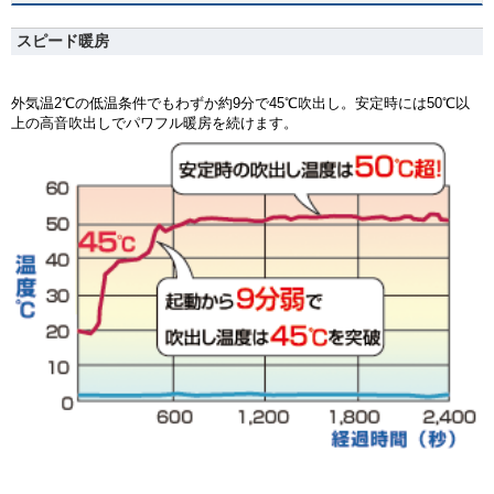
スピード暖房
外気温2℃の低温条件でもわずか約9分で45℃吹出し。安定時には50℃以
上の高音吹出しでパワフル暖房を続けます。