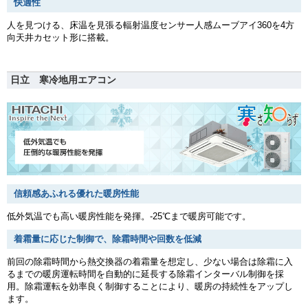
快適性
人を見つける、床温を見張る輻射温度センサー人感ムーブアイ360を4方
向天井カセット形に搭載。
日立 寒冷地用エアコン
信頼感あふれる優れた暖房性能
低外気温でも高い暖房性能を発揮。-25℃まで暖房可能です。
着霜量に応じた制御で、除霜時間や回数を低減
前回の除霜時間から熱交換器の着霜量を想定し、少ない場合は除霜に入
るまでの暖房運転時間を自動的に延長する除霜インターバル制御を採
用。除霜運転を効率良く制御することにより、暖房の持続性をアップし
ます。