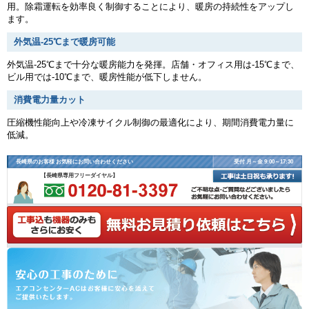
用。除霜運転を効率良く制御することにより、暖房の持続性をアップし
ます。
外気温-25℃まで暖房可能
外気温-25℃まで十分な暖房能力を発揮。店舗・オフィス用は-15℃まで、
ビル用では-10℃まで、暖房性能が低下しません。
消費電力量カット
圧縮機性能向上や冷凍サイクル制御の最適化により、期間消費電力量に
低減。
長崎県のお客様 お気軽にお問い合わせください
受付 月～金 9:00～17:30
【長崎県専用フリーダイヤル】