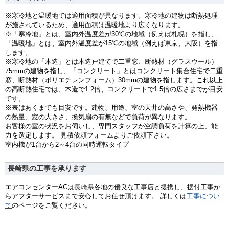
※寒冷地と温暖地では適用面積が異なります。寒冷地の建物は断熱処理
が施されているため、適用面積は温暖地より広くなります。
※「寒冷地」とは、室内外温度差が30℃の地域（例えば札幌）を指し、
「温暖地」とは、室内外温度差が15℃の地域（例えば東京、大阪）を指
します。
※寒冷地の「木造」とは木造戸建てで二重窓、断熱材（グラスウール）
75mmの建物を指し、「コンクリート」とはコンクリート集合住宅で二重
窓、断熱材（ポリエチレンフォーム）30mmの建物を指します。これ以上
の高断熱住宅では、木造で1.2倍、コンクリートで1.5倍の広さまでが目安
です。
※表はあくまでも目安です。建物、用途、室の天井の高さや、発熱機器
の熱量、窓の大きさ、換気扇の有無などで負荷が異なります。
お客様の室の状況をお伺いし、専門スタッフが空調負荷を計算の上、能
力を選定します。 見積依頼フォームよりご依頼下さい。
室内機が1台から2～4台の同時運転タイプ
長崎県の工事を承ります
エアコンセンターACは長崎県各地の優良な工事店と提携し、据付工事か
らアフターサービスまで安心してお任せ頂けます。 詳しくは
工事につい
て
のページをご覧ください。