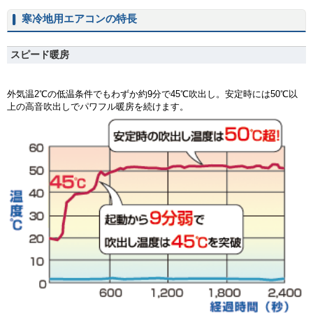
寒冷地用エアコンの特長
スピード暖房
外気温2℃の低温条件でもわずか約9分で45℃吹出し。安定時には50℃以
上の高音吹出しでパワフル暖房を続けます。