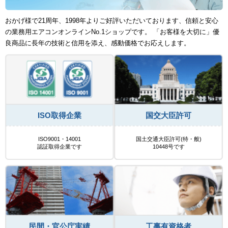
おかげ様で21周年、1998年よりご好評いただいております、信頼と安心
の業務用エアコンオンラインNo.1ショップです。 「お客様を大切に」優
良商品に長年の技術と信用を添え、感動価格でお応えします。
ISO取得企業
国交大臣許可
ISO9001・14001
国土交通大臣許可(特・般)
認証取得企業です
10448号です
民間・官公庁実績
工事有資格者