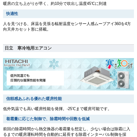
暖房の立ち上がりが早く、約10分で吹出し温度45℃に到達
快適性
人を見つける、床温を見張る輻射温度センサー人感ムーブアイ360を4方
向天井カセット形に搭載。
日立 寒冷地用エアコン
信頼感あふれる優れた暖房性能
低外気温でも高い暖房性能を発揮。-25℃まで暖房可能です。
着霜量に応じた制御で、除霜時間や回数を低減
前回の除霜時間から熱交換器の着霜量を想定し、少ない場合は除霜に入
るまでの暖房運転時間を自動的に延長する除霜インターバル制御を採