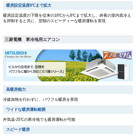
暖房設定温度8℃まで拡大
暖房設定温度の下限を従来の18℃から8℃まで拡大し、終夜の室内底冷え
を抑制すると共に、翌朝のスピーディーな暖房運転を実現
三菱電機 寒冷地用エアコン
高暖房能力
冷媒加熱を行わずに、パワフル暖房を実現
ワイドな暖房運転範囲
外気温-25℃の寒冷地でも暖房運転が可能
スピード暖房