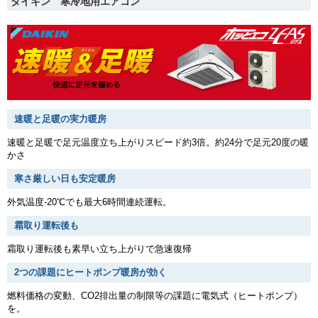
ダイキン 寒冷地用エアコン
速暖と足暖の実力暖房
速暖と足暖で足元温度立ち上がりスピード約3倍。約24分で足元20度の暖
かさ
寒さ厳しい日も安定暖房
外気温度-20℃でも最大6時間連続運転。
霜取り運転後も
霜取り運転後も素早い立ち上がりで急速復帰
2つの課題にヒートポンプ暖房が効く
燃料価格の変動、CO2排出量の制限等の課題に電気式（ヒートポンプ）
を。