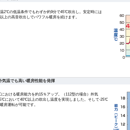
温2℃の低温条件でもわずか約9分で45℃吹出し。安定時には
℃以上の高音吹出しでパワフル暖房を続けます。
外気温でも高い暖房性能を発揮
0℃における暖房能力を約15％アップ。（112型の場合）外気
15℃において40℃以上の吹出し温度を実現しました。そして-25℃
暖房運転が可能です。