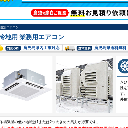
途別エアコン
冷地用 業務用エアコン
鹿児島県内工事対応
鹿児島県送料無料
きび
性を
す。
外気
冬場気温の低い地域は1または2つ大きめの馬力が必要です。