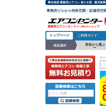
寒冷地用 業務用エアコン 省エネ型 - 鹿児
事務所ビルから特殊空調・設備用空
業務用エアコンオンラインNo.1ショップ
トップページ
ご利用ガイド
形状から選ぶ
天井カセット形4方
ラウンドフロー
天井吊形
床置形
壁掛形
天井カセット形2方
天井カセット形1方
ビルトイン形
天井埋込ダクト形
天井自在形
トッ