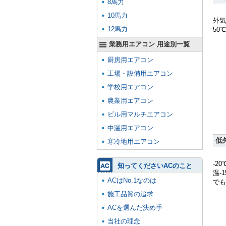
8馬力
10馬力
外気
12馬力
50
業務用エアコン 用途別一覧
厨房用エアコン
工場・設備用エアコン
学校用エアコン
農業用エアコン
ビル用マルチエアコン
中温用エアコン
低
寒冷地用エアコン
-2
知ってくださいACのこと
温-
ACはNo.1なのは
でも
施工品質の追求
ACを選んだ決め手
当社の理念