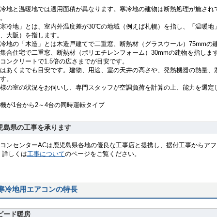
冷地と温暖地では適用面積が異なります。寒冷地の建物は断熱処理が施され
。
寒冷地」とは、室内外温度差が30℃の地域（例えば札幌）を指し、「温暖地
、大阪）を指します。
冷地の「木造」とは木造戸建てで二重窓、断熱材（グラスウール）75mmの
集合住宅で二重窓、断熱材（ポリエチレンフォーム）30mmの建物を指します
コンクリートで1.5倍の広さまでが目安です。
はあくまでも目安です。建物、用途、室の天井の高さや、発熱機器の熱量、
す。
様の室の状況をお伺いし、専門スタッフが空調負荷を計算の上、能力を選定
機が1台から2～4台の同時運転タイプ
児島県の工事を承ります
コンセンターACは鹿児島県各地の優良な工事店と提携し、据付工事からア
 詳しくは
工事について
のページをご覧ください。
寒冷地用エアコンの特長
ピード暖房