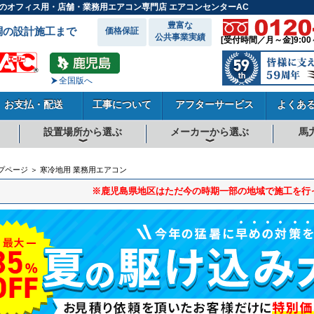
島県のオフィス用・店舗・業務用エアコン専門店 エアコンセンターAC
豊富な
調の設計施工まで
価格保証
公共事業実績
[受付時間／月～金]9:00
全国版へ
お支払・配送
工事について
アフターサービス
よくあ
設置場所から選ぶ
メーカーから選ぶ
馬
向
向
向
事務所系
飲食店
商店・店舗
工場
倉庫・作業場
理・美容室
病院・医院
学校関係
宿泊施設
その他
ダイキンエアコン
東芝エアコン
三菱電機エアコン
日立エアコン
三菱重工エアコン
1.5馬力
1.8馬力
2馬力
2.3馬力
2.5馬力
3馬力
4馬力
5馬力
6馬力
8馬力
10馬力
12馬力
プページ ＞ 寒冷地用 業務用エアコン
※鹿児島県地区はただ今の時期一部の地域で施工を行