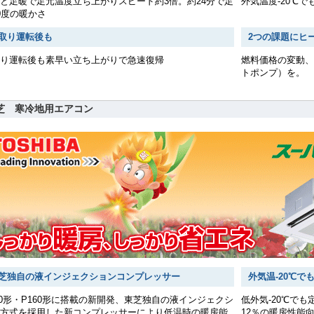
と足暖で足元温度立ち上がりスピード約3倍。約24分で足
外気温度-20℃
0度の暖かさ
取り運転後も
2つの課題にヒ
り運転後も素早い立ち上がりで急速復帰
燃料価格の変動、
トポンプ）を。
芝 寒冷地用エアコン
芝独自の液インジェクションコンプレッサー
外気温-20℃
40形・P160形に搭載の新開発、東芝独自の液インジェクシ
低外気-20℃で
方式を採用した新コンプレッサーにより低温時の暖房能
12％の暖房性能