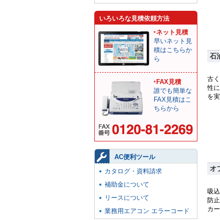
いろいろな見積依頼方法
ネット見積
早いネット見
積はこちらか
石
ら
古く
FAX見積
性に
誰でも簡単な
を実
FAX見積はこ
ちらから
AC便利ツール
オ
カタログ・資料請求
補助金について
吸込
リースについて
防止
カー
業務用エアコン エラーコード