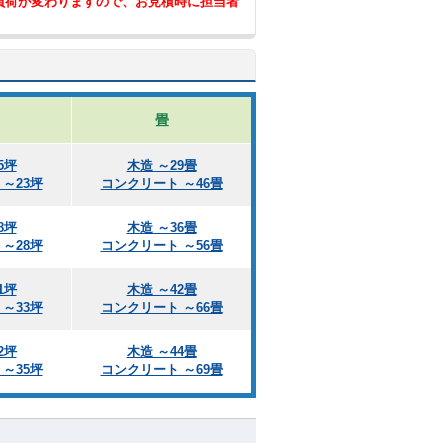
負荷が変わりますので、お見積時に担当者
畳
5坪
木造 ～29畳
～23坪
コンクリート ～46畳
8坪
木造 ～36畳
～28坪
コンクリート ～56畳
1坪
木造 ～42畳
～33坪
コンクリート ～66畳
2坪
木造 ～44畳
～35坪
コンクリート ～69畳