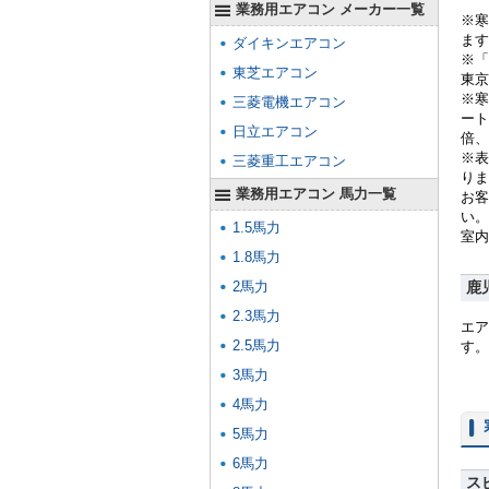
業務用エアコン メーカー一覧
※寒
ます
ダイキンエアコン
※「
東芝エアコン
東京
※寒
三菱電機エアコン
ート
日立エアコン
倍、
※表
三菱重工エアコン
りま
業務用エアコン 馬力一覧
お客
い。
1.5馬力
室内
1.8馬力
2馬力
鹿
2.3馬力
エア
2.5馬力
す。
3馬力
4馬力
5馬力
6馬力
ス