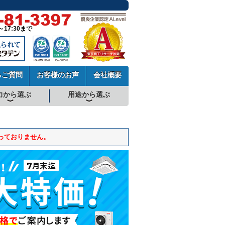
～17:30まで
るご質問
お客様のお声
会社概要
力から選ぶ
用途から選ぶ
厨房用エアコン
工場・設備用エアコン
学校用エアコン
農業用エアコン
ビル用マルチエアコン
中温用エアコン
寒冷地用エアコン
っておりません。