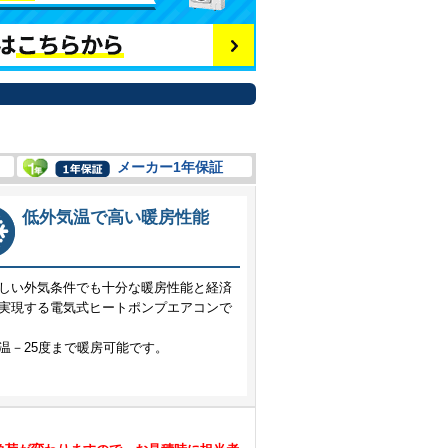
メーカー1年保証
低外気温で高い暖房性能
しい外気条件でも十分な暖房性能と経済
実現する電気式ヒートポンプエアコンで
温－25度まで暖房可能です。