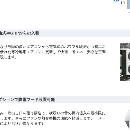
油式やGHPからの入替
なり故障の多いエアコンから電気式のパワフル暖房かつ省エネ
優れた寒冷地用エアコンに更新して快適・省エネ・安心な空調
現します。
プションで防雪フード設置可能
み・吹出し口を覆う構造で、横殴りの雪の機内侵入を最小限に
します。さらにファンや熱交換機の凍結を軽減します。（メー
により形状が異なります）