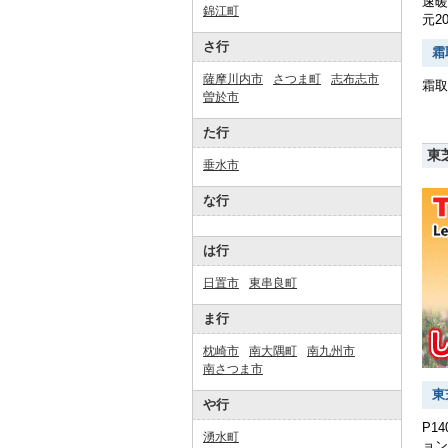
速暖
錦江町
元2
さ行
霜
薩摩川内市
さつま町
志布志市
霜取
曽於市
た行
東
垂水市
な行
は行
日置市
東串良町
ま行
枕崎市
南大隅町
南九州市
南さつま市
東
や行
P1
湧水町
ョン