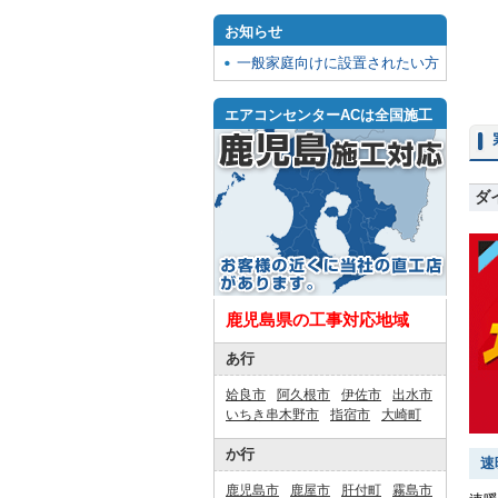
お知らせ
一般家庭向けに設置されたい方
エアコンセンターACは全国施工
ダ
鹿児島県の工事対応地域
あ行
姶良市
阿久根市
伊佐市
出水市
いちき串木野市
指宿市
大崎町
か行
速
鹿児島市
鹿屋市
肝付町
霧島市