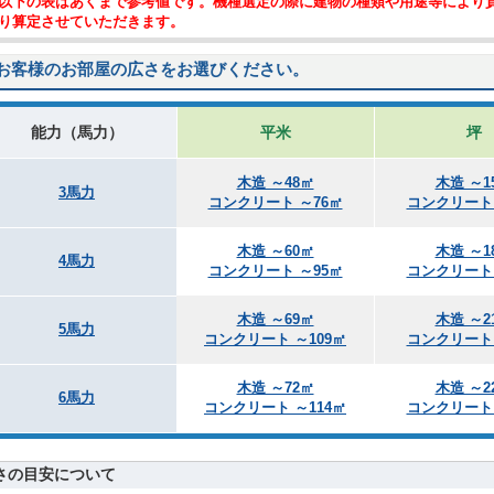
以下の表はあくまで参考値です。機種選定の際に建物の種類や用途等により
り算定させていただきます。
お客様のお部屋の広さをお選びください。
能力（馬力）
平米
坪
木造 ～48㎡
木造 ～1
3馬力
コンクリート ～76㎡
コンクリート 
木造 ～60㎡
木造 ～1
4馬力
コンクリート ～95㎡
コンクリート 
木造 ～69㎡
木造 ～2
5馬力
コンクリート ～109㎡
コンクリート 
木造 ～72㎡
木造 ～2
6馬力
コンクリート ～114㎡
コンクリート 
さの目安について