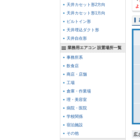
・
天井カセット形2方向
よ
天井カセット形1方向
ビルトイン形
天井埋込ダクト形
天井自在形
業務用エアコン 設置場所一覧
事務所系
飲食店
商店・店舗
工場
倉庫・作業場
理・美容室
病院・医院
学校関係
宿泊施設
その他
広