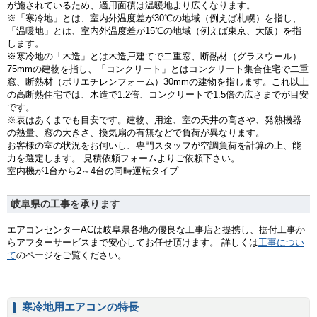
が施されているため、適用面積は温暖地より広くなります。
※「寒冷地」とは、室内外温度差が30℃の地域（例えば札幌）を指し、
「温暖地」とは、室内外温度差が15℃の地域（例えば東京、大阪）を指
します。
※寒冷地の「木造」とは木造戸建てで二重窓、断熱材（グラスウール）
75mmの建物を指し、「コンクリート」とはコンクリート集合住宅で二重
窓、断熱材（ポリエチレンフォーム）30mmの建物を指します。これ以上
の高断熱住宅では、木造で1.2倍、コンクリートで1.5倍の広さまでが目安
です。
※表はあくまでも目安です。建物、用途、室の天井の高さや、発熱機器
の熱量、窓の大きさ、換気扇の有無などで負荷が異なります。
お客様の室の状況をお伺いし、専門スタッフが空調負荷を計算の上、能
力を選定します。 見積依頼フォームよりご依頼下さい。
室内機が1台から2～4台の同時運転タイプ
岐阜県の工事を承ります
エアコンセンターACは岐阜県各地の優良な工事店と提携し、据付工事か
らアフターサービスまで安心してお任せ頂けます。 詳しくは
工事につい
て
のページをご覧ください。
寒冷地用エアコンの特長