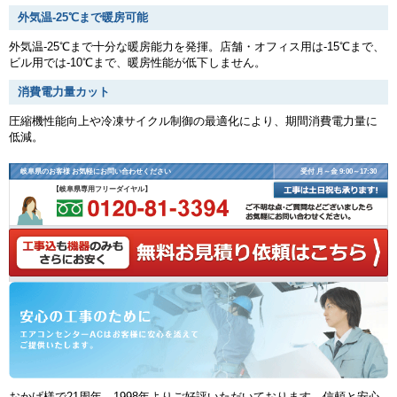
外気温-25℃まで暖房可能
外気温-25℃まで十分な暖房能力を発揮。店舗・オフィス用は-15℃まで、
ビル用では-10℃まで、暖房性能が低下しません。
消費電力量カット
圧縮機性能向上や冷凍サイクル制御の最適化により、期間消費電力量に
低減。
岐阜県のお客様 お気軽にお問い合わせください
受付 月～金 9:00～17:30
【岐阜県専用フリーダイヤル】
おかげ様で21周年、1998年よりご好評いただいております、信頼と安心