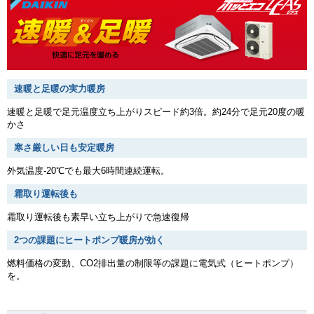
速暖と足暖の実力暖房
速暖と足暖で足元温度立ち上がりスピード約3倍。約24分で足元20度の暖
かさ
寒さ厳しい日も安定暖房
外気温度-20℃でも最大6時間連続運転。
霜取り運転後も
霜取り運転後も素早い立ち上がりで急速復帰
2つの課題にヒートポンプ暖房が効く
燃料価格の変動、CO2排出量の制限等の課題に電気式（ヒートポンプ）
を。