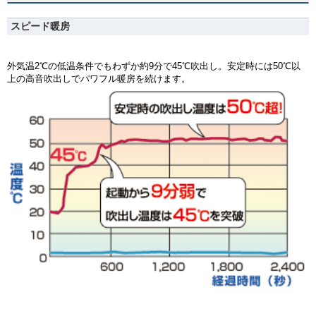
スピード暖房
外気温2℃の低温条件でもわずか約9分で45℃吹出し。安定時には50℃以
上の高音吹出しでパワフル暖房を続けます。