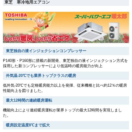
東芝 寒冷地用エアコン
東芝独自の液インジェクションコンプレッサー
P140形・P160形に搭載の新開発、東芝独自の液インジェクション方式を
採用した新コンプレッサーにより低温時の暖房能力が向上
外気温-20℃でも業界トップクラスの暖房
低外気-20℃でも定格暖房能力以上を発揮、従来機種と比べ約12％の暖房
性能向上を図りました。
最大12時間の連続暖房運転
機能向上により連続暖房運転が業界トップの最大12時間を実現しまし
た。
暖房設定温度8℃まで拡大