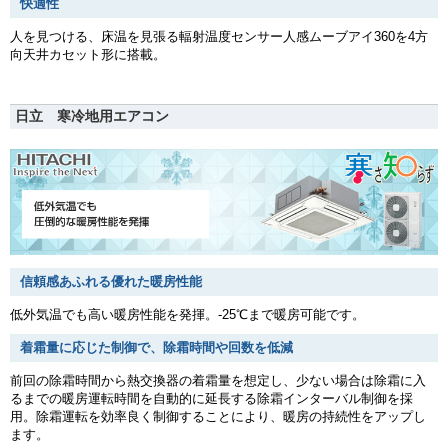
快適性
人を見つける、床温を見張る輻射温度センサー人感ムーブアイ360を4方
向天井カセット形に搭載。
日立 寒冷地用エアコン
信頼感あふれる優れた暖房性能
低外気温でも高い暖房性能を発揮。-25℃まで暖房可能です。
着霜量に応じた制御で、除霜時間や回数を低減
前回の除霜時間から熱交換器の着霜量を想定し、少ない場合は除霜に入
るまでの暖房運転時間を自動的に延長する除霜インターバル制御を採
用。除霜運転を効率良く制御することにより、暖房の持続性をアップし
ます。