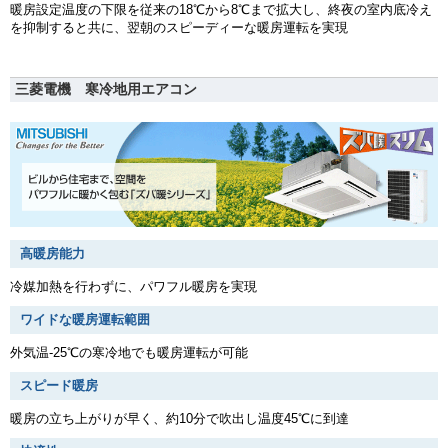
暖房設定温度の下限を従来の18℃から8℃まで拡大し、終夜の室内底冷え
を抑制すると共に、翌朝のスピーディーな暖房運転を実現
三菱電機 寒冷地用エアコン
高暖房能力
冷媒加熱を行わずに、パワフル暖房を実現
ワイドな暖房運転範囲
外気温-25℃の寒冷地でも暖房運転が可能
スピード暖房
暖房の立ち上がりが早く、約10分で吹出し温度45℃に到達