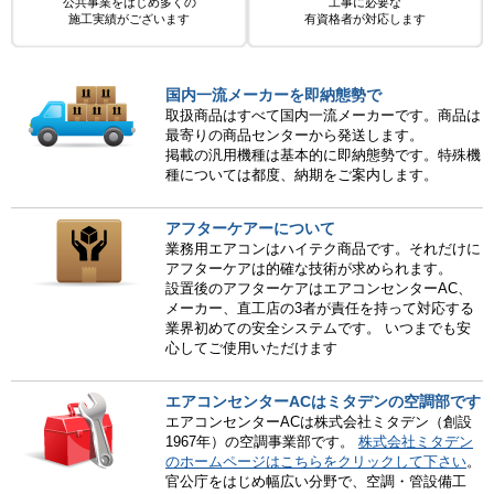
公共事業をはじめ多くの
工事に必要な
施工実績がございます
有資格者が対応します
国内一流メーカーを即納態勢で
取扱商品はすべて国内一流メーカーです。商品は
最寄りの商品センターから発送します。
掲載の汎用機種は基本的に即納態勢です。特殊機
種については都度、納期をご案内します。
アフターケアーについて
業務用エアコンはハイテク商品です。それだけに
アフターケアは的確な技術が求められます。
設置後のアフターケアはエアコンセンターAC、
メーカー、直工店の3者が責任を持って対応する
業界初めての安全システムです。 いつまでも安
心してご使用いただけます
エアコンセンターACはミタデンの空調部です
エアコンセンターACは株式会社ミタデン（創設
1967年）の空調事業部です。
株式会社ミタデン
のホームページはこちらをクリックして下さい
。
官公庁をはじめ幅広い分野で、空調・管設備工