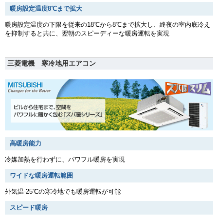
暖房設定温度8℃まで拡大
暖房設定温度の下限を従来の18℃から8℃まで拡大し、終夜の室内底冷え
を抑制すると共に、翌朝のスピーディーな暖房運転を実現
三菱電機 寒冷地用エアコン
高暖房能力
冷媒加熱を行わずに、パワフル暖房を実現
ワイドな暖房運転範囲
外気温-25℃の寒冷地でも暖房運転が可能
スピード暖房