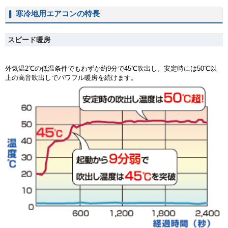
寒冷地用エアコンの特長
スピード暖房
外気温2℃の低温条件でもわずか約9分で45℃吹出し。安定時には50℃以
上の高音吹出しでパワフル暖房を続けます。