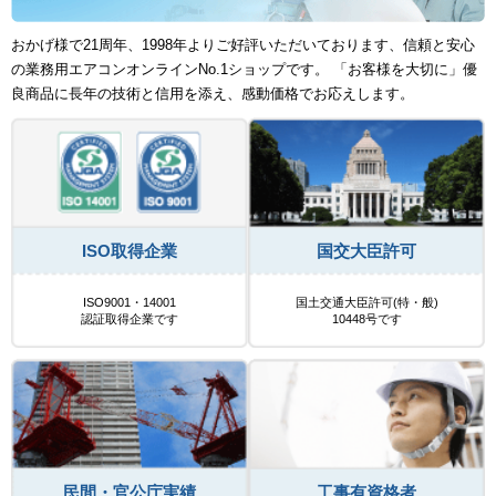
おかげ様で21周年、1998年よりご好評いただいております、信頼と安心
の業務用エアコンオンラインNo.1ショップです。 「お客様を大切に」優
良商品に長年の技術と信用を添え、感動価格でお応えします。
ISO取得企業
国交大臣許可
ISO9001・14001
国土交通大臣許可(特・般)
認証取得企業です
10448号です
民間・官公庁実績
工事有資格者