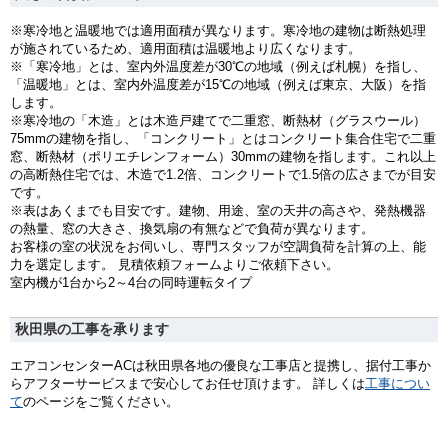
※寒冷地と温暖地では適用面積が異なります。寒冷地の建物は断熱処理
が施されているため、適用面積は温暖地より広くなります。
※「寒冷地」とは、室内外温度差が30℃の地域（例えば札幌）を指し、
「温暖地」とは、室内外温度差が15℃の地域（例えば東京、大阪）を指
します。
※寒冷地の「木造」とは木造戸建てで二重窓、断熱材（グラスウール）
75mmの建物を指し、「コンクリート」とはコンクリート集合住宅で二重
窓、断熱材（ポリエチレンフォーム）30mmの建物を指します。これ以上
の高断熱住宅では、木造で1.2倍、コンクリートで1.5倍の広さまでが目安
です。
※表はあくまでも目安です。建物、用途、室の天井の高さや、発熱機器
の熱量、窓の大きさ、換気扇の有無などで負荷が異なります。
お客様の室の状況をお伺いし、専門スタッフが空調負荷を計算の上、能
力を選定します。 見積依頼フォームよりご依頼下さい。
室内機が1台から2～4台の同時運転タイプ
秋田県の工事を承ります
エアコンセンターACは秋田県各地の優良な工事店と提携し、据付工事か
らアフターサービスまで安心してお任せ頂けます。 詳しくは
工事につい
て
のページをご覧ください。