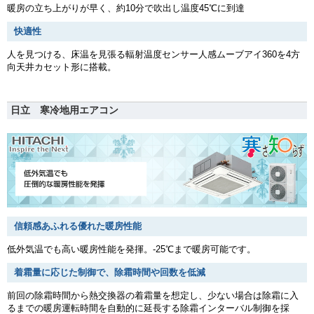
暖房の立ち上がりが早く、約10分で吹出し温度45℃に到達
快適性
人を見つける、床温を見張る輻射温度センサー人感ムーブアイ360を4方
向天井カセット形に搭載。
日立 寒冷地用エアコン
信頼感あふれる優れた暖房性能
低外気温でも高い暖房性能を発揮。-25℃まで暖房可能です。
着霜量に応じた制御で、除霜時間や回数を低減
前回の除霜時間から熱交換器の着霜量を想定し、少ない場合は除霜に入
るまでの暖房運転時間を自動的に延長する除霜インターバル制御を採