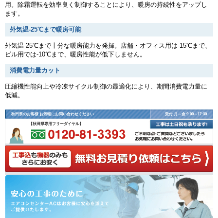
用。除霜運転を効率良く制御することにより、暖房の持続性をアップし
ます。
外気温-25℃まで暖房可能
外気温-25℃まで十分な暖房能力を発揮。店舗・オフィス用は-15℃まで、
ビル用では-10℃まで、暖房性能が低下しません。
消費電力量カット
圧縮機性能向上や冷凍サイクル制御の最適化により、期間消費電力量に
低減。
秋田県のお客様 お気軽にお問い合わせください
受付 月～金 9:00～17:30
【秋田県専用フリーダイヤル】