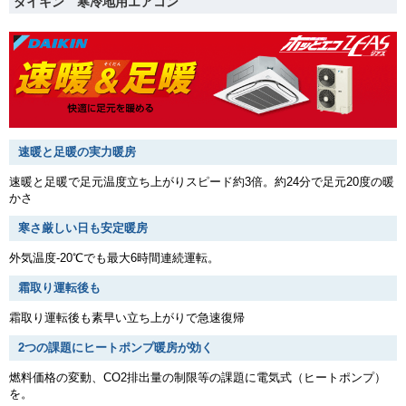
ダイキン 寒冷地用エアコン
速暖と足暖の実力暖房
速暖と足暖で足元温度立ち上がりスピード約3倍。約24分で足元20度の暖
かさ
寒さ厳しい日も安定暖房
外気温度-20℃でも最大6時間連続運転。
霜取り運転後も
霜取り運転後も素早い立ち上がりで急速復帰
2つの課題にヒートポンプ暖房が効く
燃料価格の変動、CO2排出量の制限等の課題に電気式（ヒートポンプ）
を。