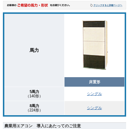
馬力
床置形
5馬力
シングル
（140形）
8馬力
シングル
（224形）
農業用エアコン 導入にあたってのご注意