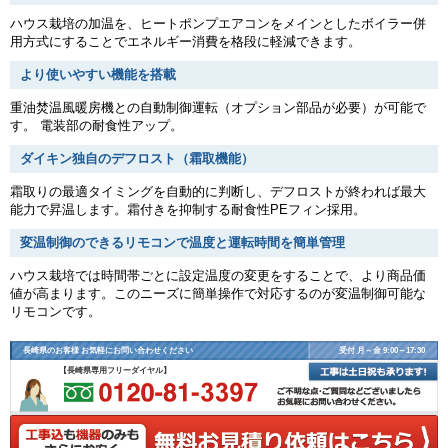
ハウス栽培の加温を、ヒートポンプエアコンをメインとしたボイラー併
用方式にすることでエネルギー消費を格段に軽減できます。
より使いやすい機能を搭載
重油焚温風暖房機との自動制御運転（オプション部品が必要）が可能で
す。 電装部の耐食性アップ。
ダイキン独自のデフロスト（霜取機能）
霜取りの最適タイミングを自動的に判断し、デフロストが終われば最大
能力で昇温します。霜付きを抑制する耐食性PEフィン採用。
変温制御のできるリモコンで温度と運転時間を簡単管理
ハウス栽培では時間帯ごとに設定温度の変更をすることで、より商品価
値が高まります。このニーズに簡単操作で対応するのが変温制御可能な
リモコンです。
長崎県のお客様 お気軽にお問い合わせください
受付 月～金 9:00～17:30
【長崎県専用フリーダイヤル】