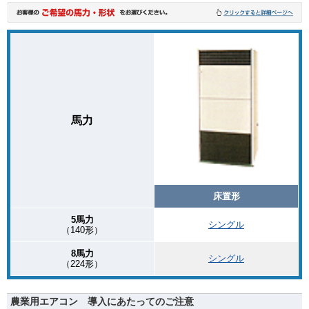
馬力
床置形
5馬力
シングル
（140形）
8馬力
シングル
（224形）
農業用エアコン 導入にあたってのご注意