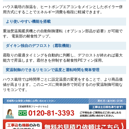
ハウス栽培の加温を、ヒートポンプエアコンをメインとしたボイラー併
用方式にすることでエネルギー消費を格段に軽減できます。
より使いやすい機能を搭載
重油焚温風暖房機との自動制御運転（オプション部品が必要）が可能で
す。 電装部の耐食性アップ。
ダイキン独自のデフロスト（霜取機能）
霜取りの最適タイミングを自動的に判断し、デフロストが終われば最大
能力で昇温します。霜付きを抑制する耐食性PEフィン採用。
変温制御のできるリモコンで温度と運転時間を簡単管理
ハウス栽培では時間帯ごとに設定温度の変更をすることで、より商品価
値が高まります。このニーズに簡単操作で対応するのが変温制御可能な
リモコンです。
宮城県のお客様 お気軽にお問い合わせください
受付 月～金 9:00～17:30
【宮城県専用フリーダイヤル】