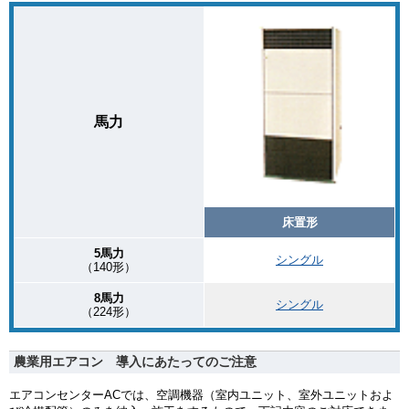
馬力
床置形
5馬力
シングル
（140形）
8馬力
シングル
（224形）
農業用エアコン 導入にあたってのご注意
エアコンセンターACでは、空調機器（室内ユニット、室外ユニットおよ