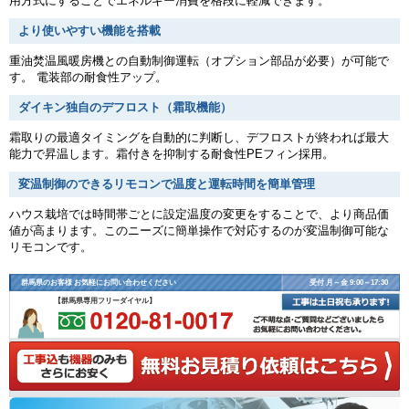
用方式にすることでエネルギー消費を格段に軽減できます。
より使いやすい機能を搭載
重油焚温風暖房機との自動制御運転（オプション部品が必要）が可能で
す。 電装部の耐食性アップ。
ダイキン独自のデフロスト（霜取機能）
霜取りの最適タイミングを自動的に判断し、デフロストが終われば最大
能力で昇温します。霜付きを抑制する耐食性PEフィン採用。
変温制御のできるリモコンで温度と運転時間を簡単管理
ハウス栽培では時間帯ごとに設定温度の変更をすることで、より商品価
値が高まります。このニーズに簡単操作で対応するのが変温制御可能な
リモコンです。
群馬県のお客様 お気軽にお問い合わせください
受付 月～金 9:00～17:30
【群馬県専用フリーダイヤル】