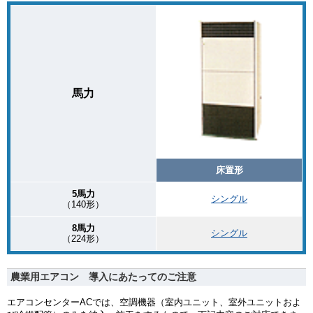
馬力
床置形
5馬力
シングル
（140形）
8馬力
シングル
（224形）
農業用エアコン 導入にあたってのご注意
エアコンセンターACでは、空調機器（室内ユニット、室外ユニットおよ