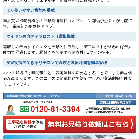
用方式にすることでエネルギー消費を格段に軽減できます。
より使いやすい機能を搭載
重油焚温風暖房機との自動制御運転（オプション部品が必要）が可能で
す。 電装部の耐食性アップ。
ダイキン独自のデフロスト（霜取機能）
霜取りの最適タイミングを自動的に判断し、デフロストが終われば最大
能力で昇温します。霜付きを抑制する耐食性PEフィン採用。
変温制御のできるリモコンで温度と運転時間を簡単管理
ハウス栽培では時間帯ごとに設定温度の変更をすることで、より商品価
値が高まります。このニーズに簡単操作で対応するのが変温制御可能な
リモコンです。
山梨県のお客様 お気軽にお問い合わせください
受付 月～金 9:00～17:30
【山梨県専用フリーダイヤル】