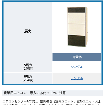
馬力
床置形
5馬力
シングル
（140形）
8馬力
シングル
（224形）
農業用エアコン 導入にあたってのご注意
エアコンセンターACでは、空調機器（室内ユニット、室外ユニットおよ