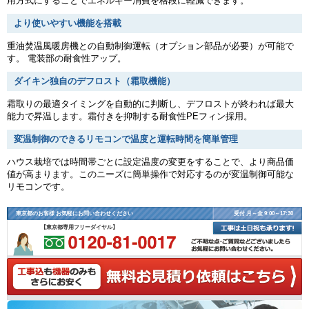
用方式にすることでエネルギー消費を格段に軽減できます。
より使いやすい機能を搭載
重油焚温風暖房機との自動制御運転（オプション部品が必要）が可能で
す。 電装部の耐食性アップ。
ダイキン独自のデフロスト（霜取機能）
霜取りの最適タイミングを自動的に判断し、デフロストが終われば最大
能力で昇温します。霜付きを抑制する耐食性PEフィン採用。
変温制御のできるリモコンで温度と運転時間を簡単管理
ハウス栽培では時間帯ごとに設定温度の変更をすることで、より商品価
値が高まります。このニーズに簡単操作で対応するのが変温制御可能な
リモコンです。
東京都のお客様 お気軽にお問い合わせください
受付 月～金 9:00～17:30
【東京都専用フリーダイヤル】