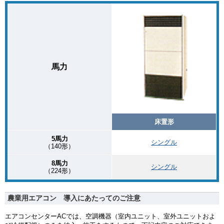
馬力
床置形
5馬力
シングル
（140形）
8馬力
シングル
（224形）
農業用エアコン 導入にあたってのご注意
エアコンセンターACでは、空調機器（室内ユニット、室外ユニットおよ