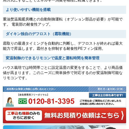
用方式にすることでエネルギー消費を格段に軽減できます。
より使いやすい機能を搭載
重油焚温風暖房機との自動制御運転（オプション部品が必要）が可能で
す。 電装部の耐食性アップ。
ダイキン独自のデフロスト（霜取機能）
霜取りの最適タイミングを自動的に判断し、デフロストが終われば最大
能力で昇温します。霜付きを抑制する耐食性PEフィン採用。
変温制御のできるリモコンで温度と運転時間を簡単管理
ハウス栽培では時間帯ごとに設定温度の変更をすることで、より商品価
値が高まります。このニーズに簡単操作で対応するのが変温制御可能な
リモコンです。
奈良県のお客様 お気軽にお問い合わせください
受付 月～金 9:00～17:30
【奈良県専用フリーダイヤル】