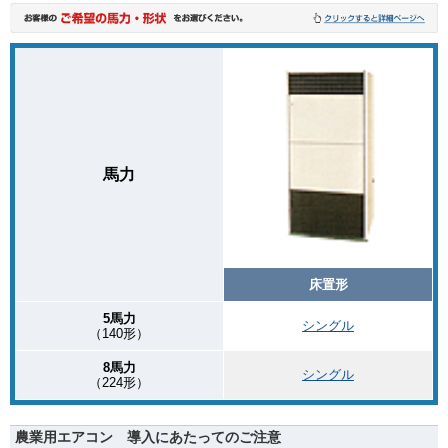
馬力
床置形
5馬力
シングル
（140形）
8馬力
シングル
（224形）
農業用エアコン 導入にあたってのご注意