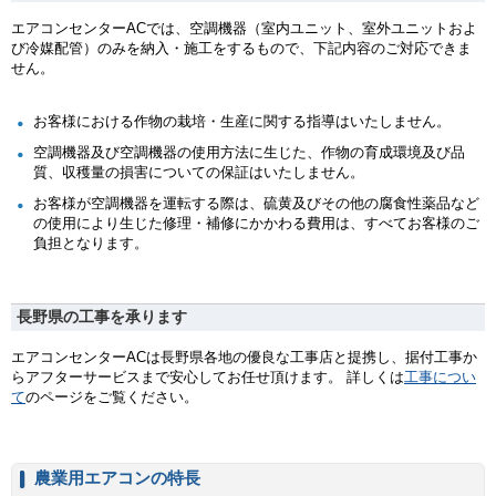
エアコンセンターACでは、空調機器（室内ユニット、室外ユニットおよ
び冷媒配管）のみを納入・施工をするもので、下記内容のご対応できま
せん。
お客様における作物の栽培・生産に関する指導はいたしません。
空調機器及び空調機器の使用方法に生じた、作物の育成環境及び品
質、収穫量の損害についての保証はいたしません。
お客様が空調機器を運転する際は、硫黄及びその他の腐食性薬品など
の使用により生じた修理・補修にかかわる費用は、すべてお客様のご
負担となります。
長野県の工事を承ります
エアコンセンターACは長野県各地の優良な工事店と提携し、据付工事か
らアフターサービスまで安心してお任せ頂けます。 詳しくは
工事につい
て
のページをご覧ください。
農業用エアコンの特長