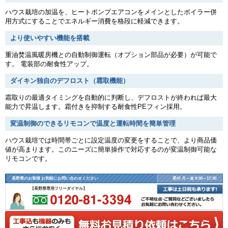
ハウス栽培の加温を、ヒートポンプエアコンをメインとしたボイラー併
用方式にすることでエネルギー消費を格段に軽減できます。
より使いやすい機能を搭載
重油焚温風暖房機との自動制御運転（オプション部品が必要）が可能で
す。 電装部の耐食性アップ。
ダイキン独自のデフロスト（霜取機能）
霜取りの最適タイミングを自動的に判断し、デフロストが終われば最大
能力で昇温します。霜付きを抑制する耐食性PEフィン採用。
変温制御のできるリモコンで温度と運転時間を簡単管理
ハウス栽培では時間帯ごとに設定温度の変更をすることで、より商品価
値が高まります。このニーズに簡単操作で対応するのが変温制御可能な
リモコンです。
長野県のお客様 お気軽にお問い合わせください
受付 月～金 9:00～17:30
【長野県専用フリーダイヤル】